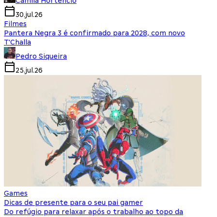
Camila Hortencio
30.jul.26
Filmes
Pantera Negra 3 é confirmado para 2028, com novo
T'Challa
Pedro Siqueira
25.jul.26
Games
Dicas de presente para o seu pai gamer
Do refúgio para relaxar após o trabalho ao topo da