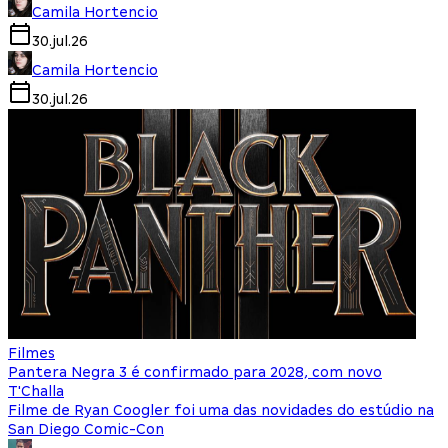
Camila Hortencio
30.jul.26
Camila Hortencio
30.jul.26
Filmes
Pantera Negra 3 é confirmado para 2028, com novo
T'Challa
Filme de Ryan Coogler foi uma das novidades do estúdio na
San Diego Comic-Con