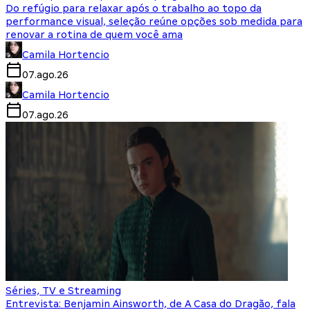
Do refúgio para relaxar após o trabalho ao topo da
performance visual, seleção reúne opções sob medida para
renovar a rotina de quem você ama
Camila Hortencio
07.ago.26
Camila Hortencio
07.ago.26
Séries, TV e Streaming
Entrevista: Benjamin Ainsworth, de A Casa do Dragão, fala