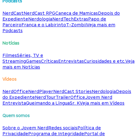
Podcasts
NerdCast
NerdCast RPG
Caneca de Mamicas
Depois do
Expediente
Nerdologia
NerdTech
Extras
Papo de
Parceiro
França e o Labirinto
T-Zombii
Veja mais em
Podcasts
Notícias
Filmes
Séries, TV e
Streaming
Games
Críticas
Entrevistas
Curiosidades e etc.
Veja
mais em Notícias
Vídeos
NerdOffice
NerdPlayer
NerdCast Stories
Nerdologia
Depois
do Expediente
NerdTour
TrailerOffice
Jovem Nerd
Entrevista
Queimando a Língua
Sr. K
Veja mais em Vídeos
Quem somos
Sobre o Jovem Nerd
Redes sociais
Política de
Privacidade
Programa de Integridade
Portal de