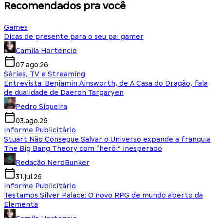
Recomendados pra você
Games
Dicas de presente para o seu pai gamer
Camila Hortencio
07.ago.26
Séries, TV e Streaming
Entrevista: Benjamin Ainsworth, de A Casa do Dragão, fala
de dualidade de Daeron Targaryen
Pedro Siqueira
03.ago.26
Informe Publicitário
Stuart Não Consegue Salvar o Universo expande a franquia
The Big Bang Theory com “herói” inesperado
Redação NerdBunker
31.jul.26
Informe Publicitário
Testamos Silver Palace: O novo RPG de mundo aberto da
Elementa