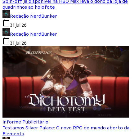
Spin-off já disponível na HBO Max leva o dono da loja de
quadrinhos ao holofote
Redação NerdBunker
31.jul.26
Redação NerdBunker
31.jul.26
Informe Publicitário
Testamos Silver Palace: O novo RPG de mundo aberto da
Elementa