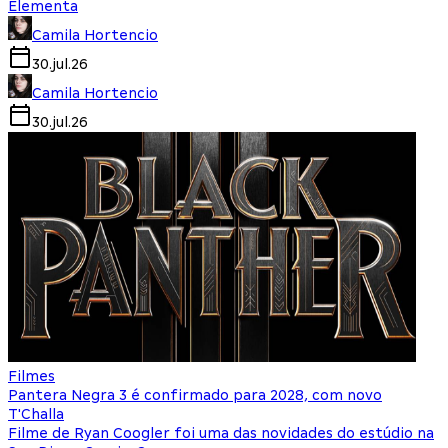
Elementa
Camila Hortencio
30.jul.26
Camila Hortencio
30.jul.26
Filmes
Pantera Negra 3 é confirmado para 2028, com novo
T'Challa
Filme de Ryan Coogler foi uma das novidades do estúdio na