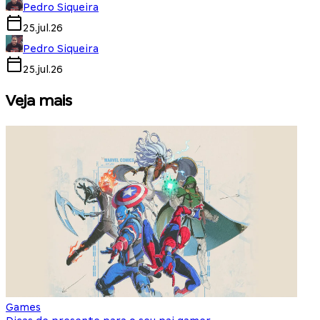
Pedro Siqueira
25.jul.26
Pedro Siqueira
25.jul.26
Veja mais
Games
S