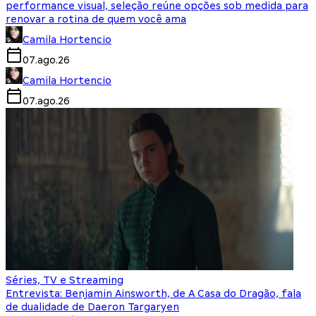
performance visual, seleção reúne opções sob medida para
renovar a rotina de quem você ama
Camila Hortencio
07.ago.26
Camila Hortencio
07.ago.26
Séries, TV e Streaming
Entrevista: Benjamin Ainsworth, de A Casa do Dragão, fala
de dualidade de Daeron Targaryen