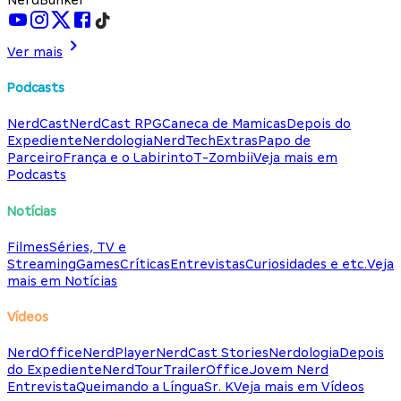
Ver mais
Podcasts
NerdCast
NerdCast RPG
Caneca de Mamicas
Depois do
Expediente
Nerdologia
NerdTech
Extras
Papo de
Parceiro
França e o Labirinto
T-Zombii
Veja mais em
Podcasts
Notícias
Filmes
Séries, TV e
Streaming
Games
Críticas
Entrevistas
Curiosidades e etc.
Veja
mais em Notícias
Vídeos
NerdOffice
NerdPlayer
NerdCast Stories
Nerdologia
Depois
do Expediente
NerdTour
TrailerOffice
Jovem Nerd
Entrevista
Queimando a Língua
Sr. K
Veja mais em Vídeos