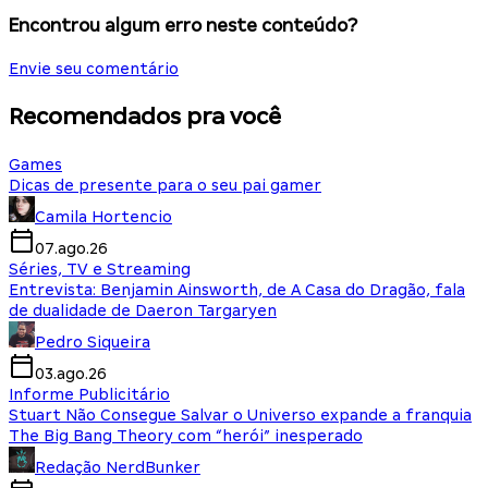
Encontrou algum erro neste conteúdo?
Envie seu comentário
Recomendados pra você
Games
Dicas de presente para o seu pai gamer
Camila Hortencio
07.ago.26
Séries, TV e Streaming
Entrevista: Benjamin Ainsworth, de A Casa do Dragão, fala
de dualidade de Daeron Targaryen
Pedro Siqueira
03.ago.26
Informe Publicitário
Stuart Não Consegue Salvar o Universo expande a franquia
The Big Bang Theory com “herói” inesperado
Redação NerdBunker