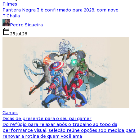
Filmes
Pantera Negra 3 é confirmado para 2028, com novo
T'Challa
Pedro Siqueira
25.jul.26
Games
Dicas de presente para o seu pai gamer
Do refúgio para relaxar após o trabalho ao topo da
performance visual, seleção reúne opções sob medida para
renovar a rotina de quem você ama