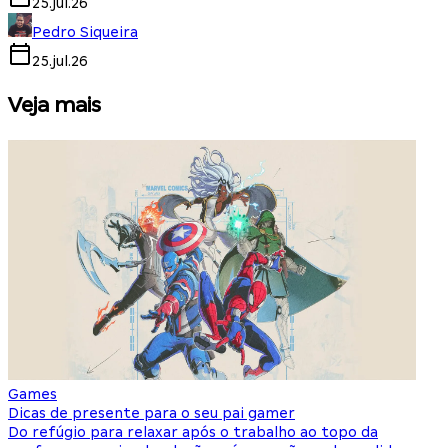
25.jul.26
Pedro Siqueira
25.jul.26
Veja mais
Games
S
Dicas de presente para o seu pai gamer
E
Do refúgio para relaxar após o trabalho ao topo da
d