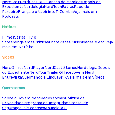
NerdCast
NerdCast RPG
Caneca de Mamicas
Depois do
Expediente
Nerdologia
NerdTech
Extras
Papo de
Parceiro
França e o Labirinto
T-Zombii
Veja mais em
Podcasts
Notícias
Filmes
Séries, TV e
Streaming
Games
Críticas
Entrevistas
Curiosidades e etc.
Veja
mais em Notícias
Vídeos
NerdOffice
NerdPlayer
NerdCast Stories
Nerdologia
Depois
do Expediente
NerdTour
TrailerOffice
Jovem Nerd
Entrevista
Queimando a Língua
Sr. K
Veja mais em Vídeos
Quem somos
Sobre o Jovem Nerd
Redes sociais
Política de
Privacidade
Programa de Integridade
Portal de
Segurança
Fale conosco
Anuncie
RSS