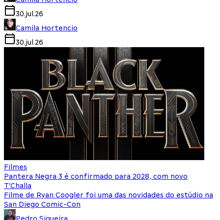
30.jul.26
Camila Hortencio
30.jul.26
Filmes
Pantera Negra 3 é confirmado para 2028, com novo
T'Challa
Filme de Ryan Coogler foi uma das novidades do estúdio na
San Diego Comic-Con
Pedro Siqueira