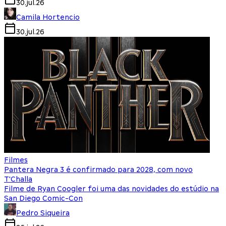
30.jul.26
Camila Hortencio
30.jul.26
Filmes
Pantera Negra 3 é confirmado para 2028, com novo
T'Challa
Filme de Ryan Coogler foi uma das novidades do estúdio na
San Diego Comic-Con
Pedro Siqueira