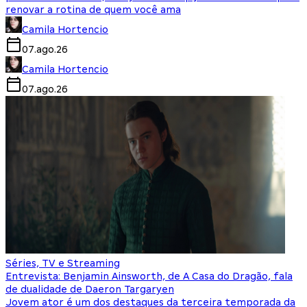
renovar a rotina de quem você ama
Camila Hortencio
07.ago.26
Camila Hortencio
07.ago.26
Séries, TV e Streaming
Entrevista: Benjamin Ainsworth, de A Casa do Dragão, fala
de dualidade de Daeron Targaryen
Jovem ator é um dos destaques da terceira temporada da