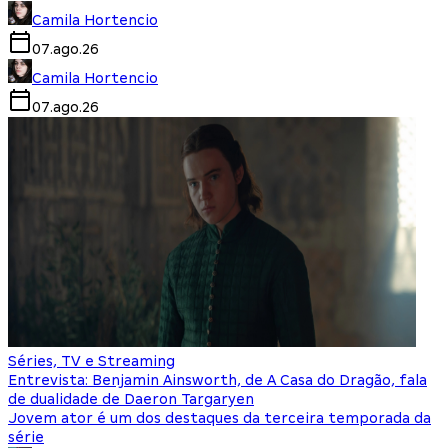
Camila Hortencio
07.ago.26
Camila Hortencio
07.ago.26
Séries, TV e Streaming
Entrevista: Benjamin Ainsworth, de A Casa do Dragão, fala
de dualidade de Daeron Targaryen
Jovem ator é um dos destaques da terceira temporada da
série