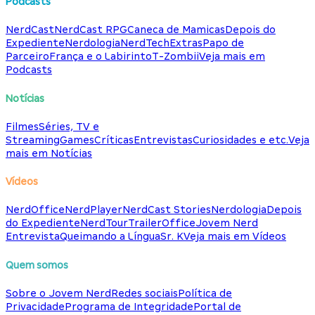
Podcasts
NerdCast
NerdCast RPG
Caneca de Mamicas
Depois do
Expediente
Nerdologia
NerdTech
Extras
Papo de
Parceiro
França e o Labirinto
T-Zombii
Veja mais em
Podcasts
Notícias
Filmes
Séries, TV e
Streaming
Games
Críticas
Entrevistas
Curiosidades e etc.
Veja
mais em Notícias
Vídeos
NerdOffice
NerdPlayer
NerdCast Stories
Nerdologia
Depois
do Expediente
NerdTour
TrailerOffice
Jovem Nerd
Entrevista
Queimando a Língua
Sr. K
Veja mais em Vídeos
Quem somos
Sobre o Jovem Nerd
Redes sociais
Política de
Privacidade
Programa de Integridade
Portal de