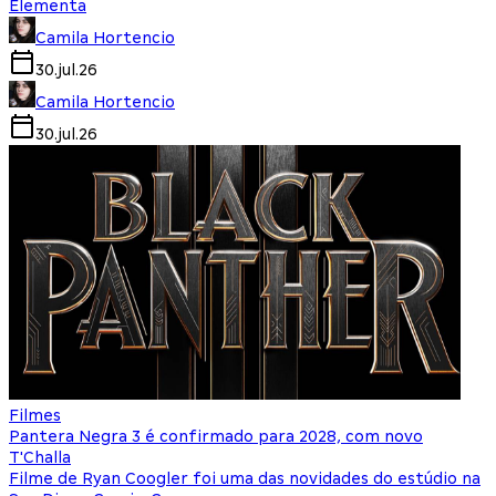
Elementa
Camila Hortencio
30.jul.26
Camila Hortencio
30.jul.26
Filmes
Pantera Negra 3 é confirmado para 2028, com novo
T'Challa
Filme de Ryan Coogler foi uma das novidades do estúdio na