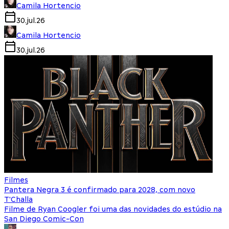
Camila Hortencio
30.jul.26
Camila Hortencio
30.jul.26
Filmes
Pantera Negra 3 é confirmado para 2028, com novo
T'Challa
Filme de Ryan Coogler foi uma das novidades do estúdio na
San Diego Comic-Con