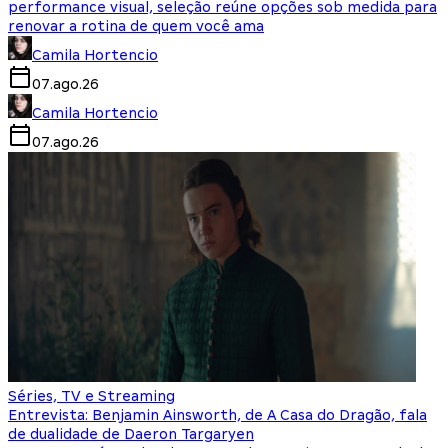
performance visual, seleção reúne opções sob medida para
renovar a rotina de quem você ama
Camila Hortencio
07.ago.26
Camila Hortencio
07.ago.26
Séries, TV e Streaming
Entrevista: Benjamin Ainsworth, de A Casa do Dragão, fala
de dualidade de Daeron Targaryen