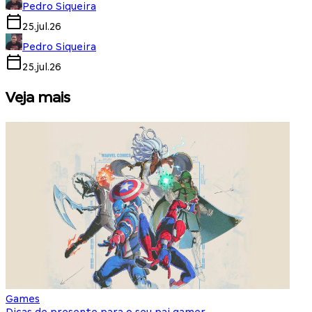
Pedro Siqueira
25.jul.26
Pedro Siqueira
25.jul.26
Veja mais
Games
S
Dicas de presente para o seu pai gamer
E