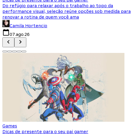
Do refúgio para relaxar após o trabalho ao topo da
d
performance visual, seleção reúne opções sob medida para
J
renovar a rotina de quem você ama
s
Camila Hortencio
07.ago.26
Games
Dicas de presente para o seu pai gamer