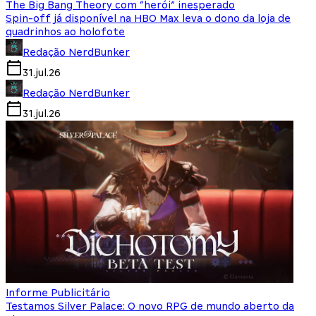
The Big Bang Theory com “herói” inesperado
Spin-off já disponível na HBO Max leva o dono da loja de
quadrinhos ao holofote
Redação NerdBunker
31.jul.26
Redação NerdBunker
31.jul.26
Informe Publicitário
Testamos Silver Palace: O novo RPG de mundo aberto da