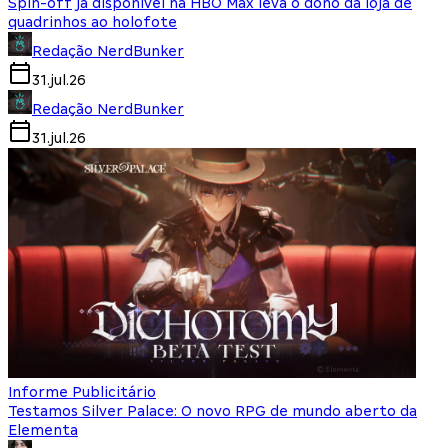
Spin-off já disponível na HBO Max leva o dono da loja de
quadrinhos ao holofote
Redação NerdBunker
31.jul.26
Redação NerdBunker
31.jul.26
Informe Publicitário
Testamos Silver Palace: O novo RPG de mundo aberto da
Elementa