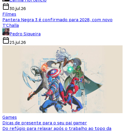
Camila Hortencio
30.jul.26
Filmes
Pantera Negra 3 é confirmado para 2028, com novo
T'Challa
Pedro Siqueira
25.jul.26
Games
Dicas de presente para o seu pai gamer
Do refúgio para relaxar após o trabalho ao topo da