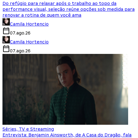
Do refúgio para relaxar após o trabalho ao topo da
performance visual, seleção reúne opções sob medida para
renovar a rotina de quem você ama
Camila Hortencio
07.ago.26
Camila Hortencio
07.ago.26
Séries, TV e Streaming
Entrevista: Benjamin Ainsworth, de A Casa do Dragão, fala