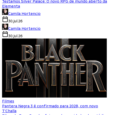
Testamos Silver Palace: O novo RPG de mundo aberto da
Elementa
Camila Hortencio
30.jul.26
Camila Hortencio
30.jul.26
Filmes
Pantera Negra 3 é confirmado para 2028, com novo
T'Challa