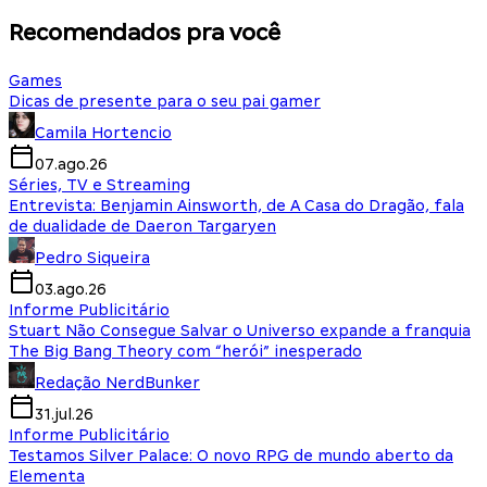
Recomendados pra você
Games
Dicas de presente para o seu pai gamer
Camila Hortencio
07.ago.26
Séries, TV e Streaming
Entrevista: Benjamin Ainsworth, de A Casa do Dragão, fala
de dualidade de Daeron Targaryen
Pedro Siqueira
03.ago.26
Informe Publicitário
Stuart Não Consegue Salvar o Universo expande a franquia
The Big Bang Theory com “herói” inesperado
Redação NerdBunker
31.jul.26
Informe Publicitário
Testamos Silver Palace: O novo RPG de mundo aberto da
Elementa