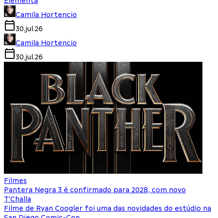
Elementa
Camila Hortencio
30.jul.26
Camila Hortencio
30.jul.26
Filmes
Pantera Negra 3 é confirmado para 2028, com novo
T'Challa
Filme de Ryan Coogler foi uma das novidades do estúdio na
San Diego Comic-Con