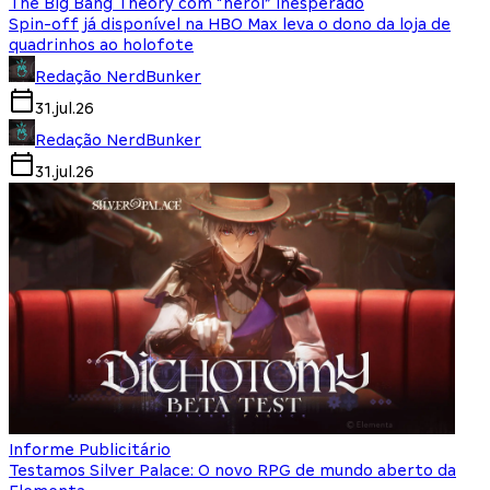
The Big Bang Theory com “herói” inesperado
Spin-off já disponível na HBO Max leva o dono da loja de
quadrinhos ao holofote
Redação NerdBunker
31.jul.26
Redação NerdBunker
31.jul.26
Informe Publicitário
Testamos Silver Palace: O novo RPG de mundo aberto da