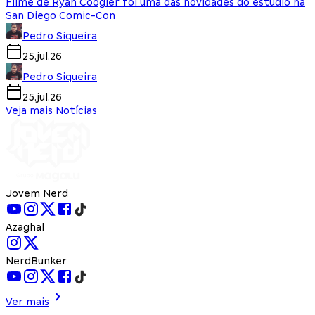
Filme de Ryan Coogler foi uma das novidades do estúdio na
San Diego Comic-Con
Pedro Siqueira
25.jul.26
Pedro Siqueira
25.jul.26
Veja mais Notícias
Jovem Nerd
Azaghal
NerdBunker
Ver mais