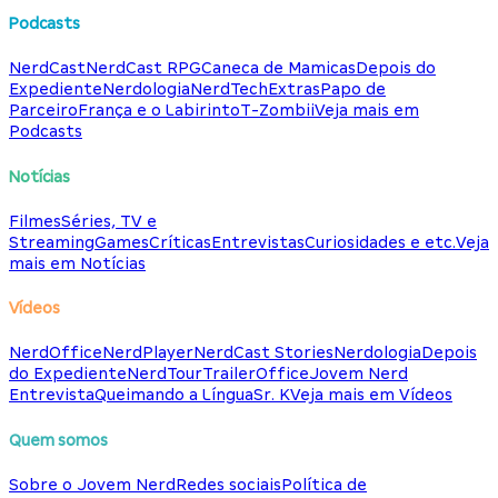
Podcasts
NerdCast
NerdCast RPG
Caneca de Mamicas
Depois do
Expediente
Nerdologia
NerdTech
Extras
Papo de
Parceiro
França e o Labirinto
T-Zombii
Veja mais em
Podcasts
Notícias
Filmes
Séries, TV e
Streaming
Games
Críticas
Entrevistas
Curiosidades e etc.
Veja
mais em Notícias
Vídeos
NerdOffice
NerdPlayer
NerdCast Stories
Nerdologia
Depois
do Expediente
NerdTour
TrailerOffice
Jovem Nerd
Entrevista
Queimando a Língua
Sr. K
Veja mais em Vídeos
Quem somos
Sobre o Jovem Nerd
Redes sociais
Política de