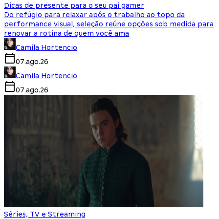
Dicas de presente para o seu pai gamer
Do refúgio para relaxar após o trabalho ao topo da
performance visual, seleção reúne opções sob medida para
renovar a rotina de quem você ama
Camila Hortencio
07.ago.26
Camila Hortencio
07.ago.26
Séries, TV e Streaming