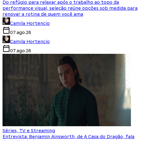
Do refúgio para relaxar após o trabalho ao topo da
performance visual, seleção reúne opções sob medida para
renovar a rotina de quem você ama
Camila Hortencio
07.ago.26
Camila Hortencio
07.ago.26
Séries, TV e Streaming
Entrevista: Benjamin Ainsworth, de A Casa do Dragão, fala