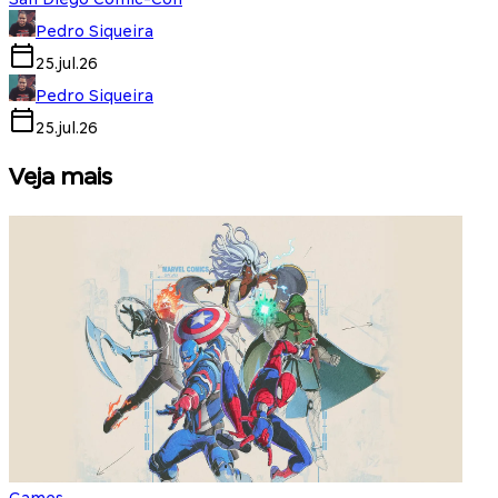
Pedro Siqueira
25.jul.26
Pedro Siqueira
25.jul.26
Veja mais
Games
S