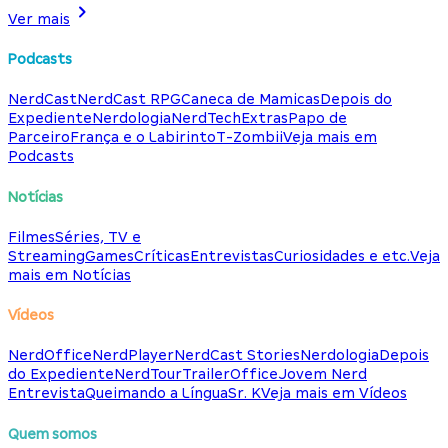
Ver mais
Podcasts
NerdCast
NerdCast RPG
Caneca de Mamicas
Depois do
Expediente
Nerdologia
NerdTech
Extras
Papo de
Parceiro
França e o Labirinto
T-Zombii
Veja mais em
Podcasts
Notícias
Filmes
Séries, TV e
Streaming
Games
Críticas
Entrevistas
Curiosidades e etc.
Veja
mais em Notícias
Vídeos
NerdOffice
NerdPlayer
NerdCast Stories
Nerdologia
Depois
do Expediente
NerdTour
TrailerOffice
Jovem Nerd
Entrevista
Queimando a Língua
Sr. K
Veja mais em Vídeos
Quem somos