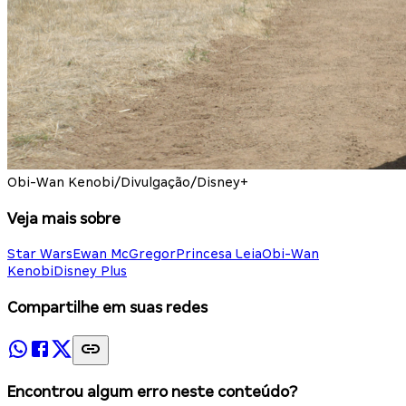
Obi-Wan Kenobi/Divulgação/Disney+
Veja mais sobre
Star Wars
Ewan McGregor
Princesa Leia
Obi-Wan
Kenobi
Disney Plus
Compartilhe em suas redes
Encontrou algum erro neste conteúdo?