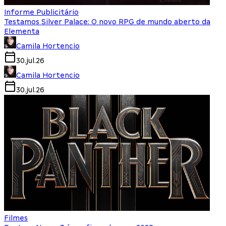
Informe Publicitário
Testamos Silver Palace: O novo RPG de mundo aberto da
Elementa
Camila Hortencio
30.jul.26
Camila Hortencio
30.jul.26
Filmes