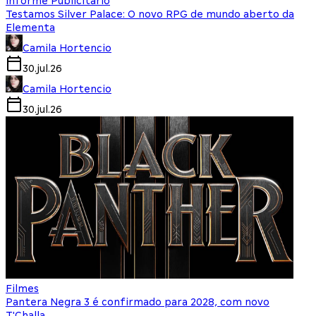
Informe Publicitário
Testamos Silver Palace: O novo RPG de mundo aberto da
Elementa
Camila Hortencio
30.jul.26
Camila Hortencio
30.jul.26
Filmes
Pantera Negra 3 é confirmado para 2028, com novo
T'Challa