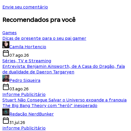
Envie seu comentário
Recomendados pra você
Games
Dicas de presente para o seu pai gamer
Camila Hortencio
07.ago.26
Séries, TV e Streaming
Entrevista: Benjamin Ainsworth, de A Casa do Dragão, fala
de dualidade de Daeron Targaryen
Pedro Siqueira
03.ago.26
Informe Publicitário
Stuart Não Consegue Salvar o Universo expande a franquia
The Big Bang Theory com “herói” inesperado
Redação NerdBunker
31.jul.26
Informe Publicitário