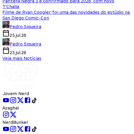
Pantera Negra 3 é confirmado para 2028, com novo
T'Challa
Filme de Ryan Coogler foi uma das novidades do estúdio na
San Diego Comic-Con
Pedro Siqueira
25.jul.26
Pedro Siqueira
25.jul.26
Veja mais Notícias
Jovem Nerd
Azaghal
NerdBunker