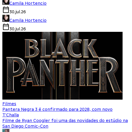
Camila Hortencio
30.jul.26
Camila Hortencio
30.jul.26
Filmes
Pantera Negra 3 é confirmado para 2028, com novo
T'Challa
Filme de Ryan Coogler foi uma das novidades do estúdio na
San Diego Comic-Con