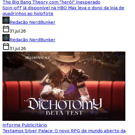
The Big Bang Theory com “herói” inesperado
Spin-off já disponível na HBO Max leva o dono da loja de
quadrinhos ao holofote
Redação NerdBunker
31.jul.26
Redação NerdBunker
31.jul.26
Informe Publicitário
Testamos Silver Palace: O novo RPG de mundo aberto da