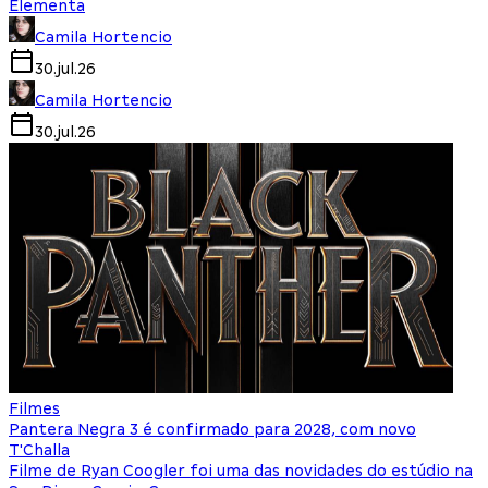
Elementa
Camila Hortencio
30.jul.26
Camila Hortencio
30.jul.26
Filmes
Pantera Negra 3 é confirmado para 2028, com novo
T'Challa
Filme de Ryan Coogler foi uma das novidades do estúdio na