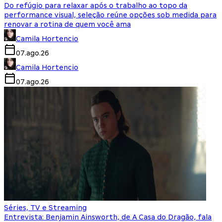
Do refúgio para relaxar após o trabalho ao topo da
performance visual, seleção reúne opções sob medida para
renovar a rotina de quem você ama
Camila Hortencio
07.ago.26
Camila Hortencio
07.ago.26
Séries, TV e Streaming
Entrevista: Benjamin Ainsworth, de A Casa do Dragão, fala