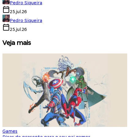
Pedro Siqueira
25.jul.26
Pedro Siqueira
25.jul.26
Veja mais
Games
S
Dicas de presente para o seu pai gamer
E