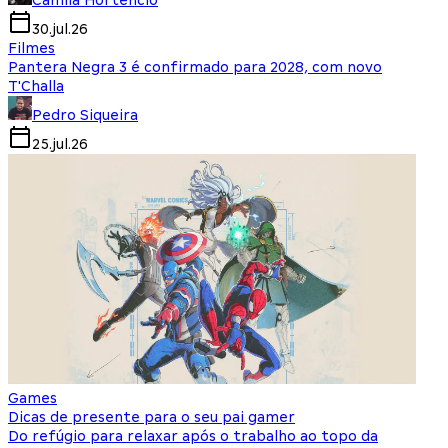
Camila Hortencio
30.jul.26
Filmes
Pantera Negra 3 é confirmado para 2028, com novo
T'Challa
Pedro Siqueira
25.jul.26
Games
Dicas de presente para o seu pai gamer
Do refúgio para relaxar após o trabalho ao topo da