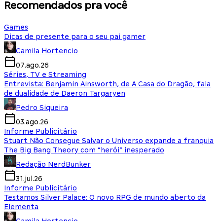
Recomendados pra você
Games
Dicas de presente para o seu pai gamer
Camila Hortencio
07.ago.26
Séries, TV e Streaming
Entrevista: Benjamin Ainsworth, de A Casa do Dragão, fala
de dualidade de Daeron Targaryen
Pedro Siqueira
03.ago.26
Informe Publicitário
Stuart Não Consegue Salvar o Universo expande a franquia
The Big Bang Theory com “herói” inesperado
Redação NerdBunker
31.jul.26
Informe Publicitário
Testamos Silver Palace: O novo RPG de mundo aberto da
Elementa