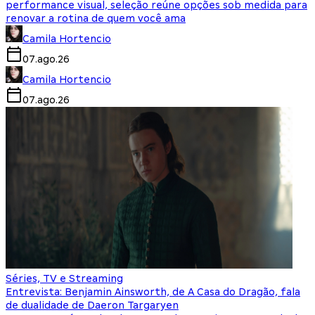
performance visual, seleção reúne opções sob medida para
renovar a rotina de quem você ama
Camila Hortencio
07.ago.26
Camila Hortencio
07.ago.26
Séries, TV e Streaming
Entrevista: Benjamin Ainsworth, de A Casa do Dragão, fala
de dualidade de Daeron Targaryen