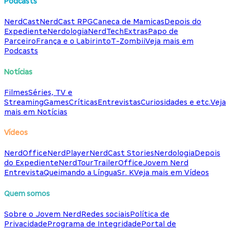
Podcasts
NerdCast
NerdCast RPG
Caneca de Mamicas
Depois do
Expediente
Nerdologia
NerdTech
Extras
Papo de
Parceiro
França e o Labirinto
T-Zombii
Veja mais em
Podcasts
Notícias
Filmes
Séries, TV e
Streaming
Games
Críticas
Entrevistas
Curiosidades e etc.
Veja
mais em Notícias
Vídeos
NerdOffice
NerdPlayer
NerdCast Stories
Nerdologia
Depois
do Expediente
NerdTour
TrailerOffice
Jovem Nerd
Entrevista
Queimando a Língua
Sr. K
Veja mais em Vídeos
Quem somos
Sobre o Jovem Nerd
Redes sociais
Política de
Privacidade
Programa de Integridade
Portal de