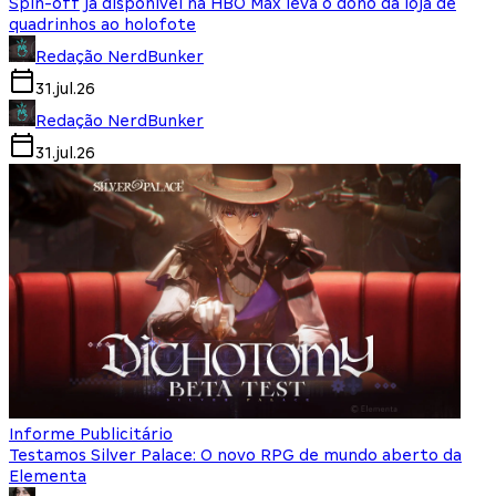
Spin-off já disponível na HBO Max leva o dono da loja de
quadrinhos ao holofote
Redação NerdBunker
31.jul.26
Redação NerdBunker
31.jul.26
Informe Publicitário
Testamos Silver Palace: O novo RPG de mundo aberto da
Elementa