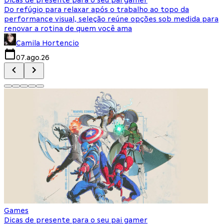
Do refúgio para relaxar após o trabalho ao topo da
d
performance visual, seleção reúne opções sob medida para
J
renovar a rotina de quem você ama
s
Camila Hortencio
07.ago.26
Games
Dicas de presente para o seu pai gamer