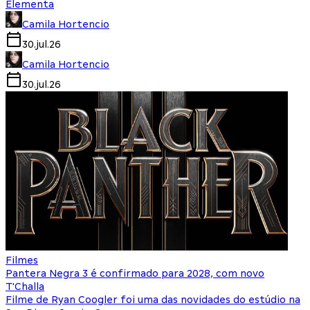
Elementa
Camila Hortencio
30.jul.26
Camila Hortencio
30.jul.26
Filmes
Pantera Negra 3 é confirmado para 2028, com novo
T'Challa
Filme de Ryan Coogler foi uma das novidades do estúdio na