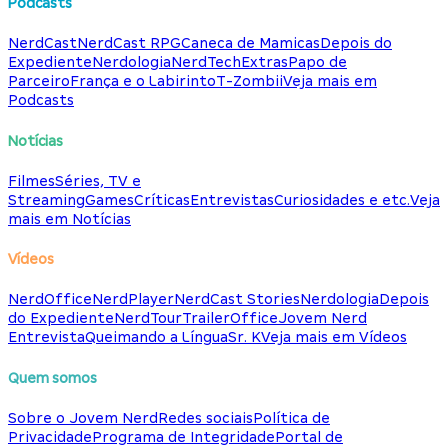
Podcasts
NerdCast
NerdCast RPG
Caneca de Mamicas
Depois do
Expediente
Nerdologia
NerdTech
Extras
Papo de
Parceiro
França e o Labirinto
T-Zombii
Veja mais em
Podcasts
Notícias
Filmes
Séries, TV e
Streaming
Games
Críticas
Entrevistas
Curiosidades e etc.
Veja
mais em Notícias
Vídeos
NerdOffice
NerdPlayer
NerdCast Stories
Nerdologia
Depois
do Expediente
NerdTour
TrailerOffice
Jovem Nerd
Entrevista
Queimando a Língua
Sr. K
Veja mais em Vídeos
Quem somos
Sobre o Jovem Nerd
Redes sociais
Política de
Privacidade
Programa de Integridade
Portal de