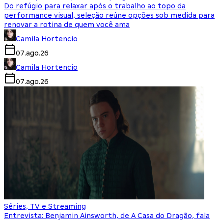
Do refúgio para relaxar após o trabalho ao topo da
performance visual, seleção reúne opções sob medida para
renovar a rotina de quem você ama
Camila Hortencio
07.ago.26
Camila Hortencio
07.ago.26
Séries, TV e Streaming
Entrevista: Benjamin Ainsworth, de A Casa do Dragão, fala