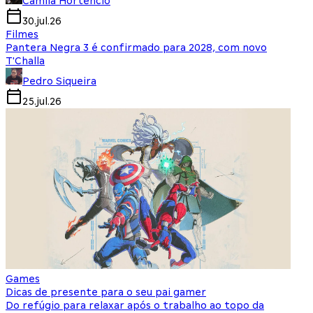
Camila Hortencio
30.jul.26
Filmes
Pantera Negra 3 é confirmado para 2028, com novo
T'Challa
Pedro Siqueira
25.jul.26
Games
Dicas de presente para o seu pai gamer
Do refúgio para relaxar após o trabalho ao topo da