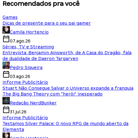
Recomendados pra você
Games
Dicas de presente para o seu pai gamer
Camila Hortencio
07.ago.26
Séries, TV e Streaming
Entrevista: Benjamin Ainsworth, de A Casa do Dragão, fala
de dualidade de Daeron Targaryen
Pedro Siqueira
03.ago.26
Informe Publicitário
Stuart Não Consegue Salvar o Universo expande a franquia
The Big Bang Theory com “herói” inesperado
Redação NerdBunker
31.jul.26
Informe Publicitário
Testamos Silver Palace: O novo RPG de mundo aberto da
Elementa