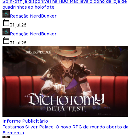
Spin-off já disponível na HBO Max leva o dono da loja de
quadrinhos ao holofote
Redação NerdBunker
31.jul.26
Redação NerdBunker
31.jul.26
Informe Publicitário
Testamos Silver Palace: O novo RPG de mundo aberto da
Elementa