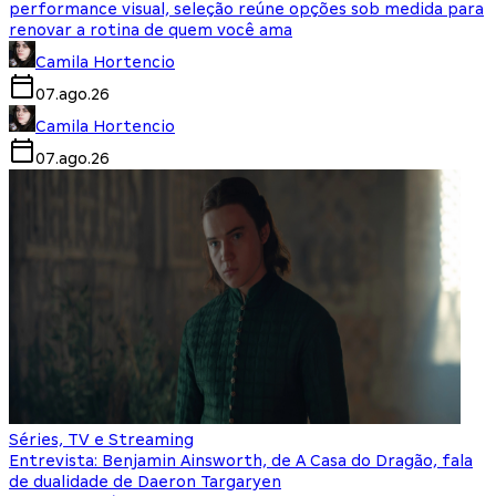
performance visual, seleção reúne opções sob medida para
renovar a rotina de quem você ama
Camila Hortencio
07.ago.26
Camila Hortencio
07.ago.26
Séries, TV e Streaming
Entrevista: Benjamin Ainsworth, de A Casa do Dragão, fala
de dualidade de Daeron Targaryen