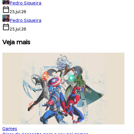
Pedro Siqueira
25.jul.26
Pedro Siqueira
25.jul.26
Veja mais
Games
S