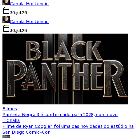
Camila Hortencio
30.jul.26
Camila Hortencio
30.jul.26
Filmes
Pantera Negra 3 é confirmado para 2028, com novo
T'Challa
Filme de Ryan Coogler foi uma das novidades do estúdio na
San Diego Comic-Con