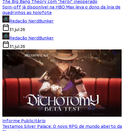
The Big Bang Theory com “herói” inesperado
Spin-off já disponível na HBO Max leva o dono da loja de
quadrinhos ao holofote
Redação NerdBunker
31.jul.26
Redação NerdBunker
31.jul.26
Informe Publicitário
Testamos Silver Palace: O novo RPG de mundo aberto da