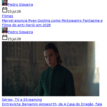
Pedro Siqueira
25.jul.26
Filmes
Marvel anuncia Ryan Gosling como Motoqueiro Fantasma e
filme do anti-herói em 2028
Pedro Siqueira
25.jul.26
Séries, TV e Streaming
Entrevista: Benjamin Ainsworth, de A Casa do Dragão, fala