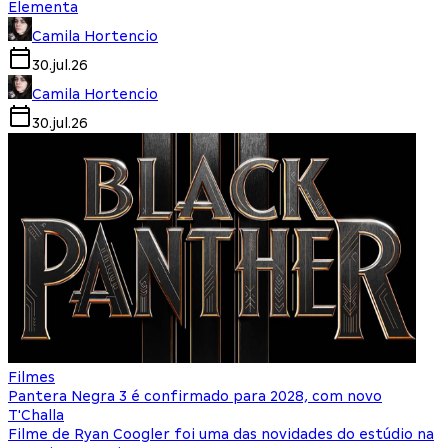
Elementa
Camila Hortencio
30.jul.26
Camila Hortencio
30.jul.26
Filmes
Pantera Negra 3 é confirmado para 2028, com novo
T'Challa
Filme de Ryan Coogler foi uma das novidades do estúdio na