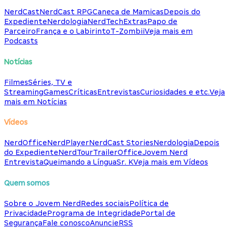
NerdCast
NerdCast RPG
Caneca de Mamicas
Depois do
Expediente
Nerdologia
NerdTech
Extras
Papo de
Parceiro
França e o Labirinto
T-Zombii
Veja mais em
Podcasts
Notícias
Filmes
Séries, TV e
Streaming
Games
Críticas
Entrevistas
Curiosidades e etc.
Veja
mais em Notícias
Vídeos
NerdOffice
NerdPlayer
NerdCast Stories
Nerdologia
Depois
do Expediente
NerdTour
TrailerOffice
Jovem Nerd
Entrevista
Queimando a Língua
Sr. K
Veja mais em Vídeos
Quem somos
Sobre o Jovem Nerd
Redes sociais
Política de
Privacidade
Programa de Integridade
Portal de
Segurança
Fale conosco
Anuncie
RSS