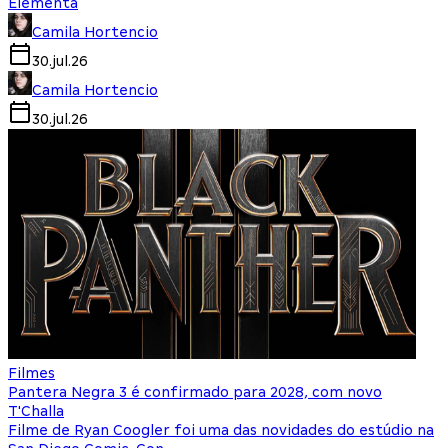
Elementa
Camila Hortencio
30.jul.26
Camila Hortencio
30.jul.26
Filmes
Pantera Negra 3 é confirmado para 2028, com novo
T'Challa
Filme de Ryan Coogler foi uma das novidades do estúdio na