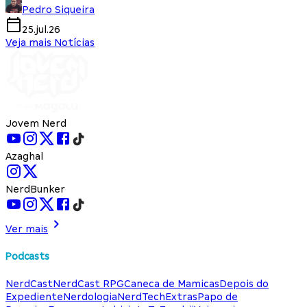
Pedro Siqueira
25.jul.26
Veja mais Notícias
Jovem Nerd
Azaghal
NerdBunker
Ver mais
Podcasts
NerdCast
NerdCast RPG
Caneca de Mamicas
Depois do
Expediente
Nerdologia
NerdTech
Extras
Papo de