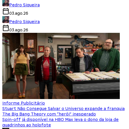
Pedro Siqueira
03.ago.26
Pedro Siqueira
03.ago.26
Informe Publicitário
Stuart Não Consegue Salvar o Universo expande a franquia
The Big Bang Theory com “herói” inesperado
Spin-off já disponível na HBO Max leva o dono da loja de
quadrinhos ao holofote