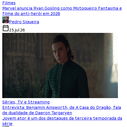
Filmes
Marvel anuncia Ryan Gosling como Motoqueiro Fantasma e
filme do anti-herói em 2028
Pedro Siqueira
25.jul.26
Séries, TV e Streaming
Entrevista: Benjamin Ainsworth, de A Casa do Dragão, fala
de dualidade de Daeron Targaryen
Jovem ator é um dos destaques da terceira temporada da
série