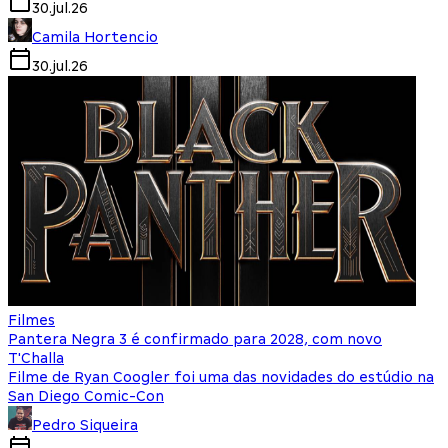
30.jul.26
Camila Hortencio
30.jul.26
Filmes
Pantera Negra 3 é confirmado para 2028, com novo
T'Challa
Filme de Ryan Coogler foi uma das novidades do estúdio na
San Diego Comic-Con
Pedro Siqueira