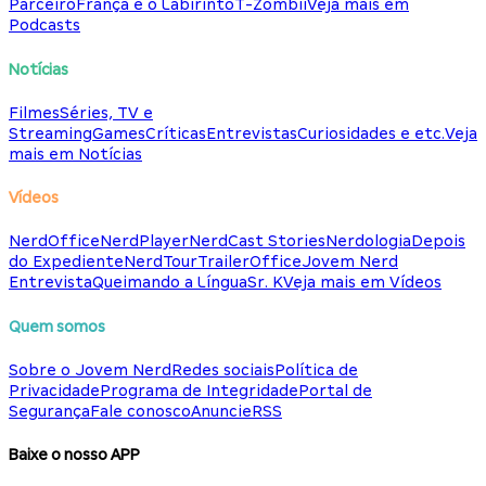
Parceiro
França e o Labirinto
T-Zombii
Veja mais em
Podcasts
Notícias
Filmes
Séries, TV e
Streaming
Games
Críticas
Entrevistas
Curiosidades e etc.
Veja
mais em Notícias
Vídeos
NerdOffice
NerdPlayer
NerdCast Stories
Nerdologia
Depois
do Expediente
NerdTour
TrailerOffice
Jovem Nerd
Entrevista
Queimando a Língua
Sr. K
Veja mais em Vídeos
Quem somos
Sobre o Jovem Nerd
Redes sociais
Política de
Privacidade
Programa de Integridade
Portal de
Segurança
Fale conosco
Anuncie
RSS
Baixe o nosso APP