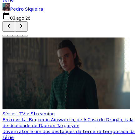
Pedro Siqueira
03.ago.26
Séries, TV e Streaming
Entrevista: Benjamin Ainsworth, de A Casa do Dragão, fala
de dualidade de Daeron Targaryen
Jovem ator é um dos destaques da terceira temporada da
série