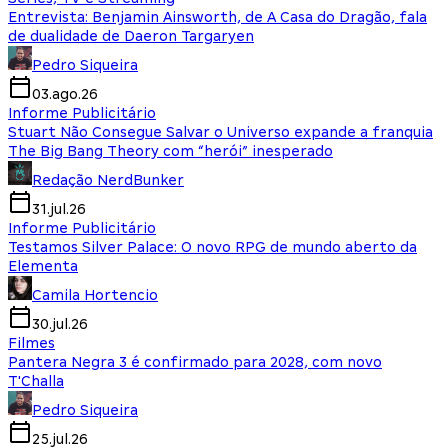
Entrevista: Benjamin Ainsworth, de A Casa do Dragão, fala
de dualidade de Daeron Targaryen
Pedro Siqueira
03.ago.26
Informe Publicitário
Stuart Não Consegue Salvar o Universo expande a franquia
The Big Bang Theory com “herói” inesperado
Redação NerdBunker
31.jul.26
Informe Publicitário
Testamos Silver Palace: O novo RPG de mundo aberto da
Elementa
Camila Hortencio
30.jul.26
Filmes
Pantera Negra 3 é confirmado para 2028, com novo
T'Challa
Pedro Siqueira
25.jul.26