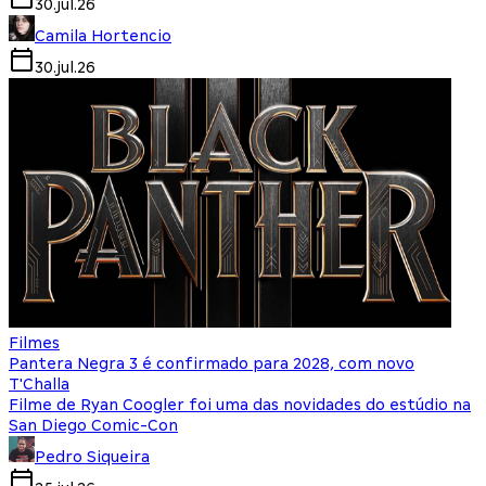
30.jul.26
Camila Hortencio
30.jul.26
Filmes
Pantera Negra 3 é confirmado para 2028, com novo
T'Challa
Filme de Ryan Coogler foi uma das novidades do estúdio na
San Diego Comic-Con
Pedro Siqueira