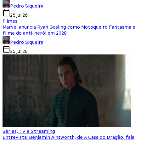
Pedro Siqueira
25.jul.26
Filmes
Marvel anuncia Ryan Gosling como Motoqueiro Fantasma e
filme do anti-herói em 2028
Pedro Siqueira
25.jul.26
Séries, TV e Streaming
Entrevista: Benjamin Ainsworth, de A Casa do Dragão, fala