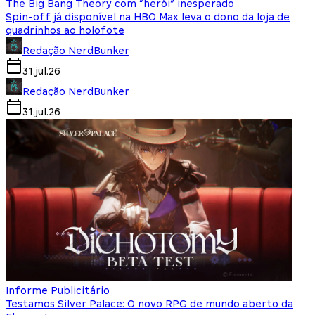
The Big Bang Theory com “herói” inesperado
Spin-off já disponível na HBO Max leva o dono da loja de
quadrinhos ao holofote
Redação NerdBunker
31.jul.26
Redação NerdBunker
31.jul.26
Informe Publicitário
Testamos Silver Palace: O novo RPG de mundo aberto da