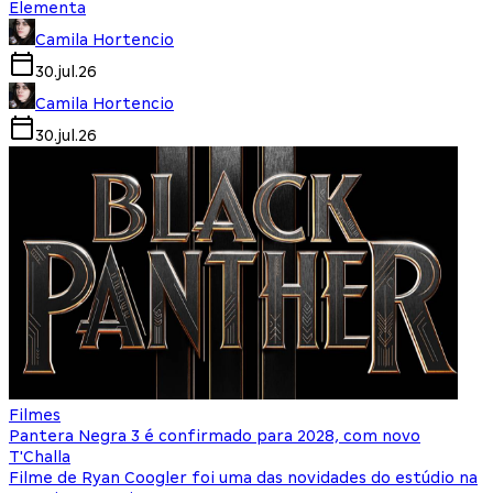
Elementa
Camila Hortencio
30.jul.26
Camila Hortencio
30.jul.26
Filmes
Pantera Negra 3 é confirmado para 2028, com novo
T'Challa
Filme de Ryan Coogler foi uma das novidades do estúdio na