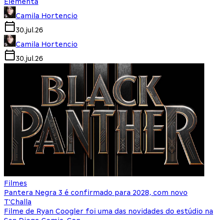
Elementa
Camila Hortencio
30.jul.26
Camila Hortencio
30.jul.26
Filmes
Pantera Negra 3 é confirmado para 2028, com novo
T'Challa
Filme de Ryan Coogler foi uma das novidades do estúdio na