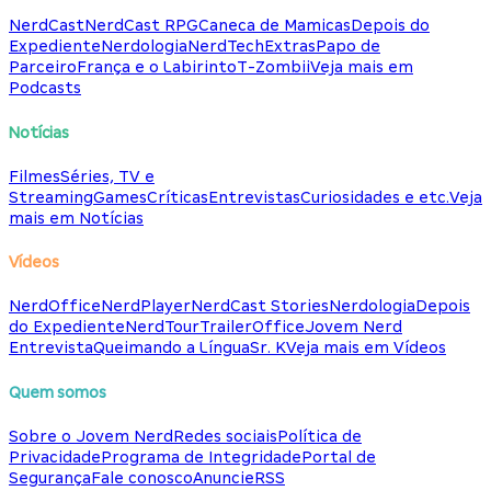
NerdCast
NerdCast RPG
Caneca de Mamicas
Depois do
Expediente
Nerdologia
NerdTech
Extras
Papo de
Parceiro
França e o Labirinto
T-Zombii
Veja mais em
Podcasts
Notícias
Filmes
Séries, TV e
Streaming
Games
Críticas
Entrevistas
Curiosidades e etc.
Veja
mais em Notícias
Vídeos
NerdOffice
NerdPlayer
NerdCast Stories
Nerdologia
Depois
do Expediente
NerdTour
TrailerOffice
Jovem Nerd
Entrevista
Queimando a Língua
Sr. K
Veja mais em Vídeos
Quem somos
Sobre o Jovem Nerd
Redes sociais
Política de
Privacidade
Programa de Integridade
Portal de
Segurança
Fale conosco
Anuncie
RSS