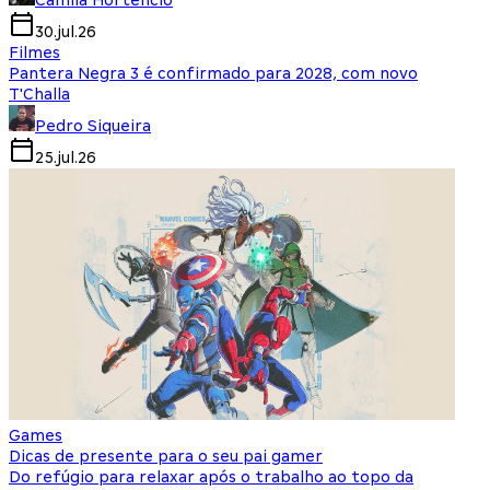
Camila Hortencio
30.jul.26
Filmes
Pantera Negra 3 é confirmado para 2028, com novo
T'Challa
Pedro Siqueira
25.jul.26
Games
Dicas de presente para o seu pai gamer
Do refúgio para relaxar após o trabalho ao topo da