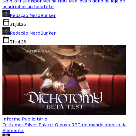
Spin-off já disponível na HBO Max leva o dono da loja de
quadrinhos ao holofote
Redação NerdBunker
31.jul.26
Redação NerdBunker
31.jul.26
Informe Publicitário
Testamos Silver Palace: O novo RPG de mundo aberto da
Elementa