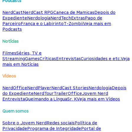
Podcasts
NerdCast
NerdCast RPG
Caneca de Mamicas
Depois do
Expediente
Nerdologia
NerdTech
Extras
Papo de
Parceiro
França e o Labirinto
T-Zombii
Veja mais em
Podcasts
Notícias
Filmes
Séries, TV e
Streaming
Games
Críticas
Entrevistas
Curiosidades e etc.
Veja
mais em Notícias
Vídeos
NerdOffice
NerdPlayer
NerdCast Stories
Nerdologia
Depois
do Expediente
NerdTour
TrailerOffice
Jovem Nerd
Entrevista
Queimando a Língua
Sr. K
Veja mais em Vídeos
Quem somos
Sobre o Jovem Nerd
Redes sociais
Política de
Privacidade
Programa de Integridade
Portal de