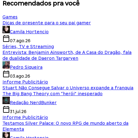
Recomendados pra você
Games
Dicas de presente para o seu pai gamer
Camila Hortencio
07.ago.26
Séries, TV e Streaming
Entrevista: Benjamin Ainsworth, de A Casa do Dragão, fala
de dualidade de Daeron Targaryen
Pedro Siqueira
03.ago.26
Informe Publicitário
Stuart Não Consegue Salvar o Universo expande a franquia
The Big Bang Theory com “herói” inesperado
Redação NerdBunker
31.jul.26
Informe Publicitário
Testamos Silver Palace: O novo RPG de mundo aberto da
Elementa