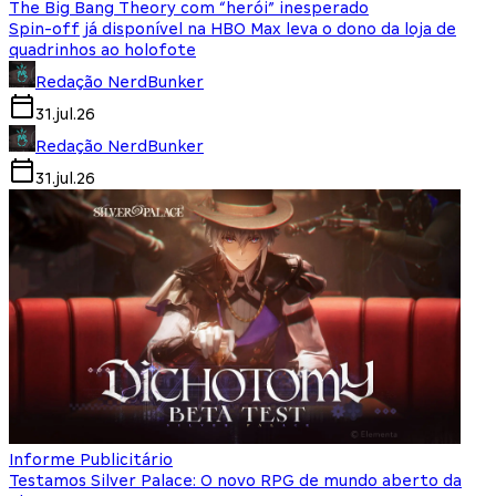
The Big Bang Theory com “herói” inesperado
Spin-off já disponível na HBO Max leva o dono da loja de
quadrinhos ao holofote
Redação NerdBunker
31.jul.26
Redação NerdBunker
31.jul.26
Informe Publicitário
Testamos Silver Palace: O novo RPG de mundo aberto da