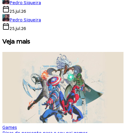
Pedro Siqueira
25.jul.26
Pedro Siqueira
25.jul.26
Veja mais
Games
S
Dicas de presente para o seu pai gamer
E