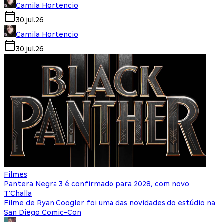
Camila Hortencio
30.jul.26
Camila Hortencio
30.jul.26
Filmes
Pantera Negra 3 é confirmado para 2028, com novo
T'Challa
Filme de Ryan Coogler foi uma das novidades do estúdio na
San Diego Comic-Con