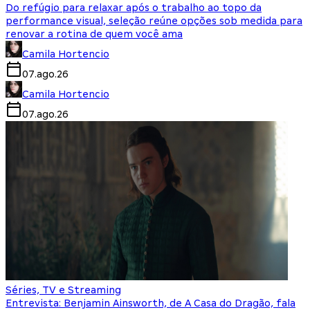
Do refúgio para relaxar após o trabalho ao topo da
performance visual, seleção reúne opções sob medida para
renovar a rotina de quem você ama
Camila Hortencio
07.ago.26
Camila Hortencio
07.ago.26
Séries, TV e Streaming
Entrevista: Benjamin Ainsworth, de A Casa do Dragão, fala