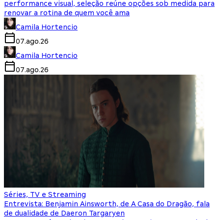
performance visual, seleção reúne opções sob medida para
renovar a rotina de quem você ama
Camila Hortencio
07.ago.26
Camila Hortencio
07.ago.26
Séries, TV e Streaming
Entrevista: Benjamin Ainsworth, de A Casa do Dragão, fala
de dualidade de Daeron Targaryen