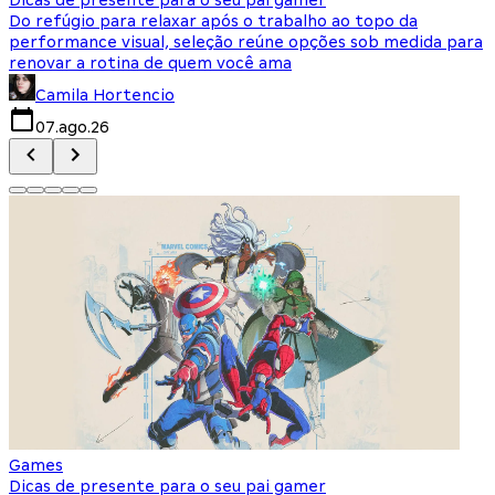
Do refúgio para relaxar após o trabalho ao topo da
d
performance visual, seleção reúne opções sob medida para
J
renovar a rotina de quem você ama
s
Camila Hortencio
07.ago.26
Games
Dicas de presente para o seu pai gamer