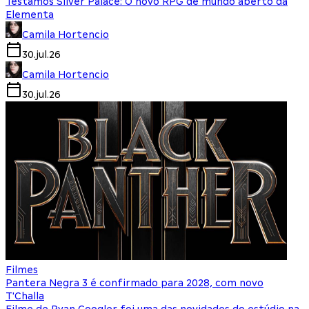
Testamos Silver Palace: O novo RPG de mundo aberto da
Elementa
Camila Hortencio
30.jul.26
Camila Hortencio
30.jul.26
Filmes
Pantera Negra 3 é confirmado para 2028, com novo
T'Challa