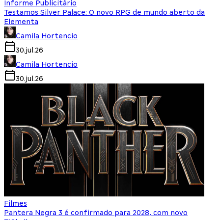
Informe Publicitário
Testamos Silver Palace: O novo RPG de mundo aberto da
Elementa
Camila Hortencio
30.jul.26
Camila Hortencio
30.jul.26
Filmes
Pantera Negra 3 é confirmado para 2028, com novo