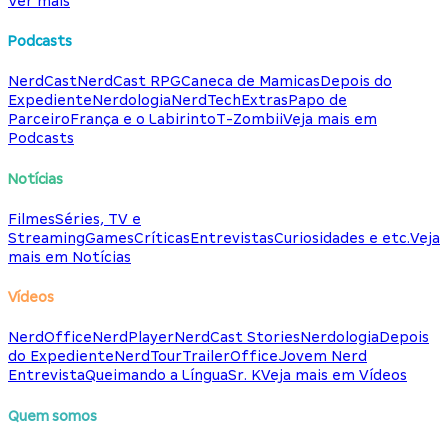
Ver mais
Podcasts
NerdCast
NerdCast RPG
Caneca de Mamicas
Depois do
Expediente
Nerdologia
NerdTech
Extras
Papo de
Parceiro
França e o Labirinto
T-Zombii
Veja mais em
Podcasts
Notícias
Filmes
Séries, TV e
Streaming
Games
Críticas
Entrevistas
Curiosidades e etc.
Veja
mais em Notícias
Vídeos
NerdOffice
NerdPlayer
NerdCast Stories
Nerdologia
Depois
do Expediente
NerdTour
TrailerOffice
Jovem Nerd
Entrevista
Queimando a Língua
Sr. K
Veja mais em Vídeos
Quem somos