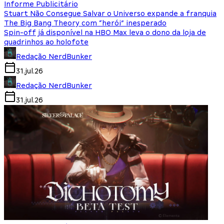
Informe Publicitário
Stuart Não Consegue Salvar o Universo expande a franquia
The Big Bang Theory com “herói” inesperado
Spin-off já disponível na HBO Max leva o dono da loja de
quadrinhos ao holofote
Redação NerdBunker
31.jul.26
Redação NerdBunker
31.jul.26