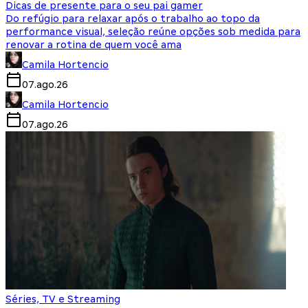
Dicas de presente para o seu pai gamer
Do refúgio para relaxar após o trabalho ao topo da
performance visual, seleção reúne opções sob medida para
renovar a rotina de quem você ama
Camila Hortencio
07.ago.26
Camila Hortencio
07.ago.26
Séries, TV e Streaming