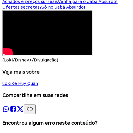
Achados e preços surreais
Venha para o Jabá Absurdo!
Ofertas secretas?
Só no Jabá Absurdo!
(Loki/Disney+/Divulgação)
Veja mais sobre
Loki
Ke Huy Quan
Compartilhe em suas redes
Encontrou algum erro neste conteúdo?