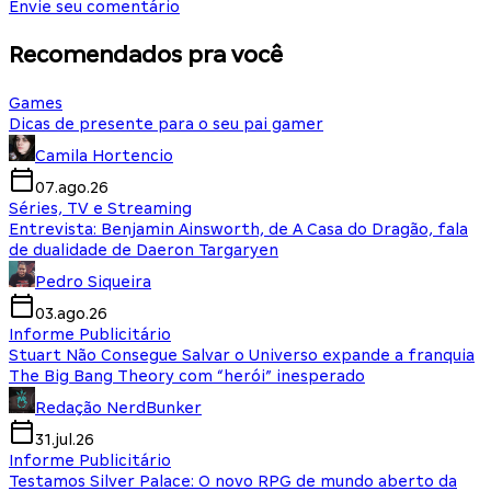
Envie seu comentário
Recomendados pra você
Games
Dicas de presente para o seu pai gamer
Camila Hortencio
07.ago.26
Séries, TV e Streaming
Entrevista: Benjamin Ainsworth, de A Casa do Dragão, fala
de dualidade de Daeron Targaryen
Pedro Siqueira
03.ago.26
Informe Publicitário
Stuart Não Consegue Salvar o Universo expande a franquia
The Big Bang Theory com “herói” inesperado
Redação NerdBunker
31.jul.26
Informe Publicitário
Testamos Silver Palace: O novo RPG de mundo aberto da