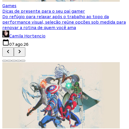
Games
S
Dicas de presente para o seu pai gamer
E
Do refúgio para relaxar após o trabalho ao topo da
d
performance visual, seleção reúne opções sob medida para
J
renovar a rotina de quem você ama
s
Camila Hortencio
07.ago.26