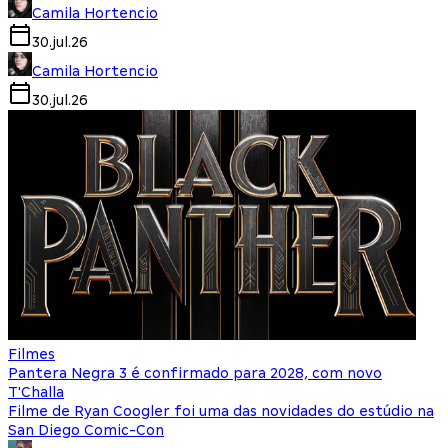
Camila Hortencio
30.jul.26
Camila Hortencio
30.jul.26
Filmes
Pantera Negra 3 é confirmado para 2028, com novo
T'Challa
Filme de Ryan Coogler foi uma das novidades do estúdio na
San Diego Comic-Con