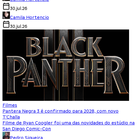
30.jul.26
Camila Hortencio
30.jul.26
Filmes
Pantera Negra 3 é confirmado para 2028, com novo
T'Challa
Filme de Ryan Coogler foi uma das novidades do estúdio na
San Diego Comic-Con
Pedro Siqueira