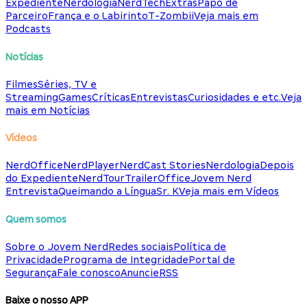
Expediente
Nerdologia
NerdTech
Extras
Papo de
Parceiro
França e o Labirinto
T-Zombii
Veja mais em
Podcasts
Notícias
Filmes
Séries, TV e
Streaming
Games
Críticas
Entrevistas
Curiosidades e etc.
Veja
mais em Notícias
Vídeos
NerdOffice
NerdPlayer
NerdCast Stories
Nerdologia
Depois
do Expediente
NerdTour
TrailerOffice
Jovem Nerd
Entrevista
Queimando a Língua
Sr. K
Veja mais em Vídeos
Quem somos
Sobre o Jovem Nerd
Redes sociais
Política de
Privacidade
Programa de Integridade
Portal de
Segurança
Fale conosco
Anuncie
RSS
Baixe o nosso APP