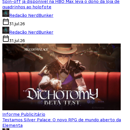
Spin-off já disponível na HBO Max leva o dono da loja de
quadrinhos ao holofote
Redação NerdBunker
31.jul.26
Redação NerdBunker
31.jul.26
Informe Publicitário
Testamos Silver Palace: O novo RPG de mundo aberto da
Elementa