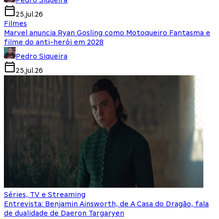
Pedro Siqueira
25.jul.26
Filmes
Marvel anuncia Ryan Gosling como Motoqueiro Fantasma e
filme do anti-herói em 2028
Pedro Siqueira
25.jul.26
Séries, TV e Streaming
Entrevista: Benjamin Ainsworth, de A Casa do Dragão, fala
de dualidade de Daeron Targaryen