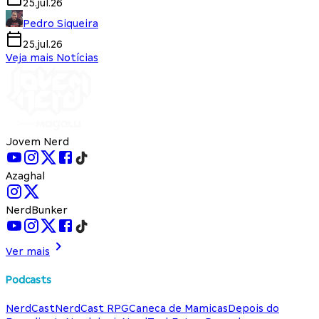
25.jul.26
Pedro Siqueira
25.jul.26
Veja mais Notícias
Jovem Nerd
Azaghal
NerdBunker
Ver mais
Podcasts
NerdCast
NerdCast RPG
Caneca de Mamicas
Depois do