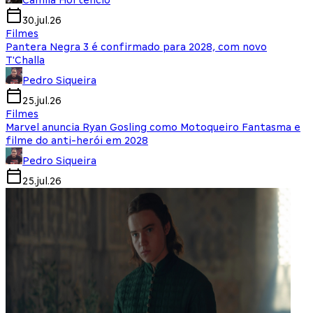
Camila Hortencio
30.jul.26
Filmes
Pantera Negra 3 é confirmado para 2028, com novo
T'Challa
Pedro Siqueira
25.jul.26
Filmes
Marvel anuncia Ryan Gosling como Motoqueiro Fantasma e
filme do anti-herói em 2028
Pedro Siqueira
25.jul.26