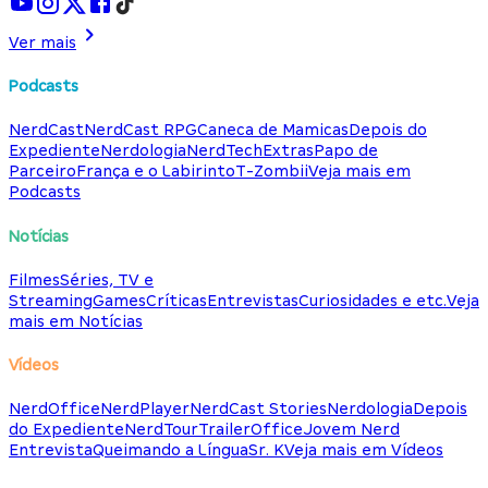
Ver mais
Podcasts
NerdCast
NerdCast RPG
Caneca de Mamicas
Depois do
Expediente
Nerdologia
NerdTech
Extras
Papo de
Parceiro
França e o Labirinto
T-Zombii
Veja mais em
Podcasts
Notícias
Filmes
Séries, TV e
Streaming
Games
Críticas
Entrevistas
Curiosidades e etc.
Veja
mais em Notícias
Vídeos
NerdOffice
NerdPlayer
NerdCast Stories
Nerdologia
Depois
do Expediente
NerdTour
TrailerOffice
Jovem Nerd
Entrevista
Queimando a Língua
Sr. K
Veja mais em Vídeos