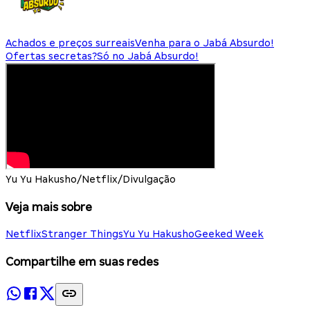
Achados e preços surreais
Venha para o Jabá Absurdo!
Ofertas secretas?
Só no Jabá Absurdo!
Yu Yu Hakusho/Netflix/Divulgação
Veja mais sobre
Netflix
Stranger Things
Yu Yu Hakusho
Geeked Week
Compartilhe em suas redes