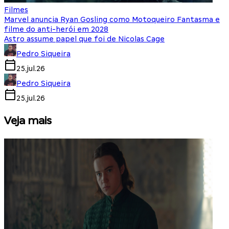
Filmes
Marvel anuncia Ryan Gosling como Motoqueiro Fantasma e
filme do anti-herói em 2028
Astro assume papel que foi de Nicolas Cage
Pedro Siqueira
25.jul.26
Pedro Siqueira
25.jul.26
Veja mais