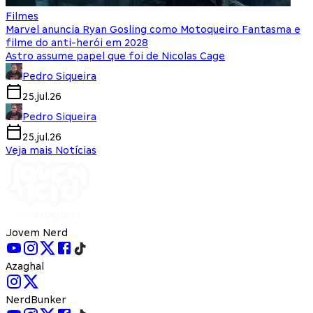
Filmes
Marvel anuncia Ryan Gosling como Motoqueiro Fantasma e
filme do anti-herói em 2028
Astro assume papel que foi de Nicolas Cage
Pedro Siqueira
25.jul.26
Pedro Siqueira
25.jul.26
Veja mais Notícias
Jovem Nerd
Azaghal
NerdBunker