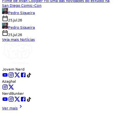
Filme de Ryan Coogler foi uma das novidades do estúdio na
San Diego Comic-Con
Pedro Siqueira
25.jul.26
Pedro Siqueira
25.jul.26
Veja mais Notícias
Jovem Nerd
Azaghal
NerdBunker
Ver mais