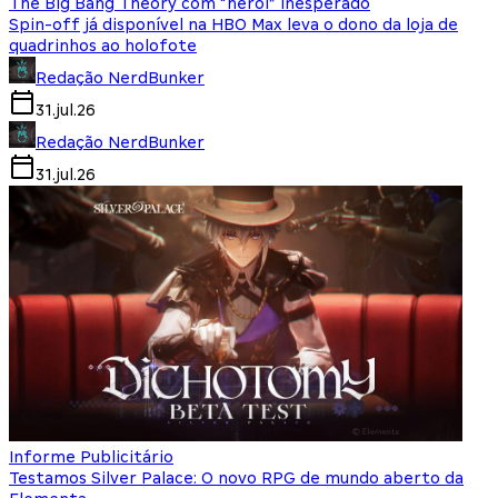
The Big Bang Theory com “herói” inesperado
Spin-off já disponível na HBO Max leva o dono da loja de
quadrinhos ao holofote
Redação NerdBunker
31.jul.26
Redação NerdBunker
31.jul.26
Informe Publicitário
Testamos Silver Palace: O novo RPG de mundo aberto da