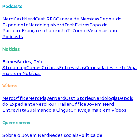
Podcasts
NerdCast
NerdCast RPG
Caneca de Mamicas
Depois do
Expediente
Nerdologia
NerdTech
Extras
Papo de
Parceiro
França e o Labirinto
T-Zombii
Veja mais em
Podcasts
Notícias
Filmes
Séries, TV e
Streaming
Games
Críticas
Entrevistas
Curiosidades e etc.
Veja
mais em Notícias
Vídeos
NerdOffice
NerdPlayer
NerdCast Stories
Nerdologia
Depois
do Expediente
NerdTour
TrailerOffice
Jovem Nerd
Entrevista
Queimando a Língua
Sr. K
Veja mais em Vídeos
Quem somos
Sobre o Jovem Nerd
Redes sociais
Política de