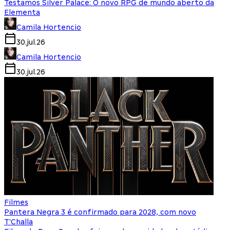
Testamos Silver Palace: O novo RPG de mundo aberto da
Elementa
Camila Hortencio
30.jul.26
Camila Hortencio
30.jul.26
Filmes
Pantera Negra 3 é confirmado para 2028, com novo
T'Challa