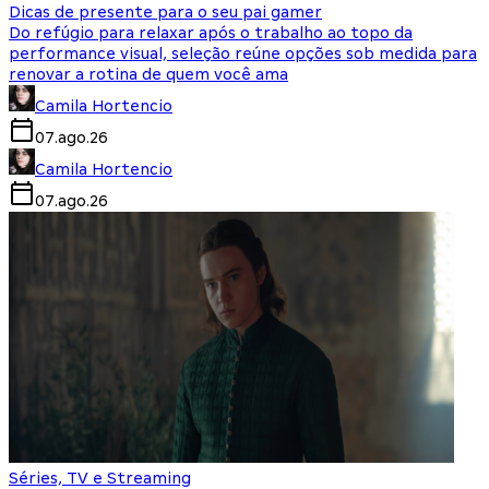
Dicas de presente para o seu pai gamer
Do refúgio para relaxar após o trabalho ao topo da
performance visual, seleção reúne opções sob medida para
renovar a rotina de quem você ama
Camila Hortencio
07.ago.26
Camila Hortencio
07.ago.26
Séries, TV e Streaming