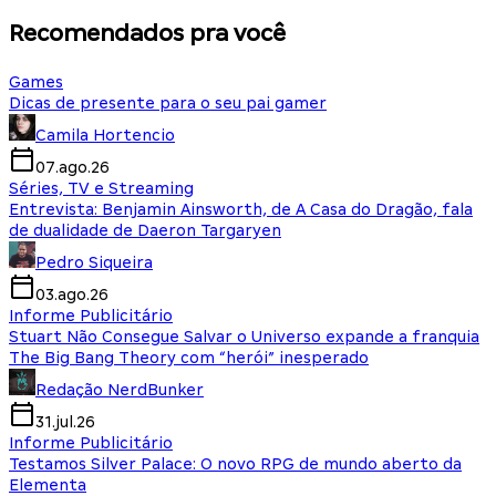
Recomendados pra você
Games
Dicas de presente para o seu pai gamer
Camila Hortencio
07.ago.26
Séries, TV e Streaming
Entrevista: Benjamin Ainsworth, de A Casa do Dragão, fala
de dualidade de Daeron Targaryen
Pedro Siqueira
03.ago.26
Informe Publicitário
Stuart Não Consegue Salvar o Universo expande a franquia
The Big Bang Theory com “herói” inesperado
Redação NerdBunker
31.jul.26
Informe Publicitário
Testamos Silver Palace: O novo RPG de mundo aberto da
Elementa