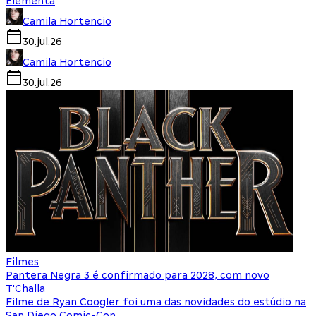
Elementa
Camila Hortencio
30.jul.26
Camila Hortencio
30.jul.26
Filmes
Pantera Negra 3 é confirmado para 2028, com novo
T'Challa
Filme de Ryan Coogler foi uma das novidades do estúdio na
San Diego Comic-Con