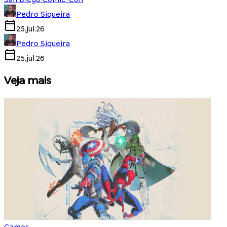
Pedro Siqueira
25.jul.26
Pedro Siqueira
25.jul.26
Veja mais
Games
S