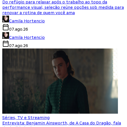
Do refúgio para relaxar após o trabalho ao topo da
performance visual, seleção reúne opções sob medida para
renovar a rotina de quem você ama
Camila Hortencio
07.ago.26
Camila Hortencio
07.ago.26
Séries, TV e Streaming
Entrevista: Benjamin Ainsworth, de A Casa do Dragão, fala