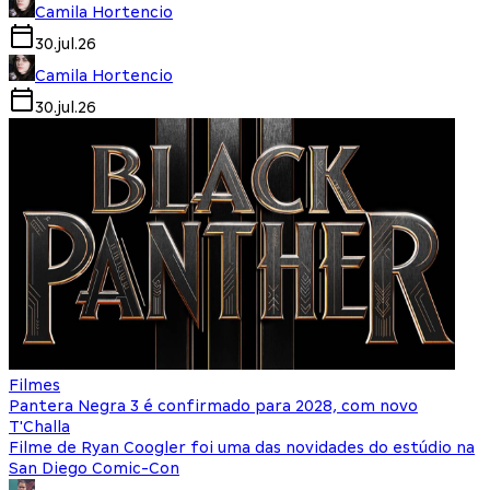
Camila Hortencio
30.jul.26
Camila Hortencio
30.jul.26
Filmes
Pantera Negra 3 é confirmado para 2028, com novo
T'Challa
Filme de Ryan Coogler foi uma das novidades do estúdio na
San Diego Comic-Con