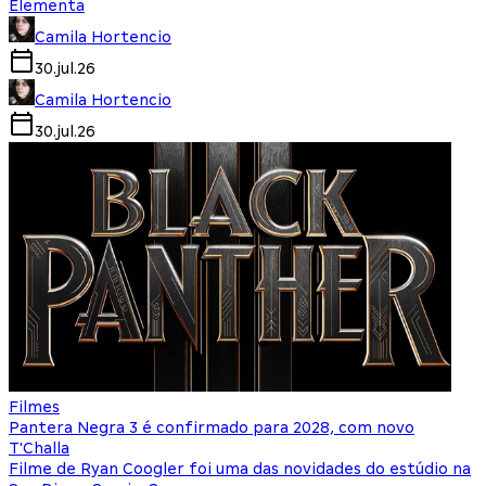
Elementa
Camila Hortencio
30.jul.26
Camila Hortencio
30.jul.26
Filmes
Pantera Negra 3 é confirmado para 2028, com novo
T'Challa
Filme de Ryan Coogler foi uma das novidades do estúdio na