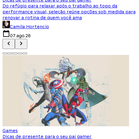
Do refúgio para relaxar após o trabalho ao topo da
d
performance visual, seleção reúne opções sob medida para
J
renovar a rotina de quem você ama
s
Camila Hortencio
07.ago.26
Games
Dicas de presente para o seu pai gamer