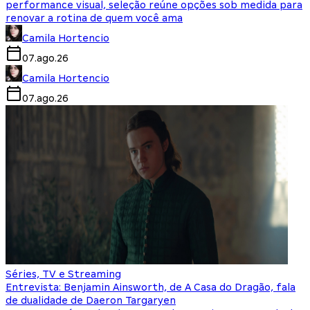
performance visual, seleção reúne opções sob medida para
renovar a rotina de quem você ama
Camila Hortencio
07.ago.26
Camila Hortencio
07.ago.26
Séries, TV e Streaming
Entrevista: Benjamin Ainsworth, de A Casa do Dragão, fala
de dualidade de Daeron Targaryen