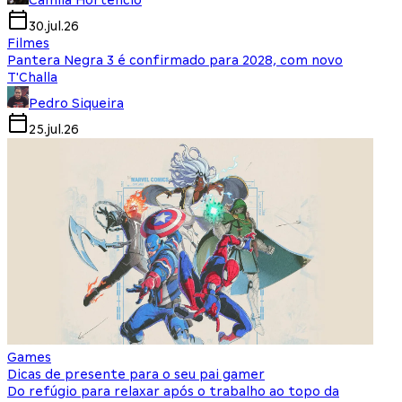
Camila Hortencio
30.jul.26
Filmes
Pantera Negra 3 é confirmado para 2028, com novo
T'Challa
Pedro Siqueira
25.jul.26
Games
Dicas de presente para o seu pai gamer
Do refúgio para relaxar após o trabalho ao topo da