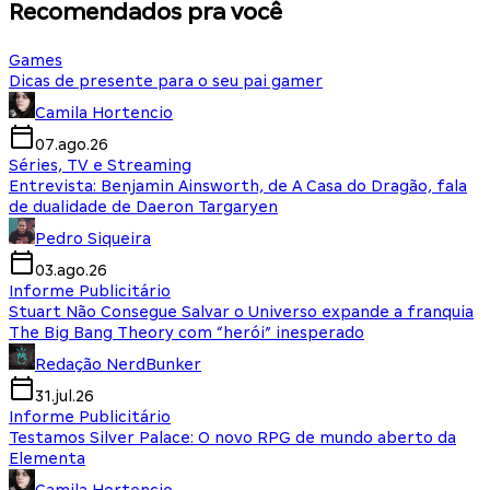
Recomendados pra você
Games
Dicas de presente para o seu pai gamer
Camila Hortencio
07.ago.26
Séries, TV e Streaming
Entrevista: Benjamin Ainsworth, de A Casa do Dragão, fala
de dualidade de Daeron Targaryen
Pedro Siqueira
03.ago.26
Informe Publicitário
Stuart Não Consegue Salvar o Universo expande a franquia
The Big Bang Theory com “herói” inesperado
Redação NerdBunker
31.jul.26
Informe Publicitário
Testamos Silver Palace: O novo RPG de mundo aberto da
Elementa