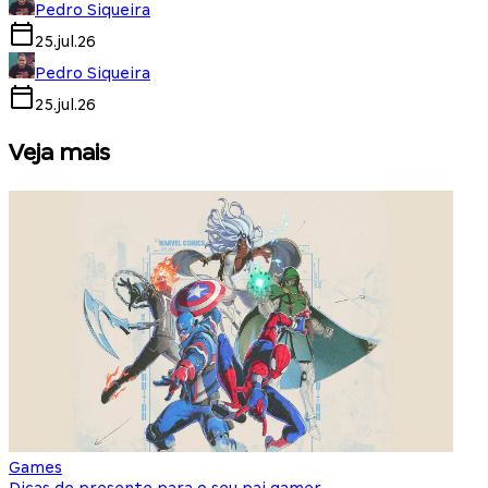
Pedro Siqueira
25.jul.26
Pedro Siqueira
25.jul.26
Veja mais
Games
S
Dicas de presente para o seu pai gamer
E