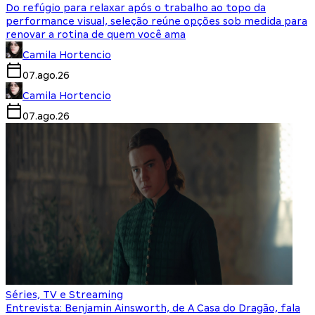
Do refúgio para relaxar após o trabalho ao topo da
performance visual, seleção reúne opções sob medida para
renovar a rotina de quem você ama
Camila Hortencio
07.ago.26
Camila Hortencio
07.ago.26
Séries, TV e Streaming
Entrevista: Benjamin Ainsworth, de A Casa do Dragão, fala