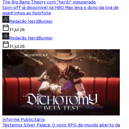
The Big Bang Theory com “herói” inesperado
Spin-off já disponível na HBO Max leva o dono da loja de
quadrinhos ao holofote
Redação NerdBunker
31.jul.26
Redação NerdBunker
31.jul.26
Informe Publicitário
Testamos Silver Palace: O novo RPG de mundo aberto da