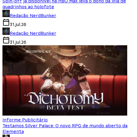
Spin-off já disponível na HBO Max leva o dono da loja de
quadrinhos ao holofote
Redação NerdBunker
31.jul.26
Redação NerdBunker
31.jul.26
Informe Publicitário
Testamos Silver Palace: O novo RPG de mundo aberto da
Elementa