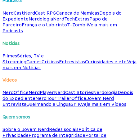
Podcasts
NerdCast
NerdCast RPG
Caneca de Mamicas
Depois do
Expediente
Nerdologia
NerdTech
Extras
Papo de
Parceiro
França e o Labirinto
T-Zombii
Veja mais em
Podcasts
Notícias
Filmes
Séries, TV e
Streaming
Games
Críticas
Entrevistas
Curiosidades e etc.
Veja
mais em Notícias
Vídeos
NerdOffice
NerdPlayer
NerdCast Stories
Nerdologia
Depois
do Expediente
NerdTour
TrailerOffice
Jovem Nerd
Entrevista
Queimando a Língua
Sr. K
Veja mais em Vídeos
Quem somos
Sobre o Jovem Nerd
Redes sociais
Política de
Privacidade
Programa de Integridade
Portal de