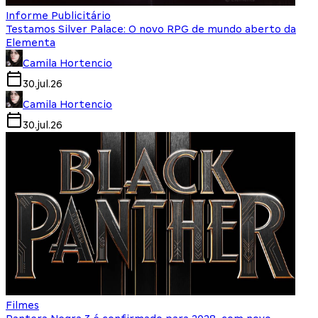
Informe Publicitário
Testamos Silver Palace: O novo RPG de mundo aberto da
Elementa
Camila Hortencio
30.jul.26
Camila Hortencio
30.jul.26
Filmes