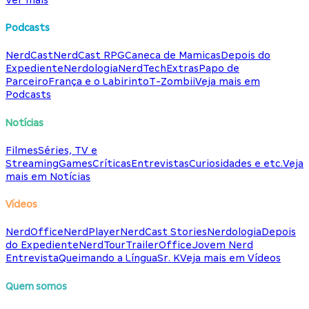
Podcasts
NerdCast
NerdCast RPG
Caneca de Mamicas
Depois do
Expediente
Nerdologia
NerdTech
Extras
Papo de
Parceiro
França e o Labirinto
T-Zombii
Veja mais em
Podcasts
Notícias
Filmes
Séries, TV e
Streaming
Games
Críticas
Entrevistas
Curiosidades e etc.
Veja
mais em Notícias
Vídeos
NerdOffice
NerdPlayer
NerdCast Stories
Nerdologia
Depois
do Expediente
NerdTour
TrailerOffice
Jovem Nerd
Entrevista
Queimando a Língua
Sr. K
Veja mais em Vídeos
Quem somos