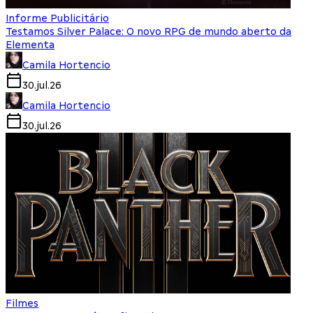
Informe Publicitário
Testamos Silver Palace: O novo RPG de mundo aberto da
Elementa
Camila Hortencio
30.jul.26
Camila Hortencio
30.jul.26
Filmes