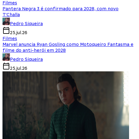
Filmes
Pantera Negra 3 é confirmado para 2028, com novo
T'Challa
Pedro Siqueira
25.jul.26
Filmes
Marvel anuncia Ryan Gosling como Motoqueiro Fantasma e
filme do anti-herói em 2028
Pedro Siqueira
25.jul.26