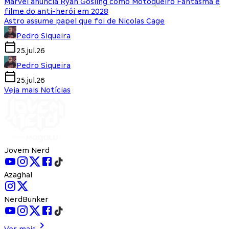
Marvel anuncia Ryan Gosling como Motoqueiro Fantasma e
filme do anti-herói em 2028
Astro assume papel que foi de Nicolas Cage
Pedro Siqueira
25.jul.26
Pedro Siqueira
25.jul.26
Veja mais Notícias
Jovem Nerd
Azaghal
NerdBunker
Ver mais