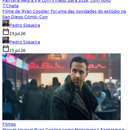
Pantera Negra 3 é confirmado para 2028, com novo
T'Challa
Filme de Ryan Coogler foi uma das novidades do estúdio na
San Diego Comic-Con
Pedro Siqueira
25.jul.26
Pedro Siqueira
25.jul.26
Filmes
Marvel anuncia Ryan Gosling como Motoqueiro Fantasma e