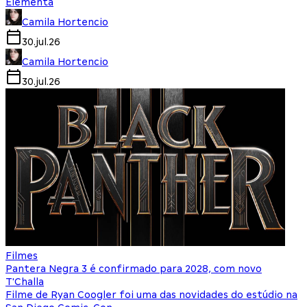
Elementa
Camila Hortencio
30.jul.26
Camila Hortencio
30.jul.26
Filmes
Pantera Negra 3 é confirmado para 2028, com novo
T'Challa
Filme de Ryan Coogler foi uma das novidades do estúdio na