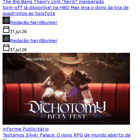
The Big Bang Theory com “herói” inesperado
Spin-off já disponível na HBO Max leva o dono da loja de
quadrinhos ao holofote
Redação NerdBunker
31.jul.26
Redação NerdBunker
31.jul.26
Informe Publicitário
Testamos Silver Palace: O novo RPG de mundo aberto da