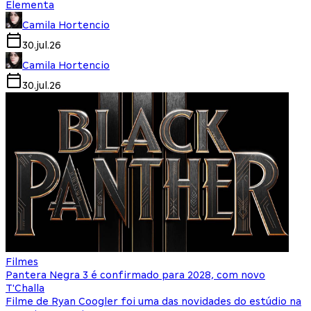
Elementa
Camila Hortencio
30.jul.26
Camila Hortencio
30.jul.26
Filmes
Pantera Negra 3 é confirmado para 2028, com novo
T'Challa
Filme de Ryan Coogler foi uma das novidades do estúdio na