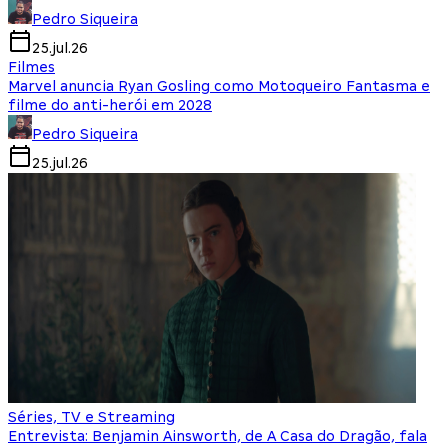
Pedro Siqueira
25.jul.26
Filmes
Marvel anuncia Ryan Gosling como Motoqueiro Fantasma e
filme do anti-herói em 2028
Pedro Siqueira
25.jul.26
Séries, TV e Streaming
Entrevista: Benjamin Ainsworth, de A Casa do Dragão, fala