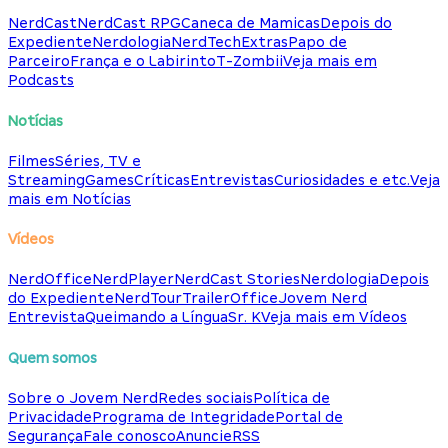
NerdCast
NerdCast RPG
Caneca de Mamicas
Depois do
Expediente
Nerdologia
NerdTech
Extras
Papo de
Parceiro
França e o Labirinto
T-Zombii
Veja mais em
Podcasts
Notícias
Filmes
Séries, TV e
Streaming
Games
Críticas
Entrevistas
Curiosidades e etc.
Veja
mais em Notícias
Vídeos
NerdOffice
NerdPlayer
NerdCast Stories
Nerdologia
Depois
do Expediente
NerdTour
TrailerOffice
Jovem Nerd
Entrevista
Queimando a Língua
Sr. K
Veja mais em Vídeos
Quem somos
Sobre o Jovem Nerd
Redes sociais
Política de
Privacidade
Programa de Integridade
Portal de
Segurança
Fale conosco
Anuncie
RSS