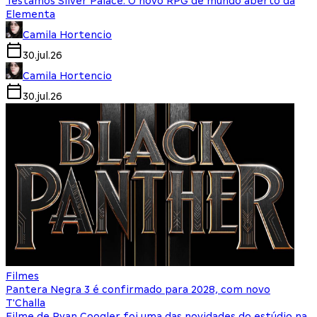
Testamos Silver Palace: O novo RPG de mundo aberto da
Elementa
Camila Hortencio
30.jul.26
Camila Hortencio
30.jul.26
Filmes
Pantera Negra 3 é confirmado para 2028, com novo
T'Challa
Filme de Ryan Coogler foi uma das novidades do estúdio na