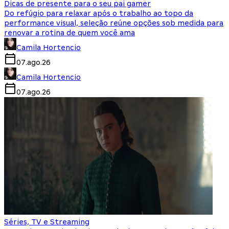
Dicas de presente para o seu pai gamer
Do refúgio para relaxar após o trabalho ao topo da
performance visual, seleção reúne opções sob medida para
renovar a rotina de quem você ama
Camila Hortencio
07.ago.26
Camila Hortencio
07.ago.26
Séries, TV e Streaming