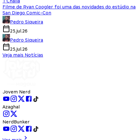
T'Challa
Filme de Ryan Coogler foi uma das novidades do estúdio na
San Diego Comic-Con
Pedro Siqueira
25.jul.26
Pedro Siqueira
25.jul.26
Veja mais Notícias
Jovem Nerd
Azaghal
NerdBunker
Ver mais