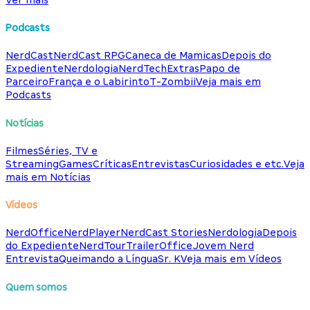
Podcasts
NerdCast
NerdCast RPG
Caneca de Mamicas
Depois do
Expediente
Nerdologia
NerdTech
Extras
Papo de
Parceiro
França e o Labirinto
T-Zombii
Veja mais em
Podcasts
Notícias
Filmes
Séries, TV e
Streaming
Games
Críticas
Entrevistas
Curiosidades e etc.
Veja
mais em Notícias
Vídeos
NerdOffice
NerdPlayer
NerdCast Stories
Nerdologia
Depois
do Expediente
NerdTour
TrailerOffice
Jovem Nerd
Entrevista
Queimando a Língua
Sr. K
Veja mais em Vídeos
Quem somos