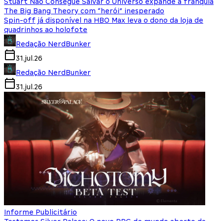
Stuart Não Consegue Salvar o Universo expande a franquia
The Big Bang Theory com “herói” inesperado
Spin-off já disponível na HBO Max leva o dono da loja de
quadrinhos ao holofote
Redação NerdBunker
31.jul.26
Redação NerdBunker
31.jul.26
Informe Publicitário