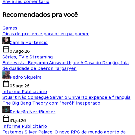
Envie seu comentário
Recomendados pra você
Games
Dicas de presente para o seu pai gamer
Camila Hortencio
07.ago.26
Séries, TV e Streaming
Entrevista: Benjamin Ainsworth, de A Casa do Dragão, fala
de dualidade de Daeron Targaryen
Pedro Siqueira
03.ago.26
Informe Publicitário
Stuart Não Consegue Salvar o Universo expande a franquia
The Big Bang Theory com “herói” inesperado
Redação NerdBunker
31.jul.26
Informe Publicitário
Testamos Silver Palace: O novo RPG de mundo aberto da