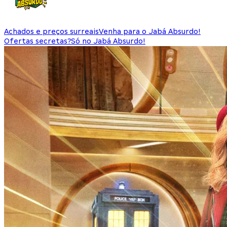
Achados e preços surreais
Venha para o Jabá Absurdo!
Ofertas secretas?
Só no Jabá Absurdo!