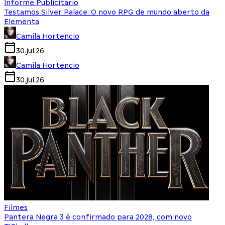
Informe Publicitário
Testamos Silver Palace: O novo RPG de mundo aberto da
Elementa
Camila Hortencio
30.jul.26
Camila Hortencio
30.jul.26
Filmes
Pantera Negra 3 é confirmado para 2028, com novo