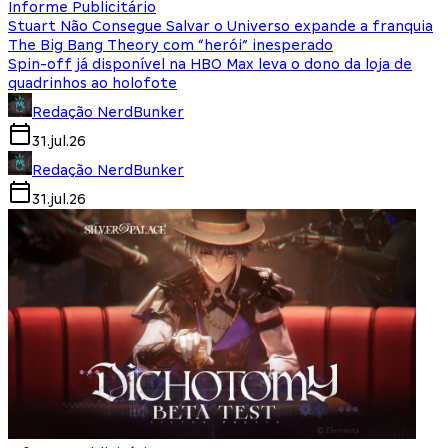
Informe Publicitário
Stuart Não Consegue Salvar o Universo expande a franquia
The Big Bang Theory com “herói” inesperado
Spin-off já disponível na HBO Max leva o dono da loja de
quadrinhos ao holofote
Redação NerdBunker
31.jul.26
Redação NerdBunker
31.jul.26