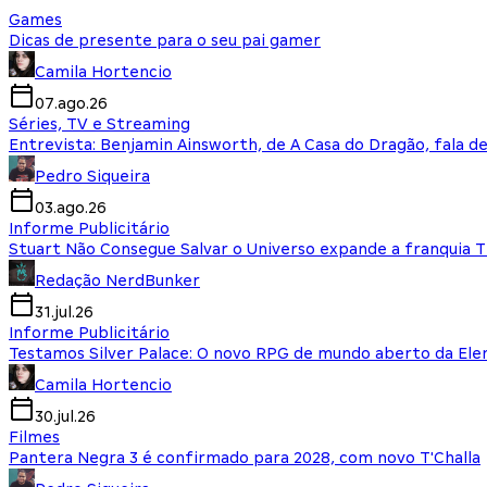
Games
Dicas de presente para o seu pai gamer
Camila Hortencio
07.ago.26
Séries, TV e Streaming
Entrevista: Benjamin Ainsworth, de A Casa do Dragão, fala d
Pedro Siqueira
03.ago.26
Informe Publicitário
Stuart Não Consegue Salvar o Universo expande a franquia 
Redação NerdBunker
31.jul.26
Informe Publicitário
Testamos Silver Palace: O novo RPG de mundo aberto da El
Camila Hortencio
30.jul.26
Filmes
Pantera Negra 3 é confirmado para 2028, com novo T'Challa