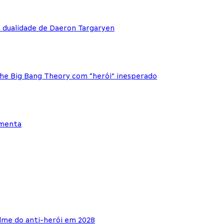
e dualidade de Daeron Targaryen
The Big Bang Theory com “herói” inesperado
ementa
lme do anti-herói em 2028