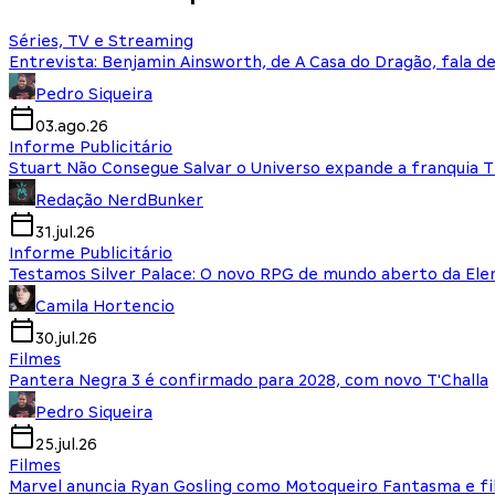
Séries, TV e Streaming
Entrevista: Benjamin Ainsworth, de A Casa do Dragão, fala d
Pedro Siqueira
03.ago.26
Informe Publicitário
Stuart Não Consegue Salvar o Universo expande a franquia 
Redação NerdBunker
31.jul.26
Informe Publicitário
Testamos Silver Palace: O novo RPG de mundo aberto da El
Camila Hortencio
30.jul.26
Filmes
Pantera Negra 3 é confirmado para 2028, com novo T'Challa
Pedro Siqueira
25.jul.26
Filmes
Marvel anuncia Ryan Gosling como Motoqueiro Fantasma e fi