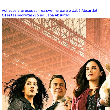
Achados e preços surreais
Venha para o Jabá Absurdo!
Ofertas secretas?
Só no Jabá Absurdo!