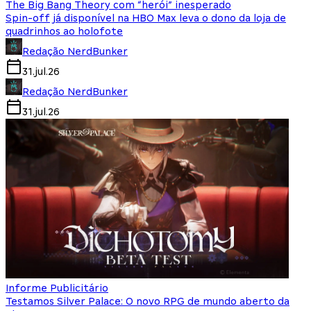
The Big Bang Theory com “herói” inesperado
Spin-off já disponível na HBO Max leva o dono da loja de
quadrinhos ao holofote
Redação NerdBunker
31.jul.26
Redação NerdBunker
31.jul.26
Informe Publicitário
Testamos Silver Palace: O novo RPG de mundo aberto da