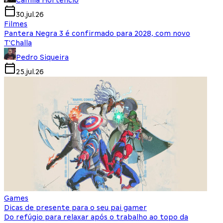
Camila Hortencio
30.jul.26
Filmes
Pantera Negra 3 é confirmado para 2028, com novo
T'Challa
Pedro Siqueira
25.jul.26
Games
Dicas de presente para o seu pai gamer
Do refúgio para relaxar após o trabalho ao topo da