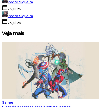
Pedro Siqueira
25.jul.26
Pedro Siqueira
25.jul.26
Veja mais
Games
S
Dicas de presente para o seu pai gamer
E