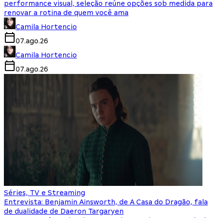
performance visual, seleção reúne opções sob medida para
renovar a rotina de quem você ama
Camila Hortencio
07.ago.26
Camila Hortencio
07.ago.26
Séries, TV e Streaming
Entrevista: Benjamin Ainsworth, de A Casa do Dragão, fala
de dualidade de Daeron Targaryen