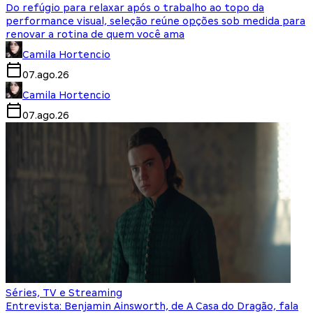
Do refúgio para relaxar após o trabalho ao topo da
performance visual, seleção reúne opções sob medida para
renovar a rotina de quem você ama
Camila Hortencio
07.ago.26
Camila Hortencio
07.ago.26
Séries, TV e Streaming
Entrevista: Benjamin Ainsworth, de A Casa do Dragão, fala