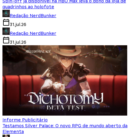
Spin-off já disponível na HBO Max leva o dono da loja de
quadrinhos ao holofote
Redação NerdBunker
31.jul.26
Redação NerdBunker
31.jul.26
Informe Publicitário
Testamos Silver Palace: O novo RPG de mundo aberto da
Elementa