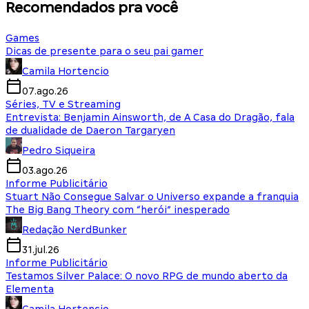
Recomendados pra você
Games
Dicas de presente para o seu pai gamer
Camila Hortencio
07.ago.26
Séries, TV e Streaming
Entrevista: Benjamin Ainsworth, de A Casa do Dragão, fala
de dualidade de Daeron Targaryen
Pedro Siqueira
03.ago.26
Informe Publicitário
Stuart Não Consegue Salvar o Universo expande a franquia
The Big Bang Theory com “herói” inesperado
Redação NerdBunker
31.jul.26
Informe Publicitário
Testamos Silver Palace: O novo RPG de mundo aberto da
Elementa