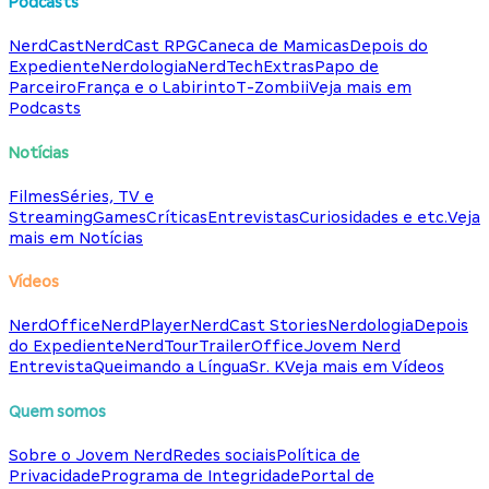
Podcasts
NerdCast
NerdCast RPG
Caneca de Mamicas
Depois do
Expediente
Nerdologia
NerdTech
Extras
Papo de
Parceiro
França e o Labirinto
T-Zombii
Veja mais em
Podcasts
Notícias
Filmes
Séries, TV e
Streaming
Games
Críticas
Entrevistas
Curiosidades e etc.
Veja
mais em Notícias
Vídeos
NerdOffice
NerdPlayer
NerdCast Stories
Nerdologia
Depois
do Expediente
NerdTour
TrailerOffice
Jovem Nerd
Entrevista
Queimando a Língua
Sr. K
Veja mais em Vídeos
Quem somos
Sobre o Jovem Nerd
Redes sociais
Política de
Privacidade
Programa de Integridade
Portal de