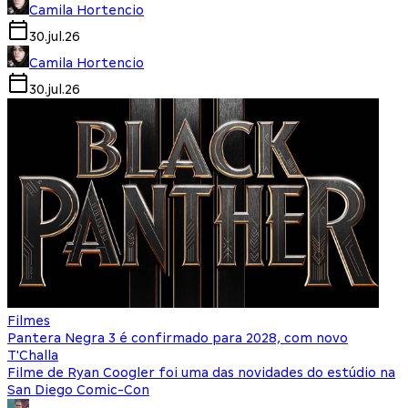
Camila Hortencio
30.jul.26
Camila Hortencio
30.jul.26
Filmes
Pantera Negra 3 é confirmado para 2028, com novo
T'Challa
Filme de Ryan Coogler foi uma das novidades do estúdio na
San Diego Comic-Con