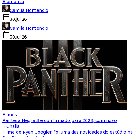
Elementa
Camila Hortencio
30.jul.26
Camila Hortencio
30.jul.26
Filmes
Pantera Negra 3 é confirmado para 2028, com novo
T'Challa
Filme de Ryan Coogler foi uma das novidades do estúdio na