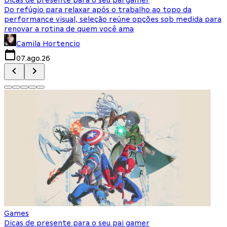
Do refúgio para relaxar após o trabalho ao topo da
d
performance visual, seleção reúne opções sob medida para
J
renovar a rotina de quem você ama
s
Camila Hortencio
07.ago.26
Games
Dicas de presente para o seu pai gamer