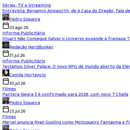
Séries, TV e Streaming
Entrevista: Benjamin Ainsworth, de A Casa do Dragão, fala d
Pedro Siqueira
03.ago.26
Informe Publicitário
Stuart Não Consegue Salvar o Universo expande a franquia 
Redação NerdBunker
31.jul.26
Informe Publicitário
Testamos Silver Palace: O novo RPG de mundo aberto da El
Camila Hortencio
30.jul.26
Filmes
Pantera Negra 3 é confirmado para 2028, com novo T'Challa
Pedro Siqueira
25.jul.26
Filmes
Marvel anuncia Ryan Gosling como Motoqueiro Fantasma e fi