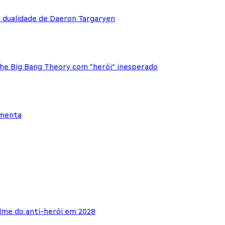
e dualidade de Daeron Targaryen
The Big Bang Theory com “herói” inesperado
ementa
lme do anti-herói em 2028