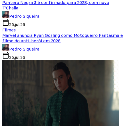
Pantera Negra 3 é confirmado para 2028, com novo
T'Challa
Pedro Siqueira
25.jul.26
Filmes
Marvel anuncia Ryan Gosling como Motoqueiro Fantasma e
filme do anti-herói em 2028
Pedro Siqueira
25.jul.26