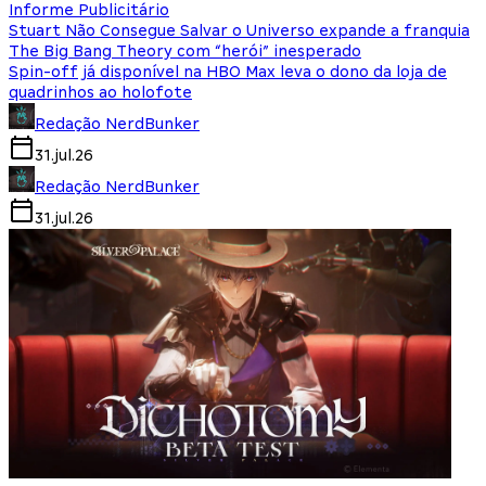
Informe Publicitário
Stuart Não Consegue Salvar o Universo expande a franquia
The Big Bang Theory com “herói” inesperado
Spin-off já disponível na HBO Max leva o dono da loja de
quadrinhos ao holofote
Redação NerdBunker
31.jul.26
Redação NerdBunker
31.jul.26