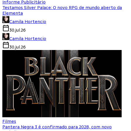
Informe Publicitário
Testamos Silver Palace: O novo RPG de mundo aberto da
Elementa
Camila Hortencio
30.jul.26
Camila Hortencio
30.jul.26
Filmes
Pantera Negra 3 é confirmado para 2028, com novo