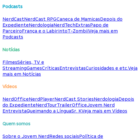
Podcasts
NerdCast
NerdCast RPG
Caneca de Mamicas
Depois do
Expediente
Nerdologia
NerdTech
Extras
Papo de
Parceiro
França e o Labirinto
T-Zombii
Veja mais em
Podcasts
Notícias
Filmes
Séries, TV e
Streaming
Games
Críticas
Entrevistas
Curiosidades e etc.
Veja
mais em Notícias
Vídeos
NerdOffice
NerdPlayer
NerdCast Stories
Nerdologia
Depois
do Expediente
NerdTour
TrailerOffice
Jovem Nerd
Entrevista
Queimando a Língua
Sr. K
Veja mais em Vídeos
Quem somos
Sobre o Jovem Nerd
Redes sociais
Política de