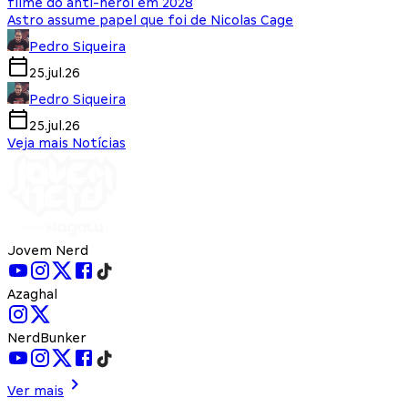
filme do anti-herói em 2028
Astro assume papel que foi de Nicolas Cage
Pedro Siqueira
25.jul.26
Pedro Siqueira
25.jul.26
Veja mais Notícias
Jovem Nerd
Azaghal
NerdBunker
Ver mais