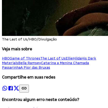
The Last of Us/HBO/Divulgação
Veja mais sobre
HBO
Game of Thrones
The Last of Us
Ellie
Hilda
His Dark
Materials
Bella Ramsey
Catarina a Menina Chamada
Passarinha
A Pior das Bruxas
Compartilhe em suas redes
Encontrou algum erro neste conteúdo?