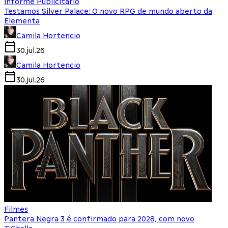
Informe Publicitário
Testamos Silver Palace: O novo RPG de mundo aberto da
Elementa
Camila Hortencio
30.jul.26
Camila Hortencio
30.jul.26
Filmes
Pantera Negra 3 é confirmado para 2028, com novo