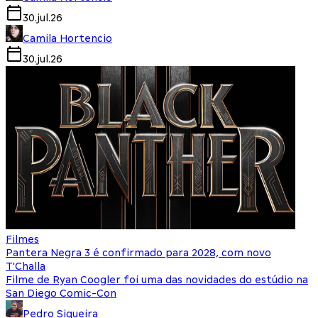
30.jul.26
Camila Hortencio
30.jul.26
Filmes
Pantera Negra 3 é confirmado para 2028, com novo
T'Challa
Filme de Ryan Coogler foi uma das novidades do estúdio na
San Diego Comic-Con
Pedro Siqueira