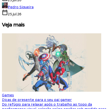
25.jul.26
Pedro Siqueira
25.jul.26
Veja mais
Games
S
Dicas de presente para o seu pai gamer
E
Do refúgio para relaxar após o trabalho ao topo da
d
performance visual, seleção reúne opções sob medida para
J