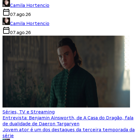
Camila Hortencio
07.ago.26
Camila Hortencio
07.ago.26
Séries, TV e Streaming
Entrevista: Benjamin Ainsworth, de A Casa do Dragão, fala
de dualidade de Daeron Targaryen
Jovem ator é um dos destaques da terceira temporada da
série