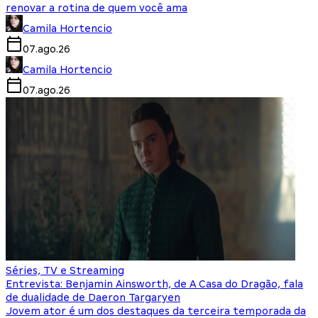
renovar a rotina de quem você ama
Camila Hortencio
07.ago.26
Camila Hortencio
07.ago.26
Séries, TV e Streaming
Entrevista: Benjamin Ainsworth, de A Casa do Dragão, fala
de dualidade de Daeron Targaryen
Jovem ator é um dos destaques da terceira temporada da