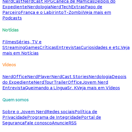
NerdCast
NerdCast RPG
Caneca de Mamicas
Depois do
Expediente
Nerdologia
NerdTech
Extras
Papo de
Parceiro
França e o Labirinto
T-Zombii
Veja mais em
Podcasts
Notícias
Filmes
Séries, TV e
Streaming
Games
Críticas
Entrevistas
Curiosidades e etc.
Veja
mais em Notícias
Vídeos
NerdOffice
NerdPlayer
NerdCast Stories
Nerdologia
Depois
do Expediente
NerdTour
TrailerOffice
Jovem Nerd
Entrevista
Queimando a Língua
Sr. K
Veja mais em Vídeos
Quem somos
Sobre o Jovem Nerd
Redes sociais
Política de
Privacidade
Programa de Integridade
Portal de
Segurança
Fale conosco
Anuncie
RSS