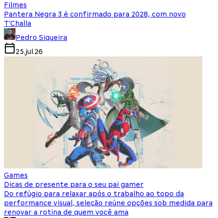
Filmes
Pantera Negra 3 é confirmado para 2028, com novo
T'Challa
Pedro Siqueira
25.jul.26
Games
Dicas de presente para o seu pai gamer
Do refúgio para relaxar após o trabalho ao topo da
performance visual, seleção reúne opções sob medida para
renovar a rotina de quem você ama