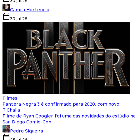
30.jul.26
Camila Hortencio
30.jul.26
Filmes
Pantera Negra 3 é confirmado para 2028, com novo
T'Challa
Filme de Ryan Coogler foi uma das novidades do estúdio na
San Diego Comic-Con
Pedro Siqueira