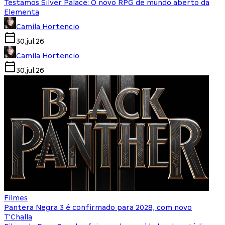
Testamos Silver Palace: O novo RPG de mundo aberto da
Elementa
Camila Hortencio
30.jul.26
Camila Hortencio
30.jul.26
Filmes
Pantera Negra 3 é confirmado para 2028, com novo
T'Challa