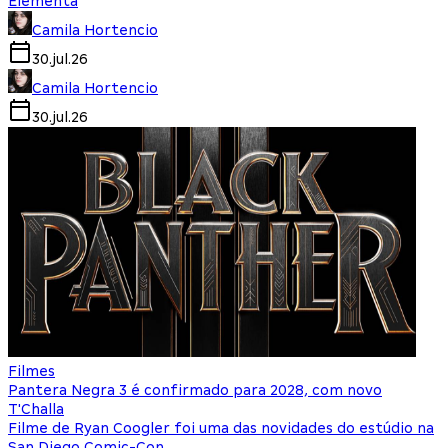
Elementa
Camila Hortencio
30.jul.26
Camila Hortencio
30.jul.26
Filmes
Pantera Negra 3 é confirmado para 2028, com novo
T'Challa
Filme de Ryan Coogler foi uma das novidades do estúdio na
San Diego Comic-Con