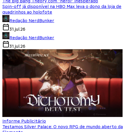
The Big Bang Theory com “herói” inesperado
Spin-off já disponível na HBO Max leva o dono da loja de
quadrinhos ao holofote
Redação NerdBunker
31.jul.26
Redação NerdBunker
31.jul.26
Informe Publicitário
Testamos Silver Palace: O novo RPG de mundo aberto da