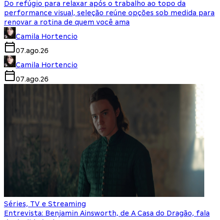
Do refúgio para relaxar após o trabalho ao topo da
performance visual, seleção reúne opções sob medida para
renovar a rotina de quem você ama
Camila Hortencio
07.ago.26
Camila Hortencio
07.ago.26
Séries, TV e Streaming
Entrevista: Benjamin Ainsworth, de A Casa do Dragão, fala