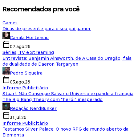
Recomendados pra você
Games
Dicas de presente para o seu pai gamer
Camila Hortencio
07.ago.26
Séries, TV e Streaming
Entrevista: Benjamin Ainsworth, de A Casa do Dragão, fala
de dualidade de Daeron Targaryen
Pedro Siqueira
03.ago.26
Informe Publicitário
Stuart Não Consegue Salvar o Universo expande a franquia
The Big Bang Theory com “herói” inesperado
Redação NerdBunker
31.jul.26
Informe Publicitário
Testamos Silver Palace: O novo RPG de mundo aberto da
Elementa