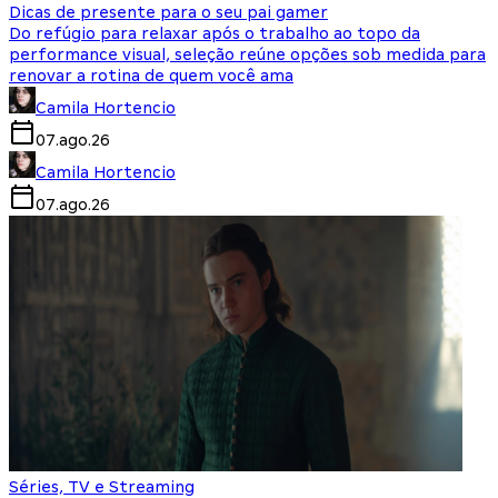
Dicas de presente para o seu pai gamer
Do refúgio para relaxar após o trabalho ao topo da
performance visual, seleção reúne opções sob medida para
renovar a rotina de quem você ama
Camila Hortencio
07.ago.26
Camila Hortencio
07.ago.26
Séries, TV e Streaming