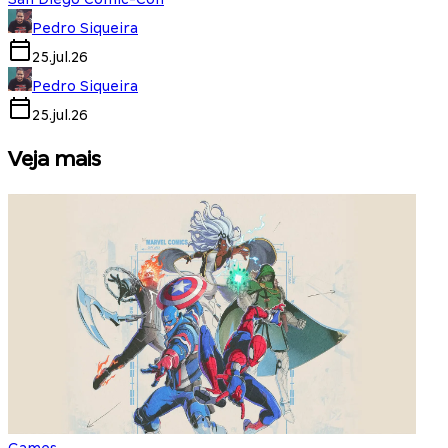
Pedro Siqueira
25.jul.26
Pedro Siqueira
25.jul.26
Veja mais
Games
S