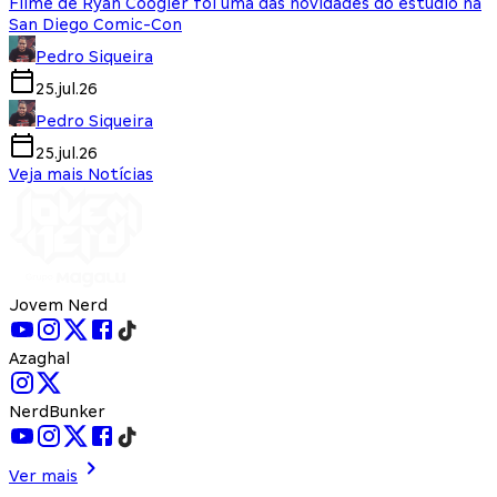
Filme de Ryan Coogler foi uma das novidades do estúdio na
San Diego Comic-Con
Pedro Siqueira
25.jul.26
Pedro Siqueira
25.jul.26
Veja mais Notícias
Jovem Nerd
Azaghal
NerdBunker
Ver mais