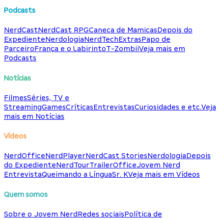
Podcasts
NerdCast
NerdCast RPG
Caneca de Mamicas
Depois do
Expediente
Nerdologia
NerdTech
Extras
Papo de
Parceiro
França e o Labirinto
T-Zombii
Veja mais em
Podcasts
Notícias
Filmes
Séries, TV e
Streaming
Games
Críticas
Entrevistas
Curiosidades e etc.
Veja
mais em Notícias
Vídeos
NerdOffice
NerdPlayer
NerdCast Stories
Nerdologia
Depois
do Expediente
NerdTour
TrailerOffice
Jovem Nerd
Entrevista
Queimando a Língua
Sr. K
Veja mais em Vídeos
Quem somos
Sobre o Jovem Nerd
Redes sociais
Política de