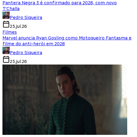
Pantera Negra 3 é confirmado para 2028, com novo
T'Challa
Pedro Siqueira
25.jul.26
Filmes
Marvel anuncia Ryan Gosling como Motoqueiro Fantasma e
filme do anti-herói em 2028
Pedro Siqueira
25.jul.26