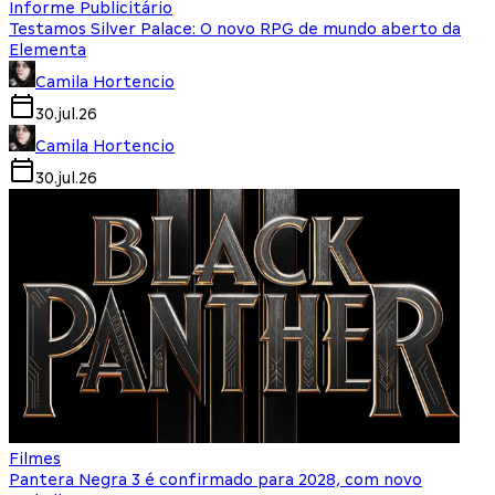
Informe Publicitário
Testamos Silver Palace: O novo RPG de mundo aberto da
Elementa
Camila Hortencio
30.jul.26
Camila Hortencio
30.jul.26
Filmes
Pantera Negra 3 é confirmado para 2028, com novo