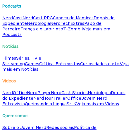
Podcasts
NerdCast
NerdCast RPG
Caneca de Mamicas
Depois do
Expediente
Nerdologia
NerdTech
Extras
Papo de
Parceiro
França e o Labirinto
T-Zombii
Veja mais em
Podcasts
Notícias
Filmes
Séries, TV e
Streaming
Games
Críticas
Entrevistas
Curiosidades e etc.
Veja
mais em Notícias
Vídeos
NerdOffice
NerdPlayer
NerdCast Stories
Nerdologia
Depois
do Expediente
NerdTour
TrailerOffice
Jovem Nerd
Entrevista
Queimando a Língua
Sr. K
Veja mais em Vídeos
Quem somos
Sobre o Jovem Nerd
Redes sociais
Política de