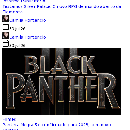
Informe Publicitário
Testamos Silver Palace: O novo RPG de mundo aberto da
Elementa
Camila Hortencio
30.jul.26
Camila Hortencio
30.jul.26
Filmes
Pantera Negra 3 é confirmado para 2028, com novo