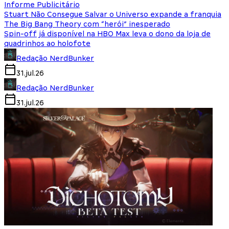
Informe Publicitário
Stuart Não Consegue Salvar o Universo expande a franquia
The Big Bang Theory com “herói” inesperado
Spin-off já disponível na HBO Max leva o dono da loja de
quadrinhos ao holofote
Redação NerdBunker
31.jul.26
Redação NerdBunker
31.jul.26