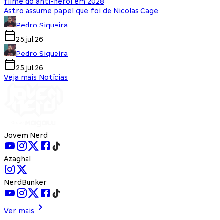
filme do anti-herói em 2028
Astro assume papel que foi de Nicolas Cage
Pedro Siqueira
25.jul.26
Pedro Siqueira
25.jul.26
Veja mais Notícias
Jovem Nerd
Azaghal
NerdBunker
Ver mais