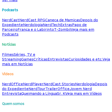
Podcasts
NerdCast
NerdCast RPG
Caneca de Mamicas
Depois do
Expediente
Nerdologia
NerdTech
Extras
Papo de
Parceiro
França e o Labirinto
T-Zombii
Veja mais em
Podcasts
Notícias
Filmes
Séries, TV e
Streaming
Games
Críticas
Entrevistas
Curiosidades e etc.
Veja
mais em Notícias
Vídeos
NerdOffice
NerdPlayer
NerdCast Stories
Nerdologia
Depois
do Expediente
NerdTour
TrailerOffice
Jovem Nerd
Entrevista
Queimando a Língua
Sr. K
Veja mais em Vídeos
Quem somos