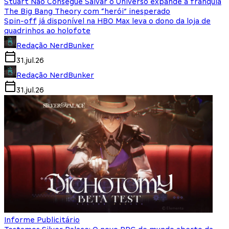
Stuart Não Consegue Salvar o Universo expande a franquia
The Big Bang Theory com “herói” inesperado
Spin-off já disponível na HBO Max leva o dono da loja de
quadrinhos ao holofote
Redação NerdBunker
31.jul.26
Redação NerdBunker
31.jul.26
Informe Publicitário