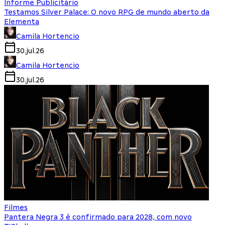
Informe Publicitário
Testamos Silver Palace: O novo RPG de mundo aberto da
Elementa
Camila Hortencio
30.jul.26
Camila Hortencio
30.jul.26
Filmes
Pantera Negra 3 é confirmado para 2028, com novo