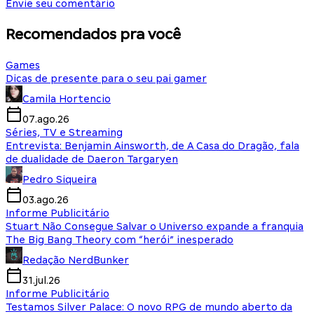
Envie seu comentário
Recomendados pra você
Games
Dicas de presente para o seu pai gamer
Camila Hortencio
07.ago.26
Séries, TV e Streaming
Entrevista: Benjamin Ainsworth, de A Casa do Dragão, fala
de dualidade de Daeron Targaryen
Pedro Siqueira
03.ago.26
Informe Publicitário
Stuart Não Consegue Salvar o Universo expande a franquia
The Big Bang Theory com “herói” inesperado
Redação NerdBunker
31.jul.26
Informe Publicitário
Testamos Silver Palace: O novo RPG de mundo aberto da