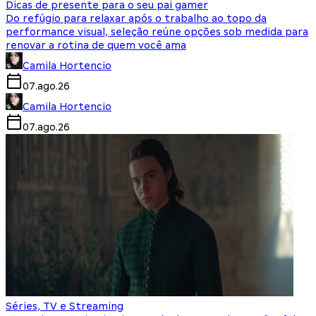
Dicas de presente para o seu pai gamer
Do refúgio para relaxar após o trabalho ao topo da
performance visual, seleção reúne opções sob medida para
renovar a rotina de quem você ama
Camila Hortencio
07.ago.26
Camila Hortencio
07.ago.26
Séries, TV e Streaming