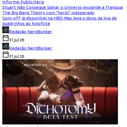
Informe Publicitário
Stuart Não Consegue Salvar o Universo expande a franquia
The Big Bang Theory com “herói” inesperado
Spin-off já disponível na HBO Max leva o dono da loja de
quadrinhos ao holofote
Redação NerdBunker
31.jul.26
Redação NerdBunker
31.jul.26