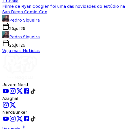
T'Challa
Filme de Ryan Coogler foi uma das novidades do estúdio na
San Diego Comic-Con
Pedro Siqueira
25.jul.26
Pedro Siqueira
25.jul.26
Veja mais Notícias
Jovem Nerd
Azaghal
NerdBunker
Ver mais