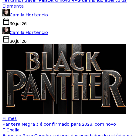
Testamos Silver Palace: O novo RPG de mundo aberto da
Elementa
Camila Hortencio
30.jul.26
Camila Hortencio
30.jul.26
Filmes
Pantera Negra 3 é confirmado para 2028, com novo
T'Challa
Filme de Ryan Coogler foi uma das novidades do estúdio na