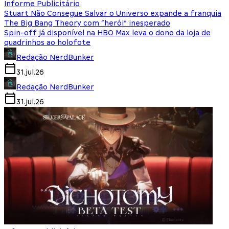
Informe Publicitário
Stuart Não Consegue Salvar o Universo expande a franquia
The Big Bang Theory com “herói” inesperado
Spin-off já disponível na HBO Max leva o dono da loja de
quadrinhos ao holofote
Redação NerdBunker
31.jul.26
Redação NerdBunker
31.jul.26