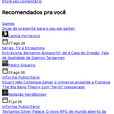
Envie seu comentário
Recomendados pra você
Games
Dicas de presente para o seu pai gamer
Camila Hortencio
07.ago.26
Séries, TV e Streaming
Entrevista: Benjamin Ainsworth, de A Casa do Dragão, fala
de dualidade de Daeron Targaryen
Pedro Siqueira
03.ago.26
Informe Publicitário
Stuart Não Consegue Salvar o Universo expande a franquia
The Big Bang Theory com “herói” inesperado
Redação NerdBunker
31.jul.26
Informe Publicitário
Testamos Silver Palace: O novo RPG de mundo aberto da