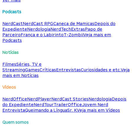
Podcasts
NerdCast
NerdCast RPG
Caneca de Mamicas
Depois do
Expediente
Nerdologia
NerdTech
Extras
Papo de
Parceiro
França e o Labirinto
T-Zombii
Veja mais em
Podcasts
Notícias
Filmes
Séries, TV e
Streaming
Games
Críticas
Entrevistas
Curiosidades e etc.
Veja
mais em Notícias
Vídeos
NerdOffice
NerdPlayer
NerdCast Stories
Nerdologia
Depois
do Expediente
NerdTour
TrailerOffice
Jovem Nerd
Entrevista
Queimando a Língua
Sr. K
Veja mais em Vídeos
Quem somos