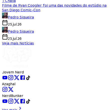
T'Challa
Filme de Ryan Coogler foi uma das novidades do estúdio na
San Diego Comic-Con
Pedro Siqueira
25.jul.26
Pedro Siqueira
25.jul.26
Veja mais Notícias
Jovem Nerd
Azaghal
NerdBunker
Ver mais