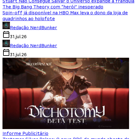
Stuart Não Consegue Salvar o Universo expande a franquia
The Big Bang Theory com “herói” inesperado
Spin-off já disponível na HBO Max leva o dono da loja de
quadrinhos ao holofote
Redação NerdBunker
31.jul.26
Redação NerdBunker
31.jul.26
Informe Publicitário