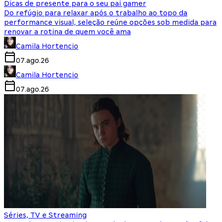
Dicas de presente para o seu pai gamer
Do refúgio para relaxar após o trabalho ao topo da
performance visual, seleção reúne opções sob medida para
renovar a rotina de quem você ama
Camila Hortencio
07.ago.26
Camila Hortencio
07.ago.26
Séries, TV e Streaming