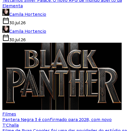
Testamos Silver Palace: O novo RPG de mundo aberto da
Elementa
Camila Hortencio
30.jul.26
Camila Hortencio
30.jul.26
Filmes
Pantera Negra 3 é confirmado para 2028, com novo
T'Challa
Filme de Ryan Coogler foi uma das novidades do estúdio na