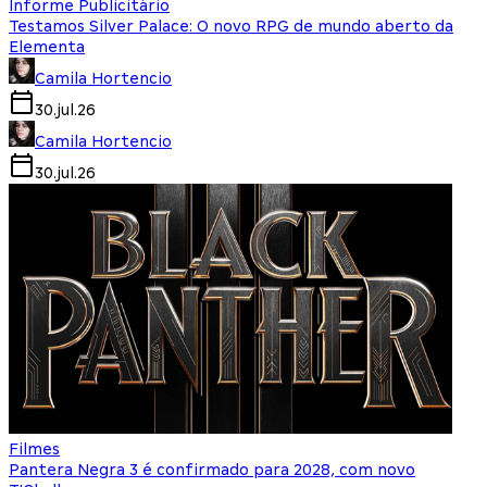
Informe Publicitário
Testamos Silver Palace: O novo RPG de mundo aberto da
Elementa
Camila Hortencio
30.jul.26
Camila Hortencio
30.jul.26
Filmes
Pantera Negra 3 é confirmado para 2028, com novo