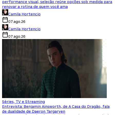
performance visual, seleção reúne opções sob medida para
renovar a rotina de quem você ama
Camila Hortencio
07.ago.26
Camila Hortencio
07.ago.26
Séries, TV e Streaming
Entrevista: Benjamin Ainsworth, de A Casa do Dragão, fala
de dualidade de Daeron Targaryen