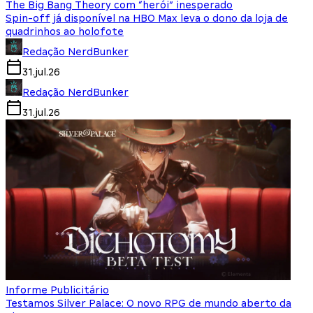
The Big Bang Theory com “herói” inesperado
Spin-off já disponível na HBO Max leva o dono da loja de
quadrinhos ao holofote
Redação NerdBunker
31.jul.26
Redação NerdBunker
31.jul.26
Informe Publicitário
Testamos Silver Palace: O novo RPG de mundo aberto da