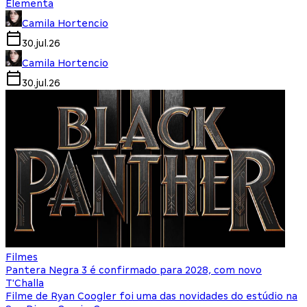
Elementa
Camila Hortencio
30.jul.26
Camila Hortencio
30.jul.26
Filmes
Pantera Negra 3 é confirmado para 2028, com novo
T'Challa
Filme de Ryan Coogler foi uma das novidades do estúdio na