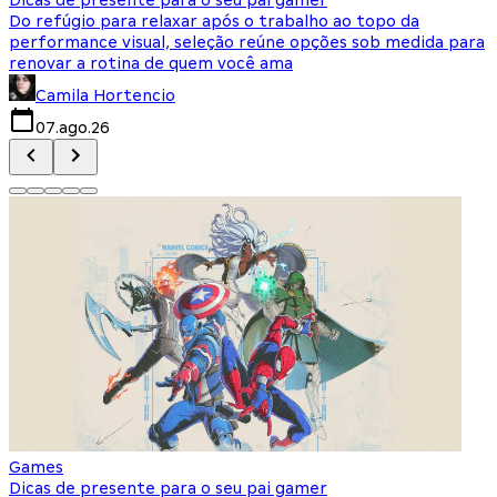
Do refúgio para relaxar após o trabalho ao topo da
d
performance visual, seleção reúne opções sob medida para
J
renovar a rotina de quem você ama
s
Camila Hortencio
07.ago.26
Games
Dicas de presente para o seu pai gamer