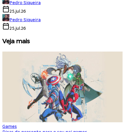
Pedro Siqueira
25.jul.26
Pedro Siqueira
25.jul.26
Veja mais
Games
S
Dicas de presente para o seu pai gamer
E