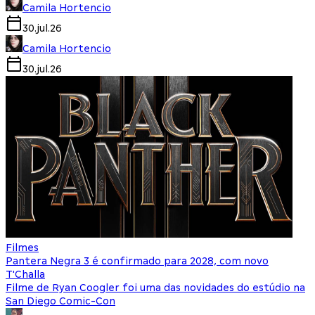
Camila Hortencio
30.jul.26
Camila Hortencio
30.jul.26
Filmes
Pantera Negra 3 é confirmado para 2028, com novo
T'Challa
Filme de Ryan Coogler foi uma das novidades do estúdio na
San Diego Comic-Con