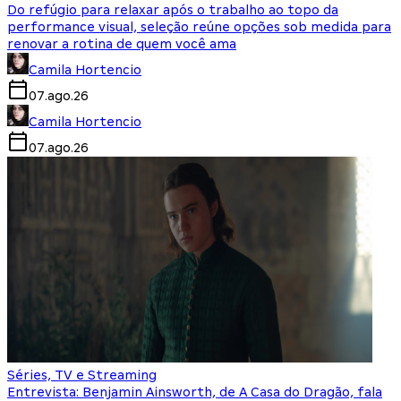
Do refúgio para relaxar após o trabalho ao topo da
performance visual, seleção reúne opções sob medida para
renovar a rotina de quem você ama
Camila Hortencio
07.ago.26
Camila Hortencio
07.ago.26
Séries, TV e Streaming
Entrevista: Benjamin Ainsworth, de A Casa do Dragão, fala