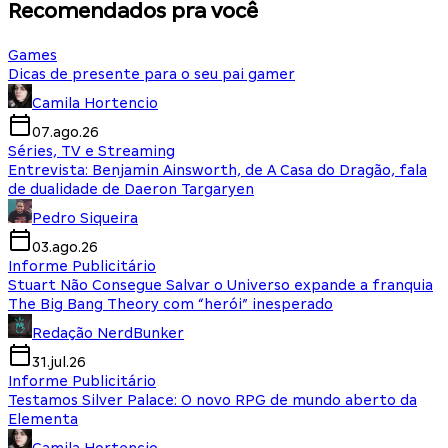
Recomendados pra você
Games
Dicas de presente para o seu pai gamer
Camila Hortencio
07.ago.26
Séries, TV e Streaming
Entrevista: Benjamin Ainsworth, de A Casa do Dragão, fala
de dualidade de Daeron Targaryen
Pedro Siqueira
03.ago.26
Informe Publicitário
Stuart Não Consegue Salvar o Universo expande a franquia
The Big Bang Theory com “herói” inesperado
Redação NerdBunker
31.jul.26
Informe Publicitário
Testamos Silver Palace: O novo RPG de mundo aberto da
Elementa