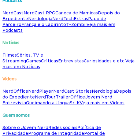
Podcasts
NerdCast
NerdCast RPG
Caneca de Mamicas
Depois do
Expediente
Nerdologia
NerdTech
Extras
Papo de
Parceiro
França e o Labirinto
T-Zombii
Veja mais em
Podcasts
Notícias
Filmes
Séries, TV e
Streaming
Games
Críticas
Entrevistas
Curiosidades e etc.
Veja
mais em Notícias
Vídeos
NerdOffice
NerdPlayer
NerdCast Stories
Nerdologia
Depois
do Expediente
NerdTour
TrailerOffice
Jovem Nerd
Entrevista
Queimando a Língua
Sr. K
Veja mais em Vídeos
Quem somos
Sobre o Jovem Nerd
Redes sociais
Política de
Privacidade
Programa de Integridade
Portal de