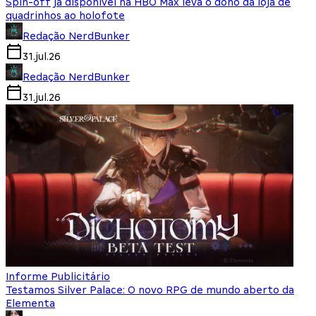
Spin-off já disponível na HBO Max leva o dono da loja de
quadrinhos ao holofote
Redação NerdBunker
31.jul.26
Redação NerdBunker
31.jul.26
Informe Publicitário
Testamos Silver Palace: O novo RPG de mundo aberto da
Elementa