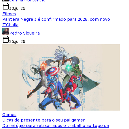
Camila Hortencio
30.jul.26
Filmes
Pantera Negra 3 é confirmado para 2028, com novo
T'Challa
Pedro Siqueira
25.jul.26
Games
Dicas de presente para o seu pai gamer
Do refúgio para relaxar após o trabalho ao topo da