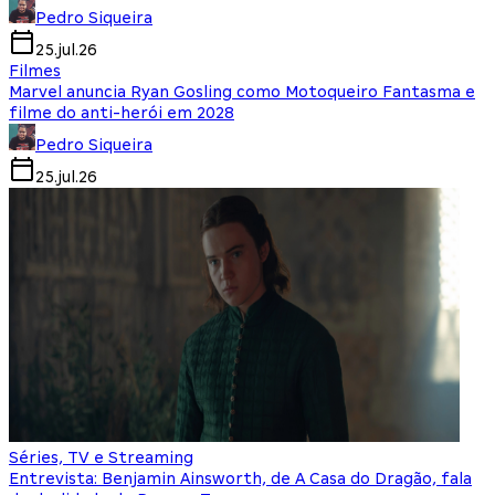
Pedro Siqueira
25.jul.26
Filmes
Marvel anuncia Ryan Gosling como Motoqueiro Fantasma e
filme do anti-herói em 2028
Pedro Siqueira
25.jul.26
Séries, TV e Streaming
Entrevista: Benjamin Ainsworth, de A Casa do Dragão, fala