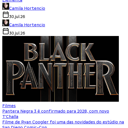
Camila Hortencio
30.jul.26
Camila Hortencio
30.jul.26
Filmes
Pantera Negra 3 é confirmado para 2028, com novo
T'Challa
Filme de Ryan Coogler foi uma das novidades do estúdio na
San Diego Comic-Con