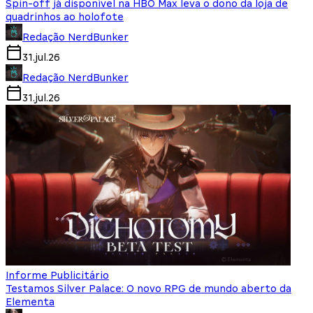
Spin-off já disponível na HBO Max leva o dono da loja de
quadrinhos ao holofote
Redação NerdBunker
31.jul.26
Redação NerdBunker
31.jul.26
Informe Publicitário
Testamos Silver Palace: O novo RPG de mundo aberto da
Elementa