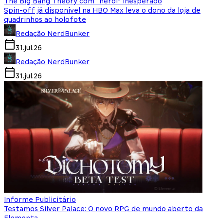
The Big Bang Theory com “herói” inesperado
Spin-off já disponível na HBO Max leva o dono da loja de
quadrinhos ao holofote
Redação NerdBunker
31.jul.26
Redação NerdBunker
31.jul.26
Informe Publicitário
Testamos Silver Palace: O novo RPG de mundo aberto da
Elementa