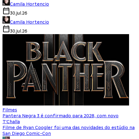
Camila Hortencio
30.jul.26
Camila Hortencio
30.jul.26
Filmes
Pantera Negra 3 é confirmado para 2028, com novo
T'Challa
Filme de Ryan Coogler foi uma das novidades do estúdio na
San Diego Comic-Con