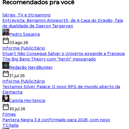
Recomendados pra você
Séries, TV e Streaming
Entrevista: Benjamin Ainsworth, de A Casa do Dragão, fala
de dualidade de Daeron Targaryen
Pedro Siqueira
03.ago.26
Informe Publicitário
Stuart Não Consegue Salvar o Universo expande a franquia
The Big Bang Theory com “herói” inesperado
Redação NerdBunker
31.jul.26
Informe Publicitário
Testamos Silver Palace: O novo RPG de mundo aberto da
Elementa
Camila Hortencio
30.jul.26
Filmes
Pantera Negra 3 é confirmado para 2028, com novo
T'Challa