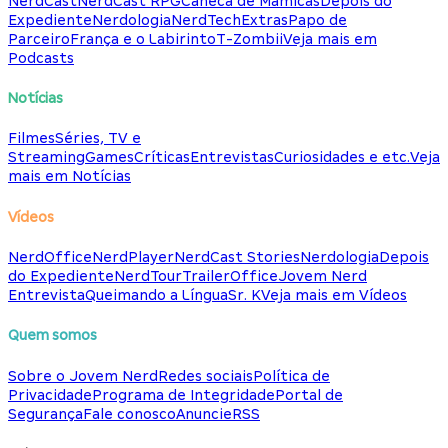
NerdCast
NerdCast RPG
Caneca de Mamicas
Depois do
Expediente
Nerdologia
NerdTech
Extras
Papo de
Parceiro
França e o Labirinto
T-Zombii
Veja mais em
Podcasts
Notícias
Filmes
Séries, TV e
Streaming
Games
Críticas
Entrevistas
Curiosidades e etc.
Veja
mais em Notícias
Vídeos
NerdOffice
NerdPlayer
NerdCast Stories
Nerdologia
Depois
do Expediente
NerdTour
TrailerOffice
Jovem Nerd
Entrevista
Queimando a Língua
Sr. K
Veja mais em Vídeos
Quem somos
Sobre o Jovem Nerd
Redes sociais
Política de
Privacidade
Programa de Integridade
Portal de
Segurança
Fale conosco
Anuncie
RSS