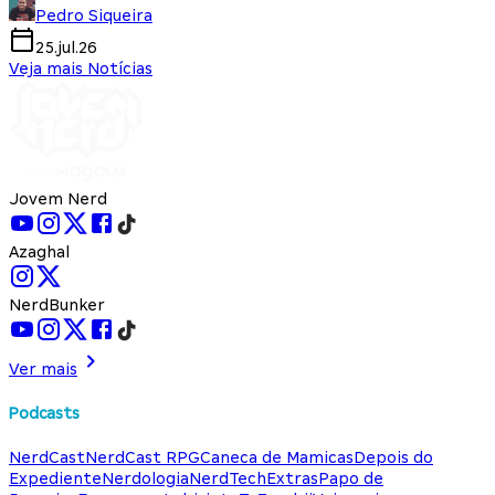
Pedro Siqueira
25.jul.26
Veja mais Notícias
Jovem Nerd
Azaghal
NerdBunker
Ver mais
Podcasts
NerdCast
NerdCast RPG
Caneca de Mamicas
Depois do
Expediente
Nerdologia
NerdTech
Extras
Papo de