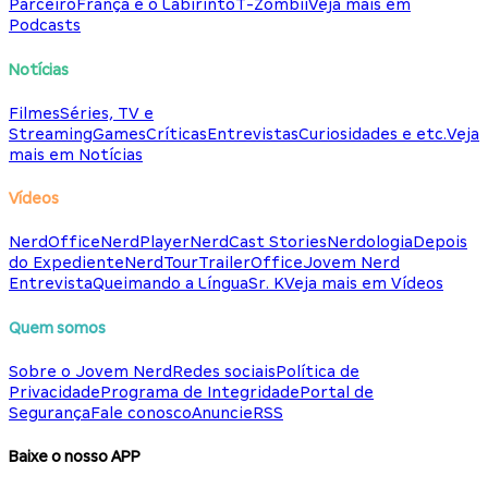
Parceiro
França e o Labirinto
T-Zombii
Veja mais em
Podcasts
Notícias
Filmes
Séries, TV e
Streaming
Games
Críticas
Entrevistas
Curiosidades e etc.
Veja
mais em Notícias
Vídeos
NerdOffice
NerdPlayer
NerdCast Stories
Nerdologia
Depois
do Expediente
NerdTour
TrailerOffice
Jovem Nerd
Entrevista
Queimando a Língua
Sr. K
Veja mais em Vídeos
Quem somos
Sobre o Jovem Nerd
Redes sociais
Política de
Privacidade
Programa de Integridade
Portal de
Segurança
Fale conosco
Anuncie
RSS
Baixe o nosso APP