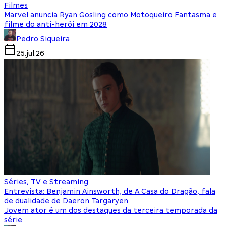
Filmes
Marvel anuncia Ryan Gosling como Motoqueiro Fantasma e
filme do anti-herói em 2028
Pedro Siqueira
25.jul.26
Séries, TV e Streaming
Entrevista: Benjamin Ainsworth, de A Casa do Dragão, fala
de dualidade de Daeron Targaryen
Jovem ator é um dos destaques da terceira temporada da
série