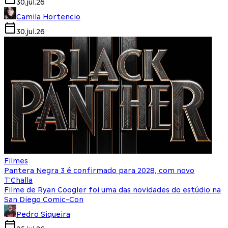
30.jul.26
Camila Hortencio
30.jul.26
Filmes
Pantera Negra 3 é confirmado para 2028, com novo
T'Challa
Filme de Ryan Coogler foi uma das novidades do estúdio na
San Diego Comic-Con
Pedro Siqueira