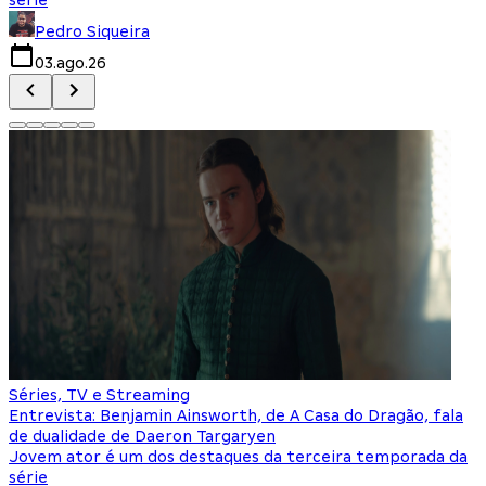
Pedro Siqueira
03.ago.26
Séries, TV e Streaming
Entrevista: Benjamin Ainsworth, de A Casa do Dragão, fala
de dualidade de Daeron Targaryen
Jovem ator é um dos destaques da terceira temporada da
série