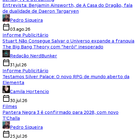
Entrevista: Benjamin Ainsworth, de A Casa do Dragão, fala
de dualidade de Daeron Targaryen
Pedro Siqueira
03.ago.26
Informe Publicitário
Stuart Não Consegue Salvar o Universo expande a franquia
The Big Bang Theory com “herói” inesperado
Redação NerdBunker
31.jul.26
Informe Publicitário
Testamos Silver Palace: O novo RPG de mundo aberto da
Elementa
Camila Hortencio
30.jul.26
Filmes
Pantera Negra 3 é confirmado para 2028, com novo
T'Challa
Pedro Siqueira
25.jul.26