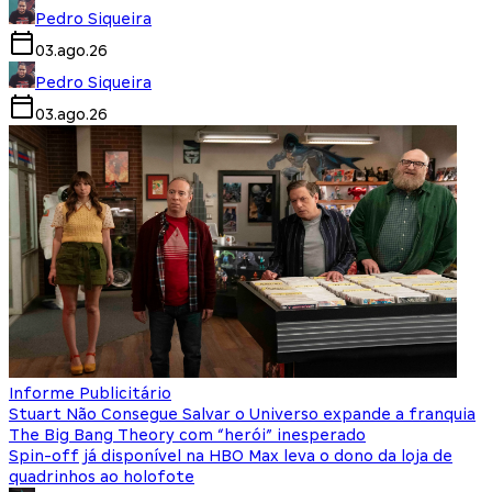
Pedro Siqueira
03.ago.26
Pedro Siqueira
03.ago.26
Informe Publicitário
Stuart Não Consegue Salvar o Universo expande a franquia
The Big Bang Theory com “herói” inesperado
Spin-off já disponível na HBO Max leva o dono da loja de
quadrinhos ao holofote