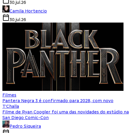
30.jul.26
Camila Hortencio
30.jul.26
Filmes
Pantera Negra 3 é confirmado para 2028, com novo
T'Challa
Filme de Ryan Coogler foi uma das novidades do estúdio na
San Diego Comic-Con
Pedro Siqueira