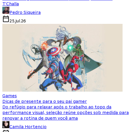
T'Challa
Pedro Siqueira
25.jul.26
Games
Dicas de presente para o seu pai gamer
Do refúgio para relaxar após o trabalho ao topo da
performance visual, seleção reúne opções sob medida para
renovar a rotina de quem você ama
Camila Hortencio