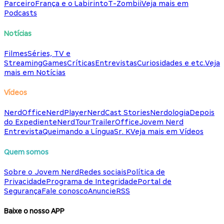
Parceiro
França e o Labirinto
T-Zombii
Veja mais em
Podcasts
Notícias
Filmes
Séries, TV e
Streaming
Games
Críticas
Entrevistas
Curiosidades e etc.
Veja
mais em Notícias
Vídeos
NerdOffice
NerdPlayer
NerdCast Stories
Nerdologia
Depois
do Expediente
NerdTour
TrailerOffice
Jovem Nerd
Entrevista
Queimando a Língua
Sr. K
Veja mais em Vídeos
Quem somos
Sobre o Jovem Nerd
Redes sociais
Política de
Privacidade
Programa de Integridade
Portal de
Segurança
Fale conosco
Anuncie
RSS
Baixe o nosso APP