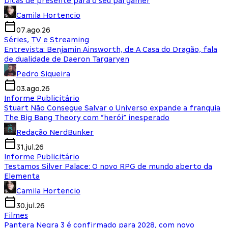
Dicas de presente para o seu pai gamer
Camila Hortencio
07.ago.26
Séries, TV e Streaming
Entrevista: Benjamin Ainsworth, de A Casa do Dragão, fala
de dualidade de Daeron Targaryen
Pedro Siqueira
03.ago.26
Informe Publicitário
Stuart Não Consegue Salvar o Universo expande a franquia
The Big Bang Theory com “herói” inesperado
Redação NerdBunker
31.jul.26
Informe Publicitário
Testamos Silver Palace: O novo RPG de mundo aberto da
Elementa
Camila Hortencio
30.jul.26
Filmes
Pantera Negra 3 é confirmado para 2028, com novo