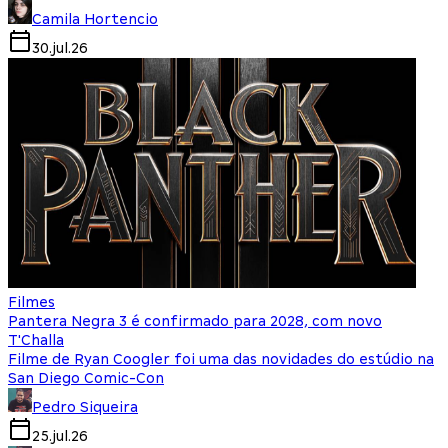
Camila Hortencio
30.jul.26
Filmes
Pantera Negra 3 é confirmado para 2028, com novo
T'Challa
Filme de Ryan Coogler foi uma das novidades do estúdio na
San Diego Comic-Con
Pedro Siqueira
25.jul.26