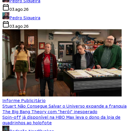
Pedro Siqueira
03.ago.26
Pedro Siqueira
03.ago.26
Informe Publicitário
Stuart Não Consegue Salvar o Universo expande a franquia
The Big Bang Theory com “herói” inesperado
Spin-off já disponível na HBO Max leva o dono da loja de
quadrinhos ao holofote