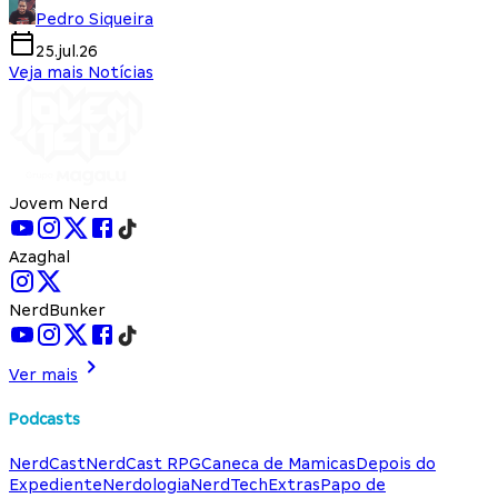
Pedro Siqueira
25.jul.26
Veja mais Notícias
Jovem Nerd
Azaghal
NerdBunker
Ver mais
Podcasts
NerdCast
NerdCast RPG
Caneca de Mamicas
Depois do
Expediente
Nerdologia
NerdTech
Extras
Papo de