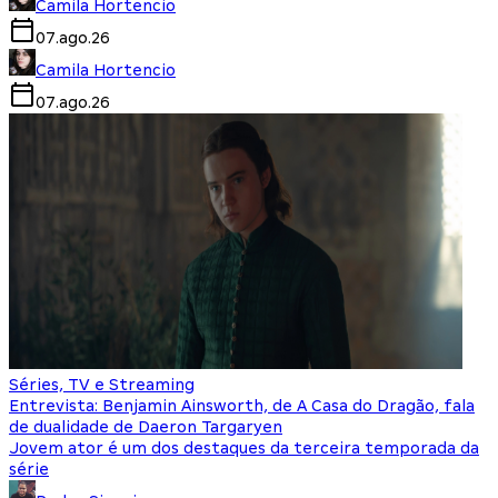
Camila Hortencio
07.ago.26
Camila Hortencio
07.ago.26
Séries, TV e Streaming
Entrevista: Benjamin Ainsworth, de A Casa do Dragão, fala
de dualidade de Daeron Targaryen
Jovem ator é um dos destaques da terceira temporada da
série