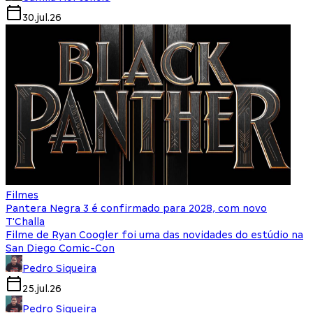
30.jul.26
Filmes
Pantera Negra 3 é confirmado para 2028, com novo
T'Challa
Filme de Ryan Coogler foi uma das novidades do estúdio na
San Diego Comic-Con
Pedro Siqueira
25.jul.26
Pedro Siqueira