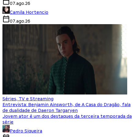
07.ago.26
Camila Hortencio
07.ago.26
Séries, TV e Streaming
Entrevista: Benjamin Ainsworth, de A Casa do Dragão, fala
de dualidade de Daeron Targaryen
Jovem ator é um dos destaques da terceira temporada da
série
Pedro Siqueira