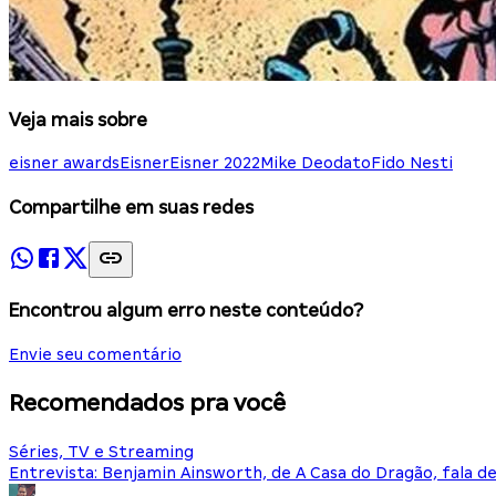
Veja mais sobre
eisner awards
Eisner
Eisner 2022
Mike Deodato
Fido Nesti
Compartilhe em suas redes
Encontrou algum erro neste conteúdo?
Envie seu comentário
Recomendados pra você
Séries, TV e Streaming
Entrevista: Benjamin Ainsworth, de A Casa do Dragão, fala d