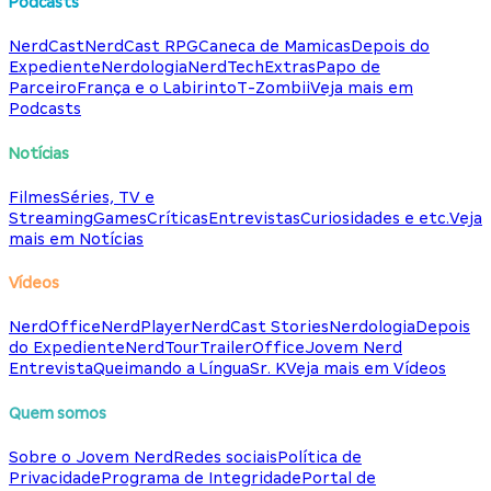
Podcasts
NerdCast
NerdCast RPG
Caneca de Mamicas
Depois do
Expediente
Nerdologia
NerdTech
Extras
Papo de
Parceiro
França e o Labirinto
T-Zombii
Veja mais em
Podcasts
Notícias
Filmes
Séries, TV e
Streaming
Games
Críticas
Entrevistas
Curiosidades e etc.
Veja
mais em Notícias
Vídeos
NerdOffice
NerdPlayer
NerdCast Stories
Nerdologia
Depois
do Expediente
NerdTour
TrailerOffice
Jovem Nerd
Entrevista
Queimando a Língua
Sr. K
Veja mais em Vídeos
Quem somos
Sobre o Jovem Nerd
Redes sociais
Política de
Privacidade
Programa de Integridade
Portal de