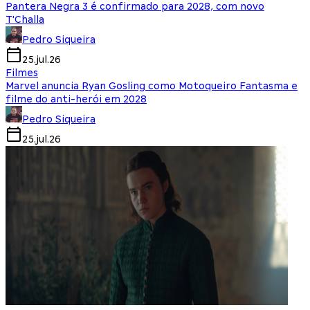
Pantera Negra 3 é confirmado para 2028, com novo
T'Challa
Pedro Siqueira
25.jul.26
Filmes
Marvel anuncia Ryan Gosling como Motoqueiro Fantasma e
filme do anti-herói em 2028
Pedro Siqueira
25.jul.26