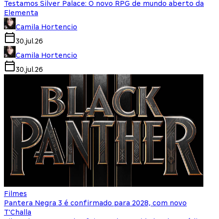
Testamos Silver Palace: O novo RPG de mundo aberto da
Elementa
Camila Hortencio
30.jul.26
Camila Hortencio
30.jul.26
Filmes
Pantera Negra 3 é confirmado para 2028, com novo
T'Challa