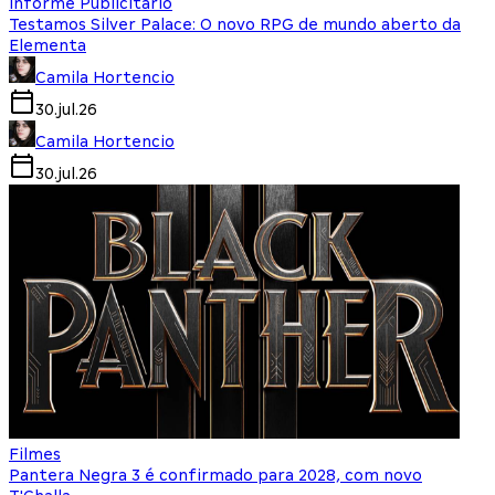
Informe Publicitário
Testamos Silver Palace: O novo RPG de mundo aberto da
Elementa
Camila Hortencio
30.jul.26
Camila Hortencio
30.jul.26
Filmes
Pantera Negra 3 é confirmado para 2028, com novo