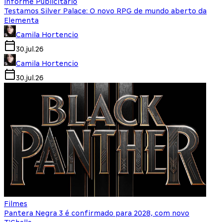
Informe Publicitário
Testamos Silver Palace: O novo RPG de mundo aberto da
Elementa
Camila Hortencio
30.jul.26
Camila Hortencio
30.jul.26
Filmes
Pantera Negra 3 é confirmado para 2028, com novo