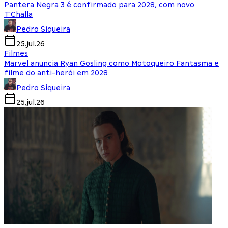
Pantera Negra 3 é confirmado para 2028, com novo
T'Challa
Pedro Siqueira
25.jul.26
Filmes
Marvel anuncia Ryan Gosling como Motoqueiro Fantasma e
filme do anti-herói em 2028
Pedro Siqueira
25.jul.26