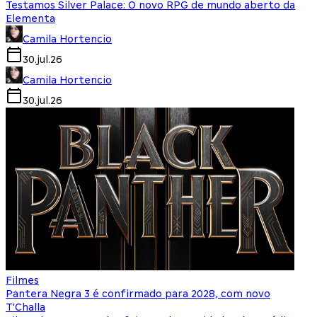
Testamos Silver Palace: O novo RPG de mundo aberto da
Elementa
Camila Hortencio
30.jul.26
Camila Hortencio
30.jul.26
Filmes
Pantera Negra 3 é confirmado para 2028, com novo
T'Challa