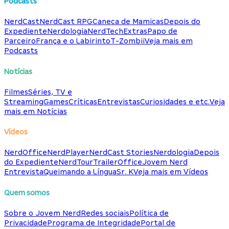
Podcasts
NerdCast
NerdCast RPG
Caneca de Mamicas
Depois do
Expediente
Nerdologia
NerdTech
Extras
Papo de
Parceiro
França e o Labirinto
T-Zombii
Veja mais em
Podcasts
Notícias
Filmes
Séries, TV e
Streaming
Games
Críticas
Entrevistas
Curiosidades e etc.
Veja
mais em Notícias
Vídeos
NerdOffice
NerdPlayer
NerdCast Stories
Nerdologia
Depois
do Expediente
NerdTour
TrailerOffice
Jovem Nerd
Entrevista
Queimando a Língua
Sr. K
Veja mais em Vídeos
Quem somos
Sobre o Jovem Nerd
Redes sociais
Política de
Privacidade
Programa de Integridade
Portal de