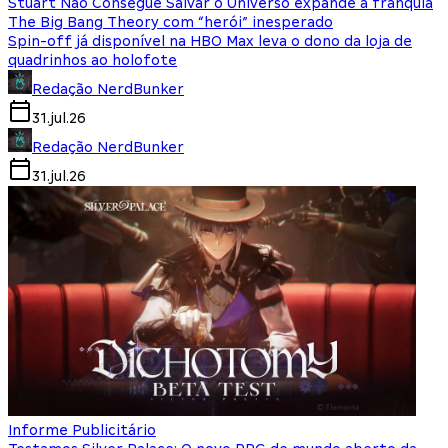
Stuart Não Consegue Salvar o Universo expande a franquia
The Big Bang Theory com “herói” inesperado
Spin-off já disponível na HBO Max leva o dono da loja de
quadrinhos ao holofote
Redação NerdBunker
31.jul.26
Redação NerdBunker
31.jul.26
Informe Publicitário