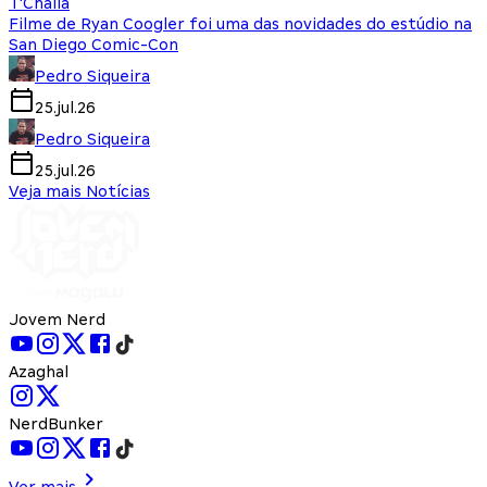
T'Challa
Filme de Ryan Coogler foi uma das novidades do estúdio na
San Diego Comic-Con
Pedro Siqueira
25.jul.26
Pedro Siqueira
25.jul.26
Veja mais Notícias
Jovem Nerd
Azaghal
NerdBunker
Ver mais