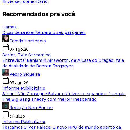
Envie seu comentário
Recomendados pra você
Games
Dicas de presente para o seu pai gamer
Camila Hortencio
07.ago.26
Séries, TV e Streaming
Entrevista: Benjamin Ainsworth, de A Casa do Dragão, fala
de dualidade de Daeron Targaryen
Pedro Siqueira
03.ago.26
Informe Publicitário
Stuart Não Consegue Salvar o Universo expande a franquia
The Big Bang Theory com “herói” inesperado
Redação NerdBunker
31.jul.26
Informe Publicitário
Testamos Silver Palace: O novo RPG de mundo aberto da