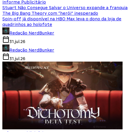
Informe Publicitário
Stuart Não Consegue Salvar o Universo expande a franquia
The Big Bang Theory com “herói” inesperado
Spin-off já disponível na HBO Max leva o dono da loja de
quadrinhos ao holofote
Redação NerdBunker
31.jul.26
Redação NerdBunker
31.jul.26