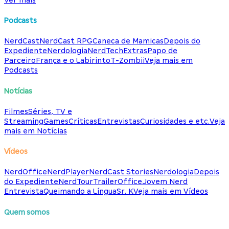
Podcasts
NerdCast
NerdCast RPG
Caneca de Mamicas
Depois do
Expediente
Nerdologia
NerdTech
Extras
Papo de
Parceiro
França e o Labirinto
T-Zombii
Veja mais em
Podcasts
Notícias
Filmes
Séries, TV e
Streaming
Games
Críticas
Entrevistas
Curiosidades e etc.
Veja
mais em Notícias
Vídeos
NerdOffice
NerdPlayer
NerdCast Stories
Nerdologia
Depois
do Expediente
NerdTour
TrailerOffice
Jovem Nerd
Entrevista
Queimando a Língua
Sr. K
Veja mais em Vídeos
Quem somos