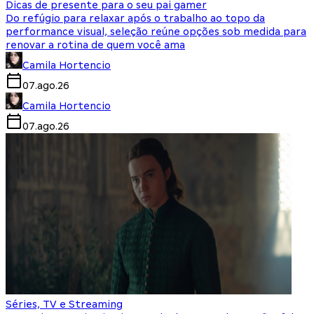
Dicas de presente para o seu pai gamer
Do refúgio para relaxar após o trabalho ao topo da
performance visual, seleção reúne opções sob medida para
renovar a rotina de quem você ama
Camila Hortencio
07.ago.26
Camila Hortencio
07.ago.26
Séries, TV e Streaming