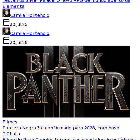
Testamos Silver Palace: O novo RPG de mundo aberto da
Elementa
Camila Hortencio
30.jul.26
Camila Hortencio
30.jul.26
Filmes
Pantera Negra 3 é confirmado para 2028, com novo
T'Challa
Filme de Ryan Coogler foi uma das novidades do estúdio na