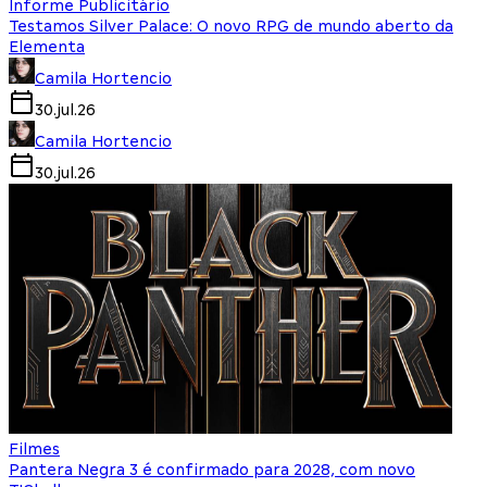
Informe Publicitário
Testamos Silver Palace: O novo RPG de mundo aberto da
Elementa
Camila Hortencio
30.jul.26
Camila Hortencio
30.jul.26
Filmes
Pantera Negra 3 é confirmado para 2028, com novo