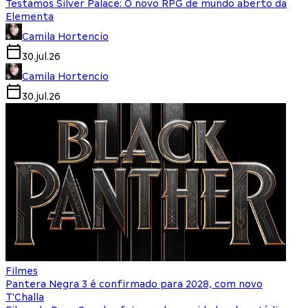
Testamos Silver Palace: O novo RPG de mundo aberto da
Elementa
Camila Hortencio
30.jul.26
Camila Hortencio
30.jul.26
Filmes
Pantera Negra 3 é confirmado para 2028, com novo
T'Challa