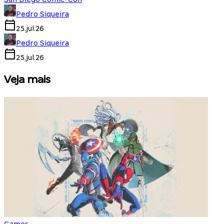
Pedro Siqueira
25.jul.26
Pedro Siqueira
25.jul.26
Veja mais
Games
S