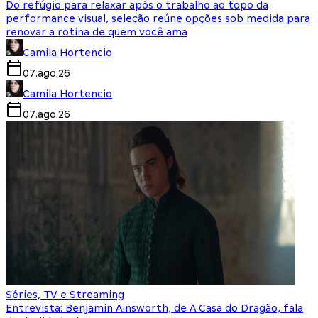
Do refúgio para relaxar após o trabalho ao topo da
performance visual, seleção reúne opções sob medida para
renovar a rotina de quem você ama
Camila Hortencio
07.ago.26
Camila Hortencio
07.ago.26
Séries, TV e Streaming
Entrevista: Benjamin Ainsworth, de A Casa do Dragão, fala