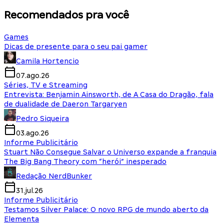
Recomendados pra você
Games
Dicas de presente para o seu pai gamer
Camila Hortencio
07.ago.26
Séries, TV e Streaming
Entrevista: Benjamin Ainsworth, de A Casa do Dragão, fala
de dualidade de Daeron Targaryen
Pedro Siqueira
03.ago.26
Informe Publicitário
Stuart Não Consegue Salvar o Universo expande a franquia
The Big Bang Theory com “herói” inesperado
Redação NerdBunker
31.jul.26
Informe Publicitário
Testamos Silver Palace: O novo RPG de mundo aberto da
Elementa