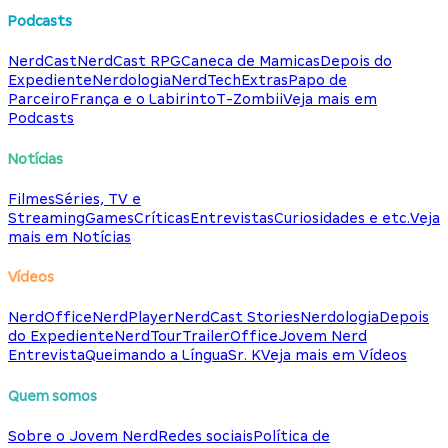
Podcasts
NerdCast
NerdCast RPG
Caneca de Mamicas
Depois do
Expediente
Nerdologia
NerdTech
Extras
Papo de
Parceiro
França e o Labirinto
T-Zombii
Veja mais em
Podcasts
Notícias
Filmes
Séries, TV e
Streaming
Games
Críticas
Entrevistas
Curiosidades e etc.
Veja
mais em Notícias
Vídeos
NerdOffice
NerdPlayer
NerdCast Stories
Nerdologia
Depois
do Expediente
NerdTour
TrailerOffice
Jovem Nerd
Entrevista
Queimando a Língua
Sr. K
Veja mais em Vídeos
Quem somos
Sobre o Jovem Nerd
Redes sociais
Política de