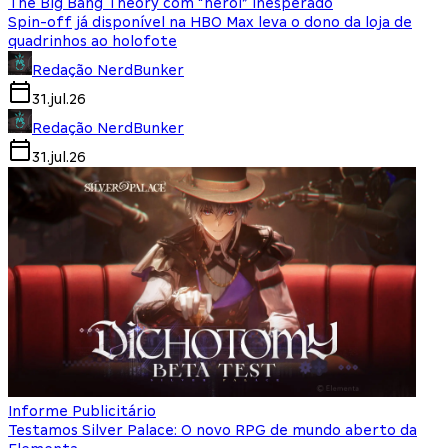
The Big Bang Theory com “herói” inesperado
Spin-off já disponível na HBO Max leva o dono da loja de
quadrinhos ao holofote
Redação NerdBunker
31.jul.26
Redação NerdBunker
31.jul.26
Informe Publicitário
Testamos Silver Palace: O novo RPG de mundo aberto da