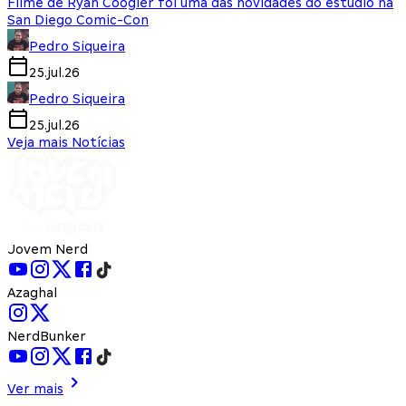
Filme de Ryan Coogler foi uma das novidades do estúdio na
San Diego Comic-Con
Pedro Siqueira
25.jul.26
Pedro Siqueira
25.jul.26
Veja mais Notícias
Jovem Nerd
Azaghal
NerdBunker
Ver mais