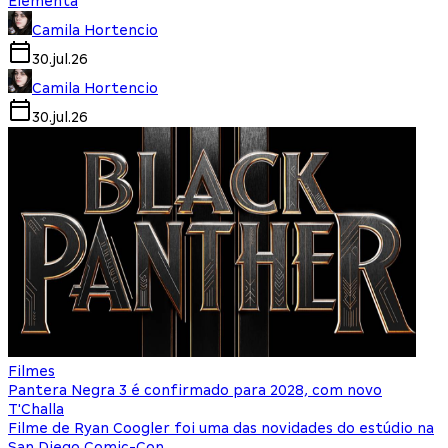
Elementa
Camila Hortencio
30.jul.26
Camila Hortencio
30.jul.26
Filmes
Pantera Negra 3 é confirmado para 2028, com novo
T'Challa
Filme de Ryan Coogler foi uma das novidades do estúdio na
San Diego Comic-Con