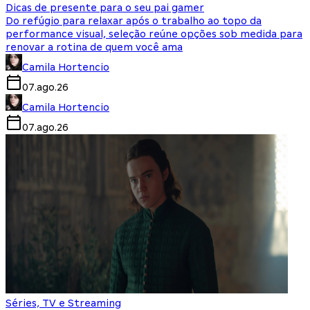
Dicas de presente para o seu pai gamer
Do refúgio para relaxar após o trabalho ao topo da
performance visual, seleção reúne opções sob medida para
renovar a rotina de quem você ama
Camila Hortencio
07.ago.26
Camila Hortencio
07.ago.26
Séries, TV e Streaming