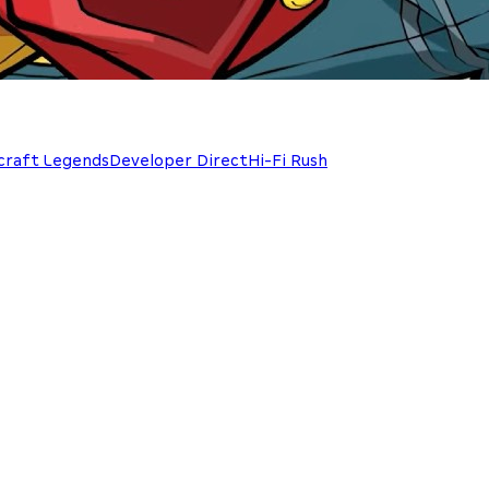
craft Legends
Developer Direct
Hi-Fi Rush