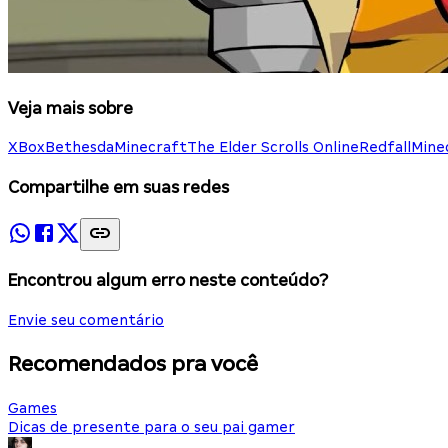
Veja mais sobre
XBox
Bethesda
Minecraft
The Elder Scrolls Online
Redfall
Mine
Compartilhe em suas redes
Encontrou algum erro neste conteúdo?
Envie seu comentário
Recomendados pra você
Games
Dicas de presente para o seu pai gamer