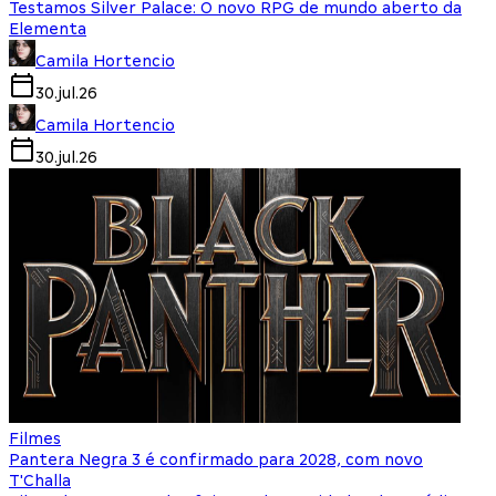
Testamos Silver Palace: O novo RPG de mundo aberto da
Elementa
Camila Hortencio
30.jul.26
Camila Hortencio
30.jul.26
Filmes
Pantera Negra 3 é confirmado para 2028, com novo
T'Challa