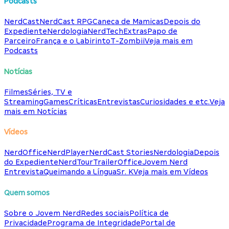
Podcasts
NerdCast
NerdCast RPG
Caneca de Mamicas
Depois do
Expediente
Nerdologia
NerdTech
Extras
Papo de
Parceiro
França e o Labirinto
T-Zombii
Veja mais em
Podcasts
Notícias
Filmes
Séries, TV e
Streaming
Games
Críticas
Entrevistas
Curiosidades e etc.
Veja
mais em Notícias
Vídeos
NerdOffice
NerdPlayer
NerdCast Stories
Nerdologia
Depois
do Expediente
NerdTour
TrailerOffice
Jovem Nerd
Entrevista
Queimando a Língua
Sr. K
Veja mais em Vídeos
Quem somos
Sobre o Jovem Nerd
Redes sociais
Política de
Privacidade
Programa de Integridade
Portal de