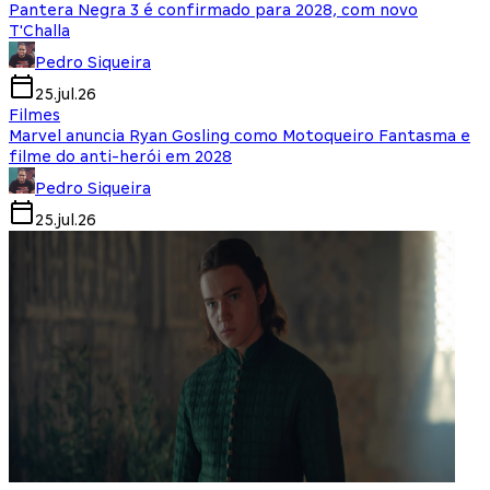
Pantera Negra 3 é confirmado para 2028, com novo
T'Challa
Pedro Siqueira
25.jul.26
Filmes
Marvel anuncia Ryan Gosling como Motoqueiro Fantasma e
filme do anti-herói em 2028
Pedro Siqueira
25.jul.26