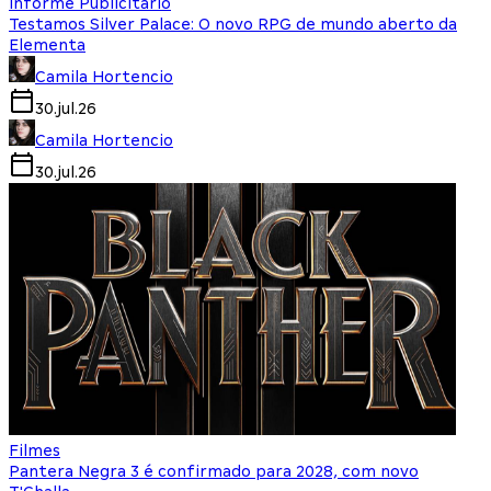
Informe Publicitário
Testamos Silver Palace: O novo RPG de mundo aberto da
Elementa
Camila Hortencio
30.jul.26
Camila Hortencio
30.jul.26
Filmes
Pantera Negra 3 é confirmado para 2028, com novo