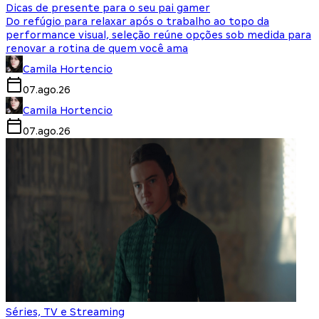
Dicas de presente para o seu pai gamer
Do refúgio para relaxar após o trabalho ao topo da
performance visual, seleção reúne opções sob medida para
renovar a rotina de quem você ama
Camila Hortencio
07.ago.26
Camila Hortencio
07.ago.26
Séries, TV e Streaming