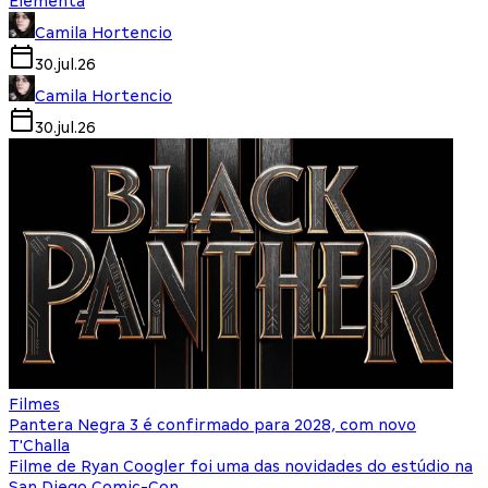
Elementa
Camila Hortencio
30.jul.26
Camila Hortencio
30.jul.26
Filmes
Pantera Negra 3 é confirmado para 2028, com novo
T'Challa
Filme de Ryan Coogler foi uma das novidades do estúdio na
San Diego Comic-Con