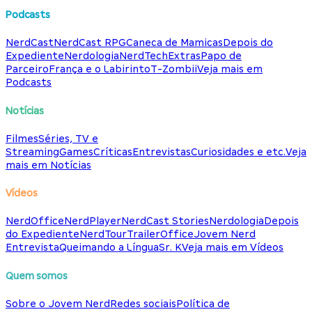
Podcasts
NerdCast
NerdCast RPG
Caneca de Mamicas
Depois do
Expediente
Nerdologia
NerdTech
Extras
Papo de
Parceiro
França e o Labirinto
T-Zombii
Veja mais em
Podcasts
Notícias
Filmes
Séries, TV e
Streaming
Games
Críticas
Entrevistas
Curiosidades e etc.
Veja
mais em Notícias
Vídeos
NerdOffice
NerdPlayer
NerdCast Stories
Nerdologia
Depois
do Expediente
NerdTour
TrailerOffice
Jovem Nerd
Entrevista
Queimando a Língua
Sr. K
Veja mais em Vídeos
Quem somos
Sobre o Jovem Nerd
Redes sociais
Política de