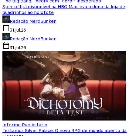
The Big Bang Theory com “herói” inesperado
Spin-off já disponível na HBO Max leva o dono da loja de
quadrinhos ao holofote
Redação NerdBunker
31.jul.26
Redação NerdBunker
31.jul.26
Informe Publicitário
Testamos Silver Palace: O novo RPG de mundo aberto da