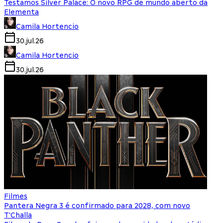
Testamos Silver Palace: O novo RPG de mundo aberto da
Elementa
Camila Hortencio
30.jul.26
Camila Hortencio
30.jul.26
Filmes
Pantera Negra 3 é confirmado para 2028, com novo
T'Challa