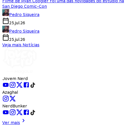
Filme de Ryan Coogler foi uma das novidades do estúdio na
San Diego Comic-Con
Pedro Siqueira
25.jul.26
Pedro Siqueira
25.jul.26
Veja mais Notícias
Jovem Nerd
Azaghal
NerdBunker
Ver mais