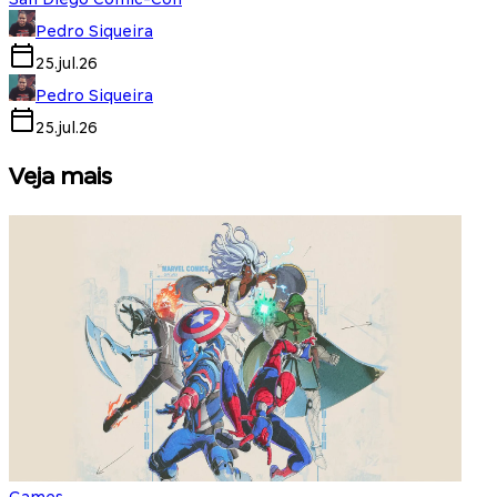
Pedro Siqueira
25.jul.26
Pedro Siqueira
25.jul.26
Veja mais
Games
S