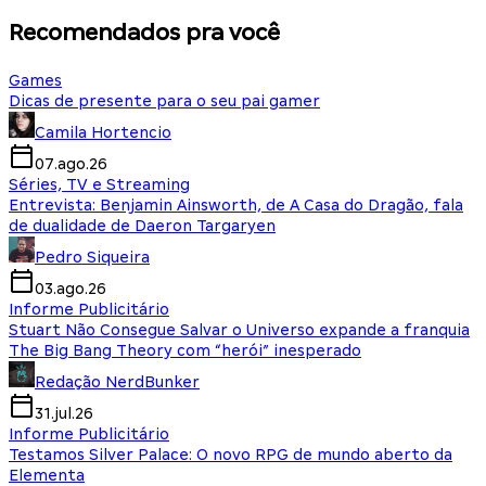
Recomendados pra você
Games
Dicas de presente para o seu pai gamer
Camila Hortencio
07.ago.26
Séries, TV e Streaming
Entrevista: Benjamin Ainsworth, de A Casa do Dragão, fala
de dualidade de Daeron Targaryen
Pedro Siqueira
03.ago.26
Informe Publicitário
Stuart Não Consegue Salvar o Universo expande a franquia
The Big Bang Theory com “herói” inesperado
Redação NerdBunker
31.jul.26
Informe Publicitário
Testamos Silver Palace: O novo RPG de mundo aberto da
Elementa