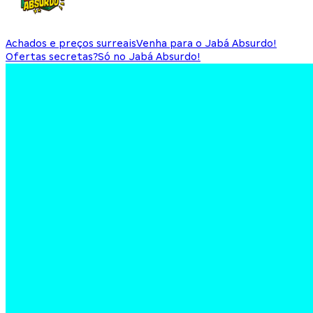
Achados e preços surreais
Venha para o Jabá Absurdo!
Ofertas secretas?
Só no Jabá Absurdo!