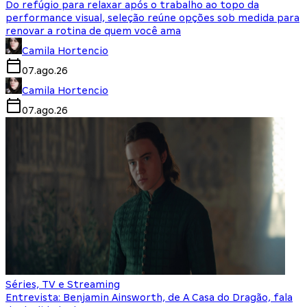
Do refúgio para relaxar após o trabalho ao topo da
performance visual, seleção reúne opções sob medida para
renovar a rotina de quem você ama
Camila Hortencio
07.ago.26
Camila Hortencio
07.ago.26
Séries, TV e Streaming
Entrevista: Benjamin Ainsworth, de A Casa do Dragão, fala