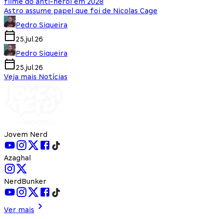
filme do anti-herói em 2028
Astro assume papel que foi de Nicolas Cage
Pedro Siqueira
25.jul.26
Pedro Siqueira
25.jul.26
Veja mais Notícias
Jovem Nerd
Azaghal
NerdBunker
Ver mais