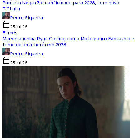
Pantera Negra 3 é confirmado para 2028, com novo
T'Challa
Pedro Siqueira
25.jul.26
Filmes
Marvel anuncia Ryan Gosling como Motoqueiro Fantasma e
filme do anti-herói em 2028
Pedro Siqueira
25.jul.26