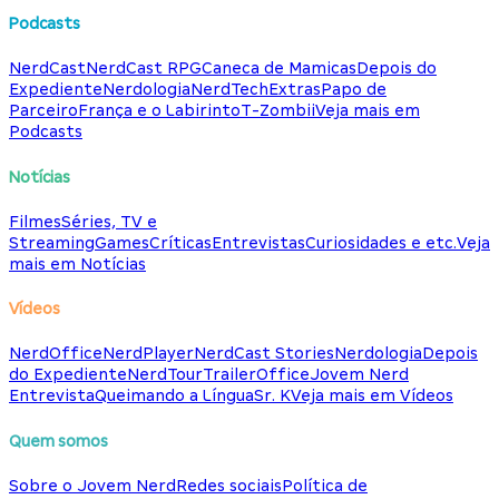
Podcasts
NerdCast
NerdCast RPG
Caneca de Mamicas
Depois do
Expediente
Nerdologia
NerdTech
Extras
Papo de
Parceiro
França e o Labirinto
T-Zombii
Veja mais em
Podcasts
Notícias
Filmes
Séries, TV e
Streaming
Games
Críticas
Entrevistas
Curiosidades e etc.
Veja
mais em Notícias
Vídeos
NerdOffice
NerdPlayer
NerdCast Stories
Nerdologia
Depois
do Expediente
NerdTour
TrailerOffice
Jovem Nerd
Entrevista
Queimando a Língua
Sr. K
Veja mais em Vídeos
Quem somos
Sobre o Jovem Nerd
Redes sociais
Política de