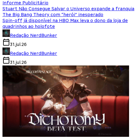
Informe Publicitário
Stuart Não Consegue Salvar o Universo expande a franquia
The Big Bang Theory com “herói” inesperado
Spin-off já disponível na HBO Max leva o dono da loja de
quadrinhos ao holofote
Redação NerdBunker
31.jul.26
Redação NerdBunker
31.jul.26