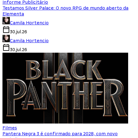
Informe Publicitário
Testamos Silver Palace: O novo RPG de mundo aberto da
Elementa
Camila Hortencio
30.jul.26
Camila Hortencio
30.jul.26
Filmes
Pantera Negra 3 é confirmado para 2028, com novo