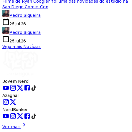
Filme de Ryan Coogler foi uma das novidades do estúdio na
San Diego Comic-Con
Pedro Siqueira
25.jul.26
Pedro Siqueira
25.jul.26
Veja mais Notícias
Jovem Nerd
Azaghal
NerdBunker
Ver mais