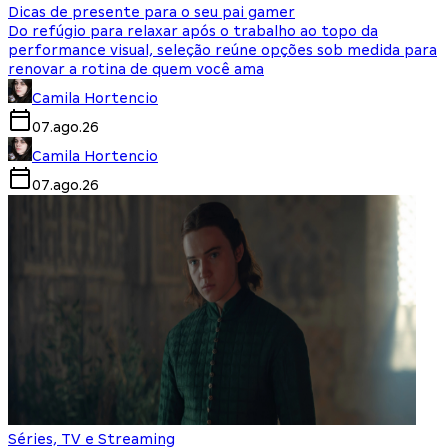
Dicas de presente para o seu pai gamer
Do refúgio para relaxar após o trabalho ao topo da
performance visual, seleção reúne opções sob medida para
renovar a rotina de quem você ama
Camila Hortencio
07.ago.26
Camila Hortencio
07.ago.26
Séries, TV e Streaming