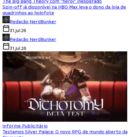
The Big Bang Theory com “herói” inesperado
Spin-off já disponível na HBO Max leva o dono da loja de
quadrinhos ao holofote
Redação NerdBunker
31.jul.26
Redação NerdBunker
31.jul.26
Informe Publicitário
Testamos Silver Palace: O novo RPG de mundo aberto da