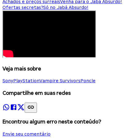
Achados e preços surreais
Venha para o Jabá Absurdo!
Ofertas secretas?
Só no Jabá Absurdo!
Veja mais sobre
Sony
PlayStation
Vampire Survivors
Poncle
Compartilhe em suas redes
Encontrou algum erro neste conteúdo?
Envie seu comentário