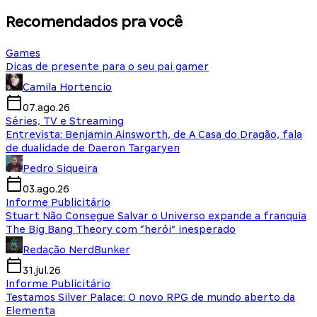
Recomendados pra você
Games
Dicas de presente para o seu pai gamer
Camila Hortencio
07.ago.26
Séries, TV e Streaming
Entrevista: Benjamin Ainsworth, de A Casa do Dragão, fala
de dualidade de Daeron Targaryen
Pedro Siqueira
03.ago.26
Informe Publicitário
Stuart Não Consegue Salvar o Universo expande a franquia
The Big Bang Theory com “herói” inesperado
Redação NerdBunker
31.jul.26
Informe Publicitário
Testamos Silver Palace: O novo RPG de mundo aberto da
Elementa