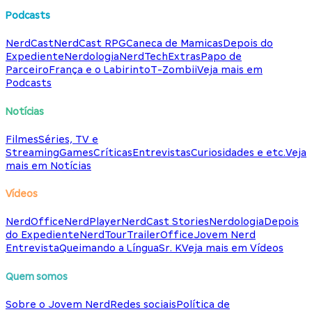
Podcasts
NerdCast
NerdCast RPG
Caneca de Mamicas
Depois do
Expediente
Nerdologia
NerdTech
Extras
Papo de
Parceiro
França e o Labirinto
T-Zombii
Veja mais em
Podcasts
Notícias
Filmes
Séries, TV e
Streaming
Games
Críticas
Entrevistas
Curiosidades e etc.
Veja
mais em Notícias
Vídeos
NerdOffice
NerdPlayer
NerdCast Stories
Nerdologia
Depois
do Expediente
NerdTour
TrailerOffice
Jovem Nerd
Entrevista
Queimando a Língua
Sr. K
Veja mais em Vídeos
Quem somos
Sobre o Jovem Nerd
Redes sociais
Política de