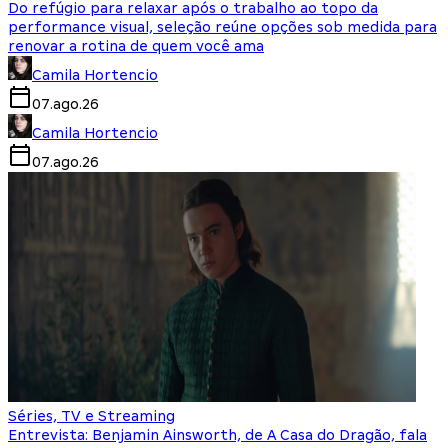
Do refúgio para relaxar após o trabalho ao topo da
performance visual, seleção reúne opções sob medida para
renovar a rotina de quem você ama
Camila Hortencio
07.ago.26
Camila Hortencio
07.ago.26
Séries, TV e Streaming
Entrevista: Benjamin Ainsworth, de A Casa do Dragão, fala