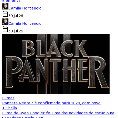
Elementa
Camila Hortencio
30.jul.26
Camila Hortencio
30.jul.26
Filmes
Pantera Negra 3 é confirmado para 2028, com novo
T'Challa
Filme de Ryan Coogler foi uma das novidades do estúdio na