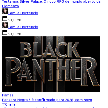
Testamos Silver Palace: O novo RPG de mundo aberto da
Elementa
Camila Hortencio
30.jul.26
Camila Hortencio
30.jul.26
Filmes
Pantera Negra 3 é confirmado para 2028, com novo
T'Challa