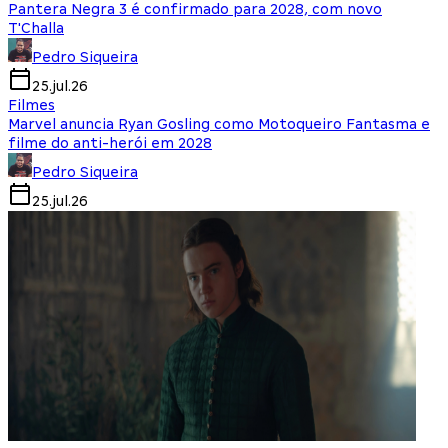
Pantera Negra 3 é confirmado para 2028, com novo
T'Challa
Pedro Siqueira
25.jul.26
Filmes
Marvel anuncia Ryan Gosling como Motoqueiro Fantasma e
filme do anti-herói em 2028
Pedro Siqueira
25.jul.26