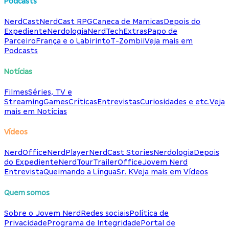
Podcasts
NerdCast
NerdCast RPG
Caneca de Mamicas
Depois do
Expediente
Nerdologia
NerdTech
Extras
Papo de
Parceiro
França e o Labirinto
T-Zombii
Veja mais em
Podcasts
Notícias
Filmes
Séries, TV e
Streaming
Games
Críticas
Entrevistas
Curiosidades e etc.
Veja
mais em Notícias
Vídeos
NerdOffice
NerdPlayer
NerdCast Stories
Nerdologia
Depois
do Expediente
NerdTour
TrailerOffice
Jovem Nerd
Entrevista
Queimando a Língua
Sr. K
Veja mais em Vídeos
Quem somos
Sobre o Jovem Nerd
Redes sociais
Política de
Privacidade
Programa de Integridade
Portal de