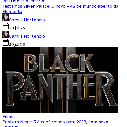
Informe Publicitário
Testamos Silver Palace: O novo RPG de mundo aberto da
Elementa
Camila Hortencio
30.jul.26
Camila Hortencio
30.jul.26
Filmes
Pantera Negra 3 é confirmado para 2028, com novo