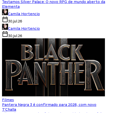
Testamos Silver Palace: O novo RPG de mundo aberto da
Elementa
Camila Hortencio
30.jul.26
Camila Hortencio
30.jul.26
Filmes
Pantera Negra 3 é confirmado para 2028, com novo
T'Challa