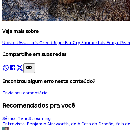
Veja mais sobre
Ubisoft
Assassin's Creed
Jogos
Far Cry 3
Immortals Fenyx Risi
Compartilhe em suas redes
Encontrou algum erro neste conteúdo?
Envie seu comentário
Recomendados pra você
Séries, TV e Streaming
Entrevista: Benjamin Ainsworth, de A Casa do Dragão, fala d