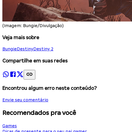
(Imagem: Bungie/Divulgação)
Veja mais sobre
Bungie
Destiny
Destiny 2
Compartilhe em suas redes
Encontrou algum erro neste conteúdo?
Envie seu comentário
Recomendados pra você
Games
Dicas de presente para o seu pai gamer