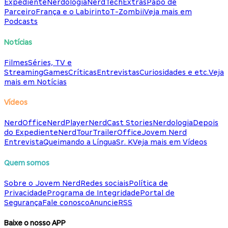
Expediente
Nerdologia
NerdTech
Extras
Papo de
Parceiro
França e o Labirinto
T-Zombii
Veja mais em
Podcasts
Notícias
Filmes
Séries, TV e
Streaming
Games
Críticas
Entrevistas
Curiosidades e etc.
Veja
mais em Notícias
Vídeos
NerdOffice
NerdPlayer
NerdCast Stories
Nerdologia
Depois
do Expediente
NerdTour
TrailerOffice
Jovem Nerd
Entrevista
Queimando a Língua
Sr. K
Veja mais em Vídeos
Quem somos
Sobre o Jovem Nerd
Redes sociais
Política de
Privacidade
Programa de Integridade
Portal de
Segurança
Fale conosco
Anuncie
RSS
Baixe o nosso APP