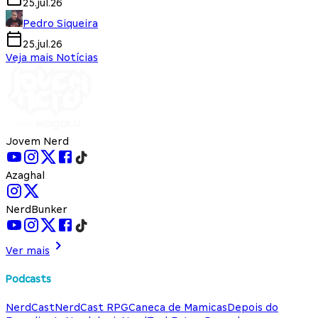
25.jul.26
Pedro Siqueira
25.jul.26
Veja mais Notícias
Jovem Nerd
Azaghal
NerdBunker
Ver mais
Podcasts
NerdCast
NerdCast RPG
Caneca de Mamicas
Depois do