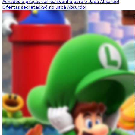
Achados e preços surreais
Venha para o Jabá Absurdo!
Ofertas secretas?
Só no Jabá Absurdo!