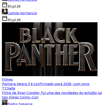
30.jul.26
Camila Hortencio
30.jul.26
Filmes
Pantera Negra 3 é confirmado para 2028, com novo
T'Challa
Filme de Ryan Coogler foi uma das novidades do estúdio na
San Diego Comic-Con
Pedro Siqueira