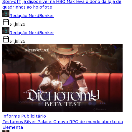
Spin-off já disponível na HBO Max leva o dono da loja de
quadrinhos ao holofote
Redação NerdBunker
31.jul.26
Redação NerdBunker
31.jul.26
Informe Publicitário
Testamos Silver Palace: O novo RPG de mundo aberto da
Elementa