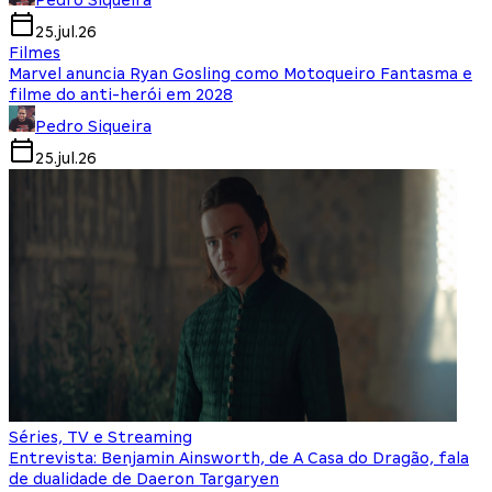
Pedro Siqueira
25.jul.26
Filmes
Marvel anuncia Ryan Gosling como Motoqueiro Fantasma e
filme do anti-herói em 2028
Pedro Siqueira
25.jul.26
Séries, TV e Streaming
Entrevista: Benjamin Ainsworth, de A Casa do Dragão, fala
de dualidade de Daeron Targaryen