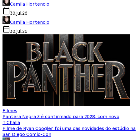
Camila Hortencio
30.jul.26
Camila Hortencio
30.jul.26
Filmes
Pantera Negra 3 é confirmado para 2028, com novo
T'Challa
Filme de Ryan Coogler foi uma das novidades do estúdio na
San Diego Comic-Con