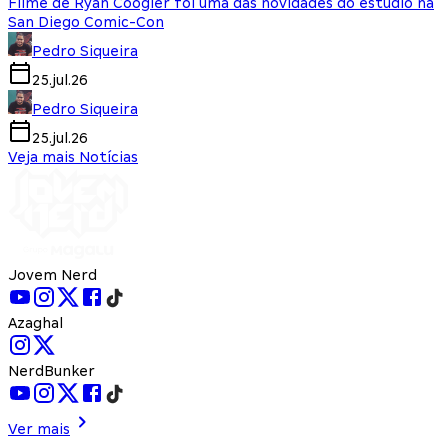
Filme de Ryan Coogler foi uma das novidades do estúdio na
San Diego Comic-Con
Pedro Siqueira
25.jul.26
Pedro Siqueira
25.jul.26
Veja mais Notícias
Jovem Nerd
Azaghal
NerdBunker
Ver mais