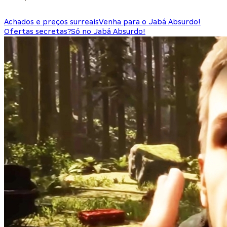
Achados e preços surreais
Venha para o Jabá Absurdo!
Ofertas secretas?
Só no Jabá Absurdo!