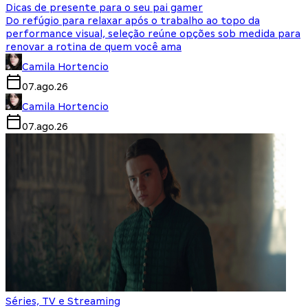
Dicas de presente para o seu pai gamer
Do refúgio para relaxar após o trabalho ao topo da
performance visual, seleção reúne opções sob medida para
renovar a rotina de quem você ama
Camila Hortencio
07.ago.26
Camila Hortencio
07.ago.26
Séries, TV e Streaming