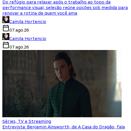
Do refúgio para relaxar após o trabalho ao topo da
performance visual, seleção reúne opções sob medida para
renovar a rotina de quem você ama
Camila Hortencio
07.ago.26
Camila Hortencio
07.ago.26
Séries, TV e Streaming
Entrevista: Benjamin Ainsworth, de A Casa do Dragão, fala