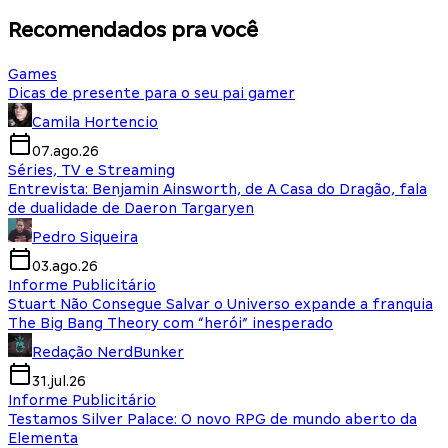
Recomendados pra você
Games
Dicas de presente para o seu pai gamer
Camila Hortencio
07.ago.26
Séries, TV e Streaming
Entrevista: Benjamin Ainsworth, de A Casa do Dragão, fala
de dualidade de Daeron Targaryen
Pedro Siqueira
03.ago.26
Informe Publicitário
Stuart Não Consegue Salvar o Universo expande a franquia
The Big Bang Theory com “herói” inesperado
Redação NerdBunker
31.jul.26
Informe Publicitário
Testamos Silver Palace: O novo RPG de mundo aberto da
Elementa