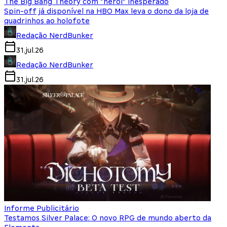
The Big Bang Theory com “herói” inesperado
Spin-off já disponível na HBO Max leva o dono da loja de
quadrinhos ao holofote
Redação NerdBunker
31.jul.26
Redação NerdBunker
31.jul.26
Informe Publicitário
Testamos Silver Palace: O novo RPG de mundo aberto da