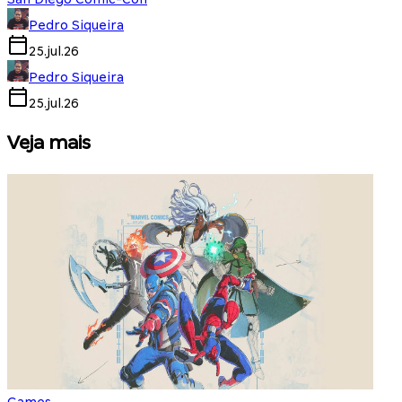
Pedro Siqueira
25.jul.26
Pedro Siqueira
25.jul.26
Veja mais
Games
S