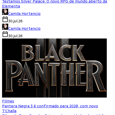
Testamos Silver Palace: O novo RPG de mundo aberto da
Elementa
Camila Hortencio
30.jul.26
Camila Hortencio
30.jul.26
Filmes
Pantera Negra 3 é confirmado para 2028, com novo
T'Challa