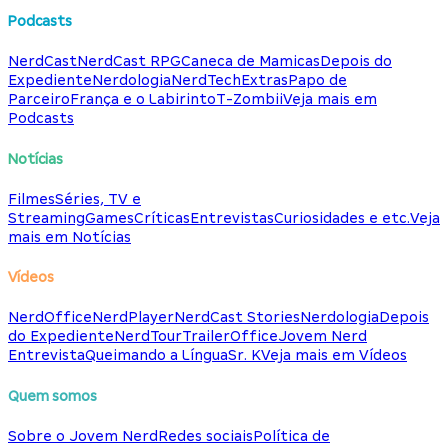
Podcasts
NerdCast
NerdCast RPG
Caneca de Mamicas
Depois do
Expediente
Nerdologia
NerdTech
Extras
Papo de
Parceiro
França e o Labirinto
T-Zombii
Veja mais em
Podcasts
Notícias
Filmes
Séries, TV e
Streaming
Games
Críticas
Entrevistas
Curiosidades e etc.
Veja
mais em Notícias
Vídeos
NerdOffice
NerdPlayer
NerdCast Stories
Nerdologia
Depois
do Expediente
NerdTour
TrailerOffice
Jovem Nerd
Entrevista
Queimando a Língua
Sr. K
Veja mais em Vídeos
Quem somos
Sobre o Jovem Nerd
Redes sociais
Política de