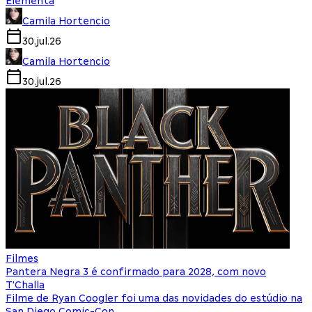
Elementa
Camila Hortencio
30.jul.26
Camila Hortencio
30.jul.26
Filmes
Pantera Negra 3 é confirmado para 2028, com novo
T'Challa
Filme de Ryan Coogler foi uma das novidades do estúdio na
San Diego Comic-Con