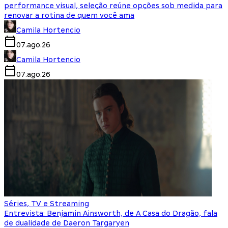
performance visual, seleção reúne opções sob medida para
renovar a rotina de quem você ama
Camila Hortencio
07.ago.26
Camila Hortencio
07.ago.26
Séries, TV e Streaming
Entrevista: Benjamin Ainsworth, de A Casa do Dragão, fala
de dualidade de Daeron Targaryen