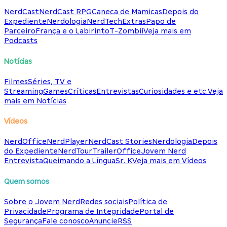
NerdCast
NerdCast RPG
Caneca de Mamicas
Depois do
Expediente
Nerdologia
NerdTech
Extras
Papo de
Parceiro
França e o Labirinto
T-Zombii
Veja mais em
Podcasts
Notícias
Filmes
Séries, TV e
Streaming
Games
Críticas
Entrevistas
Curiosidades e etc.
Veja
mais em Notícias
Vídeos
NerdOffice
NerdPlayer
NerdCast Stories
Nerdologia
Depois
do Expediente
NerdTour
TrailerOffice
Jovem Nerd
Entrevista
Queimando a Língua
Sr. K
Veja mais em Vídeos
Quem somos
Sobre o Jovem Nerd
Redes sociais
Política de
Privacidade
Programa de Integridade
Portal de
Segurança
Fale conosco
Anuncie
RSS