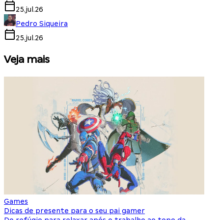
25.jul.26
Pedro Siqueira
25.jul.26
Veja mais
Games
S
Dicas de presente para o seu pai gamer
E
Do refúgio para relaxar após o trabalho ao topo da
d