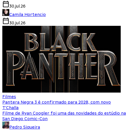
30.jul.26
Camila Hortencio
30.jul.26
Filmes
Pantera Negra 3 é confirmado para 2028, com novo
T'Challa
Filme de Ryan Coogler foi uma das novidades do estúdio na
San Diego Comic-Con
Pedro Siqueira