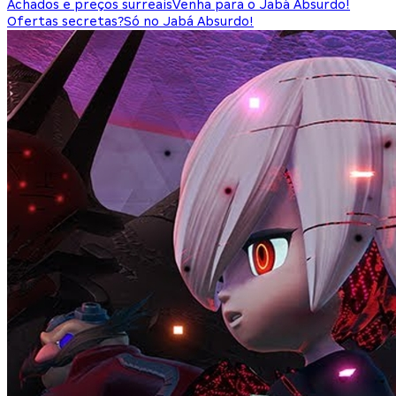
Achados e preços surreais
Venha para o Jabá Absurdo!
Ofertas secretas?
Só no Jabá Absurdo!