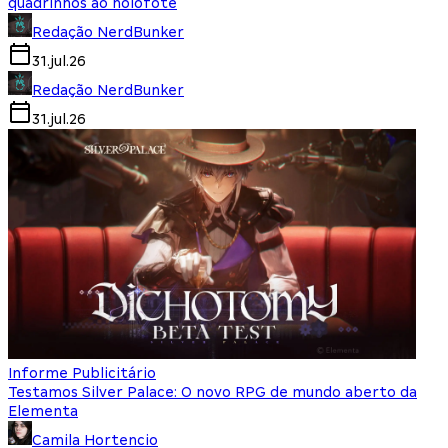
quadrinhos ao holofote
Redação NerdBunker
31.jul.26
Redação NerdBunker
31.jul.26
Informe Publicitário
Testamos Silver Palace: O novo RPG de mundo aberto da
Elementa
Camila Hortencio