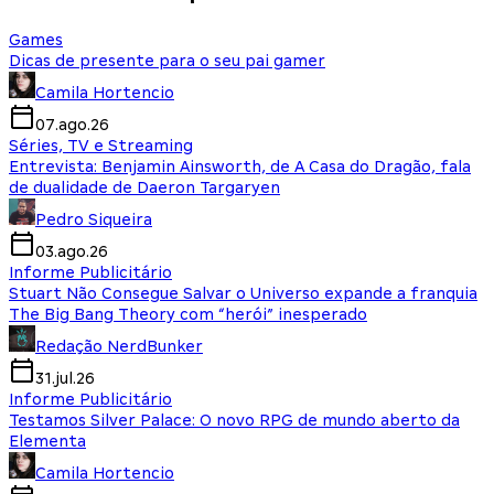
Games
Dicas de presente para o seu pai gamer
Camila Hortencio
07.ago.26
Séries, TV e Streaming
Entrevista: Benjamin Ainsworth, de A Casa do Dragão, fala
de dualidade de Daeron Targaryen
Pedro Siqueira
03.ago.26
Informe Publicitário
Stuart Não Consegue Salvar o Universo expande a franquia
The Big Bang Theory com “herói” inesperado
Redação NerdBunker
31.jul.26
Informe Publicitário
Testamos Silver Palace: O novo RPG de mundo aberto da
Elementa
Camila Hortencio