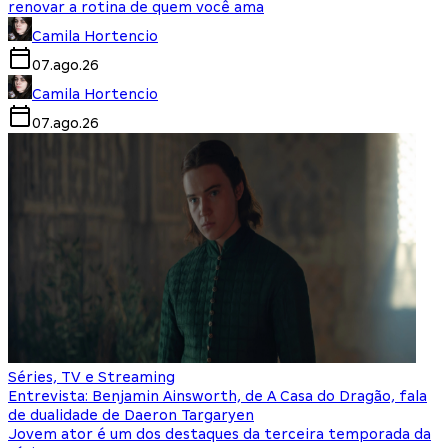
renovar a rotina de quem você ama
Camila Hortencio
07.ago.26
Camila Hortencio
07.ago.26
Séries, TV e Streaming
Entrevista: Benjamin Ainsworth, de A Casa do Dragão, fala
de dualidade de Daeron Targaryen
Jovem ator é um dos destaques da terceira temporada da