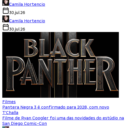
Camila Hortencio
30.jul.26
Camila Hortencio
30.jul.26
Filmes
Pantera Negra 3 é confirmado para 2028, com novo
T'Challa
Filme de Ryan Coogler foi uma das novidades do estúdio na
San Diego Comic-Con